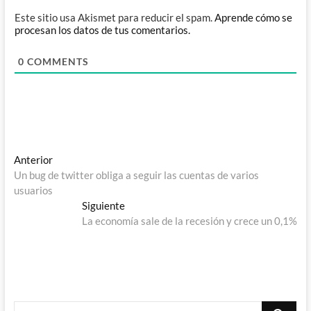
Este sitio usa Akismet para reducir el spam.
Aprende cómo se
procesan los datos de tus comentarios.
0
COMMENTS
Navegación
Entrada
Anterior
anterior:
Un bug de twitter obliga a seguir las cuentas de varios
de
usuarios
entradas
Entrada
Siguiente
siguiente:
La economía sale de la recesión y crece un 0,1%
Buscar