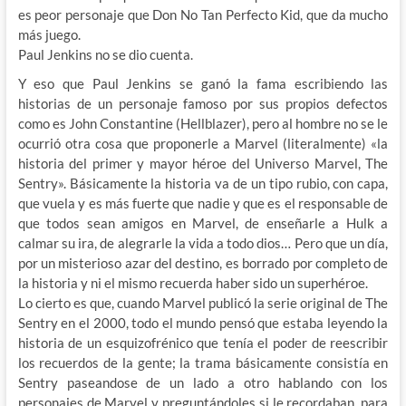
es peor personaje que Don No Tan Perfecto Kid, que da mucho
más juego.
Paul Jenkins no se dio cuenta.
Y eso que Paul Jenkins se ganó la fama escribiendo las
historias de un personaje famoso por sus propios defectos
como es John Constantine (Hellblazer), pero al hombre no se le
ocurrió otra cosa que proponerle a Marvel (literalmente) «la
historia del primer y mayor héroe del Universo Marvel, The
Sentry». Básicamente la historia va de un tipo rubio, con capa,
que vuela y es más fuerte que nadie y que es el responsable de
que todos sean amigos en Marvel, de enseñarle a Hulk a
calmar su ira, de alegrarle la vida a todo dios… Pero que un día,
por un misterioso azar del destino, es borrado por completo de
la historia y ni el mismo recuerda haber sido un superhéroe.
Lo cierto es que, cuando Marvel publicó la serie original de The
Sentry en el 2000, todo el mundo pensó que estaba leyendo la
historia de un esquizofrénico que tenía el poder de reescribir
los recuerdos de la gente; la trama básicamente consistía en
Sentry paseandose de un lado a otro hablando con los
personajes de Marvel y preguntándoles si le recordaban, para