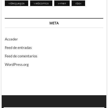
videojuegos
webcomics
x-men
xbox
META
Acceder
Feed de entradas
Feed de comentarios
WordPress.org