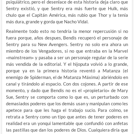
psiquiátrico, pero el desenlace de esta historia deja claro que
Sentry existió, y que Sentry era más fuerte que Hulk, más
chulo que el Capitán América, más rubio que Thor y la tenía
más dura, grande y gorda que Nacho Vidal.
Realmente todo esto no tendría la menor repercusión si no
fuera porque, años despues, Bendis recuperó el personaje de
Sentry para su New Avengers. Sentry no solo era ahora un
miembro de los Vengadores, si no que entraba en la Marvel
«mainstream» y pasaba a ser un personaje regular de la serie
más vendida de la editorial. Y el hijoputa volvió a lo grande,
porque ya en la primera historia reventó a Matanza (el
enemigo de Spiderman, el de Matanza Máxima) abriéndolo en
canal y tirándolo al espacio. Con dos cojones. A partir de ese
momento, y dado que Bendis no es el «propietario» de Mary
Sue, Sentry se comporta como lo que es, un perturbado con
demasiados poderes que los demás usan y manipulan como les
apetece para que les haga el trabajo sucio. Para colmo, se
retrata a Sentry como un tipo que antes de tener poderes en
realidad era un yonqui lamentable que confundió con anfetas
las pastillas que dan los poderes de Dios. Cualquiera diría que