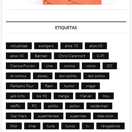
ETIQUETAS
Actualidad
avengers
años 70
años 80
años 90
Batman
Chris Claremont
Ci-Fi
Ciencia Ficción
cine
comics
cómic
DC
dc comics
disney
don pollito
don pollon
Fantastic Four
flash
humor
image
jack kirby
los 90
manga
Marvel
mcu
netflix
PC
pollito
pollon
spiderman
Star Wars
superhéroes
superman
televisión
thor
tiras
tuna
tunos
tv
Vengadores