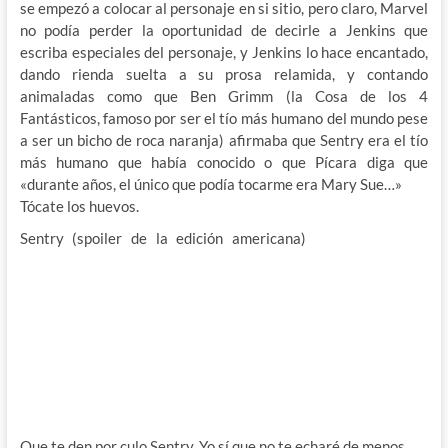
se empezó a colocar al personaje en si sitio, pero claro, Marvel
no podía perder la oportunidad de decirle a Jenkins que
escriba especiales del personaje, y Jenkins lo hace encantado,
dando rienda suelta a su prosa relamida, y contando
animaladas como que Ben Grimm (la Cosa de los 4
Fantásticos, famoso por ser el tío más humano del mundo pese
a ser un bicho de roca naranja) afirmaba que Sentry era el tío
más humano que había conocido o que Pícara diga que
«durante años, el único que podía tocarme era Mary Sue…»
Tócate los huevos.
Sentry (spoiler de la edición americana)
ha fallecido hoy
mismo. Al final, de tanto que lo manipularon, se le fue la pinza y
trató de cargarse Oklahoma o el universo, lo que le apeteciera
primero, pero palmó en una batalla absurda enfrentado a todo
el barrio y a un portaaviones volador. Por supuesto, Paul
Jenkins ha escrito un especial en el que se cuenta el funeral de
Sentry, en el que estan presentes sus amiguitos superhéroes y
cuentan como echan de menos sus partidos de baseball con él,
los buenos consejos que les daba y blablablabla.
Que te den por culo Sentry. Yo sí que no te echaré de menos.