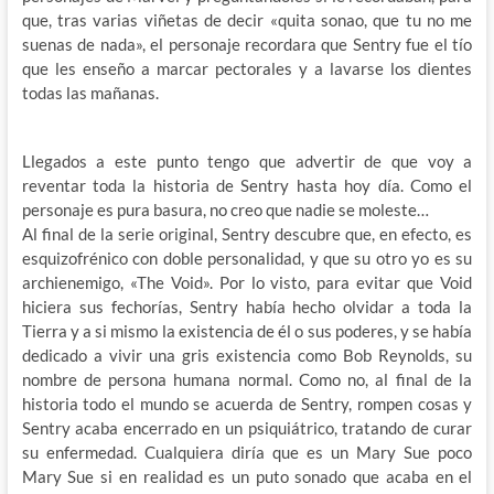
que, tras varias viñetas de decir «quita sonao, que tu no me
suenas de nada», el personaje recordara que Sentry fue el tío
que les enseño a marcar pectorales y a lavarse los dientes
todas las mañanas.
Llegados a este punto tengo que advertir de que voy a
reventar toda la historia de Sentry hasta hoy día. Como el
personaje es pura basura, no creo que nadie se moleste…
Al final de la serie original, Sentry descubre que, en efecto, es
esquizofrénico con doble personalidad, y que su otro yo es su
archienemigo, «The Void». Por lo visto, para evitar que Void
hiciera sus fechorías, Sentry había hecho olvidar a toda la
Tierra y a si mismo la existencia de él o sus poderes, y se había
dedicado a vivir una gris existencia como Bob Reynolds, su
nombre de persona humana normal. Como no, al final de la
historia todo el mundo se acuerda de Sentry, rompen cosas y
Sentry acaba encerrado en un psiquiátrico, tratando de curar
su enfermedad. Cualquiera diría que es un Mary Sue poco
Mary Sue si en realidad es un puto sonado que acaba en el