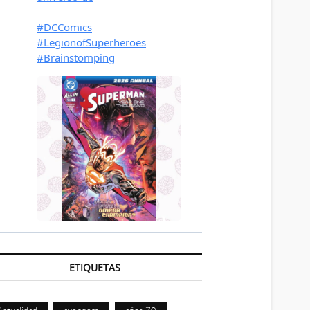
ETIQUETAS
Actualidad
avengers
años 70