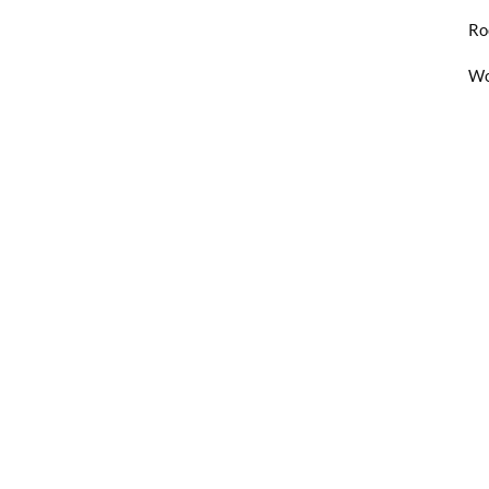
Ro
Wo