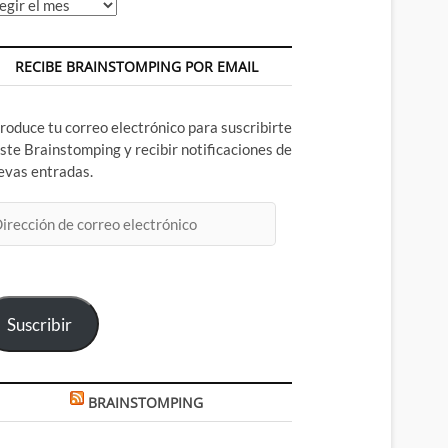
chivos
RECIBE BRAINSTOMPING POR EMAIL
troduce tu correo electrónico para suscribirte
este Brainstomping y recibir notificaciones de
evas entradas.
rección
rreo
ectrónico
Suscribir
BRAINSTOMPING