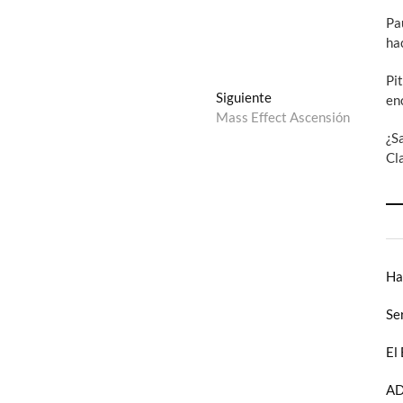
Pa
ha
Pi
Entrada
Siguiente
en
siguiente:
Mass Effect Ascensión
¿S
Cl
Ha
Se
El
AD