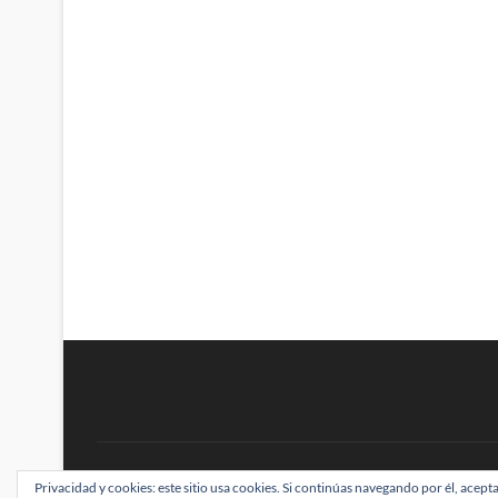
BRAINSTOMPING
Privacidad y cookies: este sitio usa cookies. Si continúas navegando por él, acepta
| Diseñado por:
Theme Freesia
|
WordPress
| ©