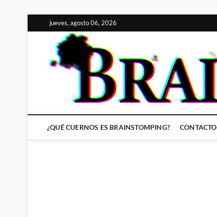
Saltar
jueves, agosto 06, 2026
al
contenido
¿QUÉ CUERNOS ES BRAINSTOMPING?
CONTACTO