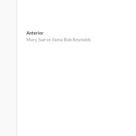
Navegación
Entrada
Anterior
anterior:
Mary Sue se llama Bob Reynolds
de
entradas