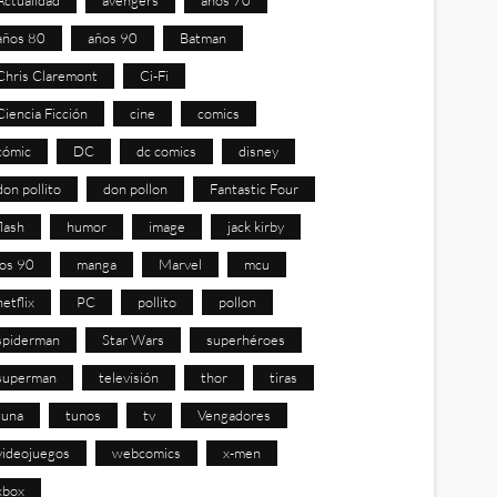
años 80
años 90
Batman
Chris Claremont
Ci-Fi
Ciencia Ficción
cine
comics
cómic
DC
dc comics
disney
don pollito
don pollon
Fantastic Four
flash
humor
image
jack kirby
los 90
manga
Marvel
mcu
netflix
PC
pollito
pollon
spiderman
Star Wars
superhéroes
superman
televisión
thor
tiras
tuna
tunos
tv
Vengadores
videojuegos
webcomics
x-men
xbox