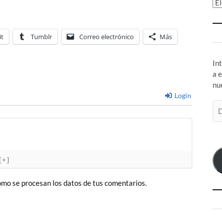
Ar
it
Tumblr
Correo electrónico
Más
In
a 
nu
Login
Di
de
co
el
[+]
mo se procesan los datos de tus comentarios.