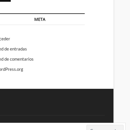
META
ceder
ed de entradas
ed de comentarios
rdPress.org