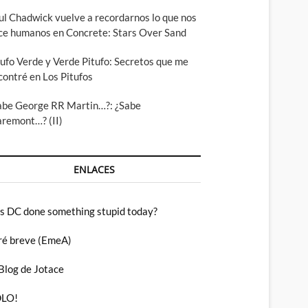
ul Chadwick vuelve a recordarnos lo que nos
ce humanos en Concrete: Stars Over Sand
tufo Verde y Verde Pitufo: Secretos que me
contré en Los Pitufos
abe George RR Martin…?: ¿Sabe
aremont…? (II)
ENLACES
s DC done something stupid today?
ré breve (EmeA)
 Blog de Jotace
LO!