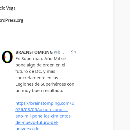
cío Vega
rdPress.org