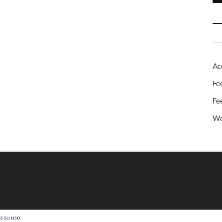
Ac
Fe
Fe
Wo
s su uso.
 Todos los derechos reservados