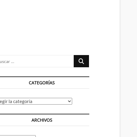
n
ú
Buscar
…
CATEGORÍAS
tegorías
ARCHIVOS