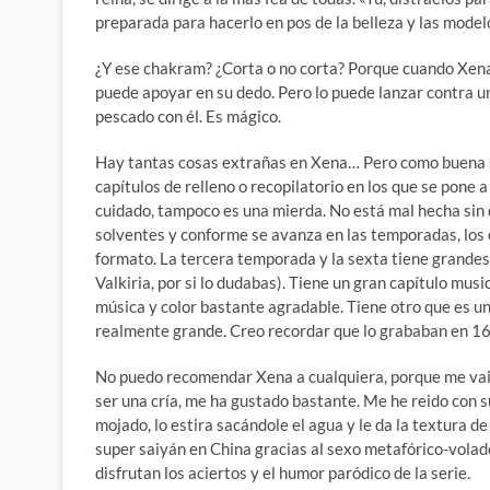
preparada para hacerlo en pos de la belleza y las modelo
¿Y ese chakram? ¿Corta o no corta? Porque cuando Xena lo
puede apoyar en su dedo. Pero lo puede lanzar contra u
pescado con él. Es mágico.
Hay tantas cosas extrañas en Xena… Pero como buena ser
capítulos de relleno o recopilatorio en los que se pone 
cuidado, tampoco es una mierda. No está mal hecha sin 
solventes y conforme se avanza en las temporadas, los
formato. La tercera temporada y la sexta tiene grandes
Valkiria, por si lo dudabas). Tiene un gran capítulo mus
música y color bastante agradable. Tiene otro que es una 
realmente grande. Creo recordar que lo grababan en 16
No puedo recomendar Xena a cualquiera, porque me vais
ser una cría, me ha gustado bastante. Me he reido co
mojado, lo estira sacándole el agua y le da la textura d
super saiyán en China gracias al sexo metafórico-volado
disfrutan los aciertos y el humor paródico de la serie.