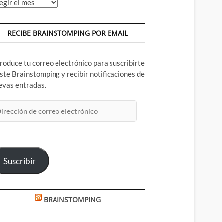
chivos
RECIBE BRAINSTOMPING POR EMAIL
troduce tu correo electrónico para suscribirte
este Brainstomping y recibir notificaciones de
evas entradas.
rección
rreo
ectrónico
Suscribir
BRAINSTOMPING