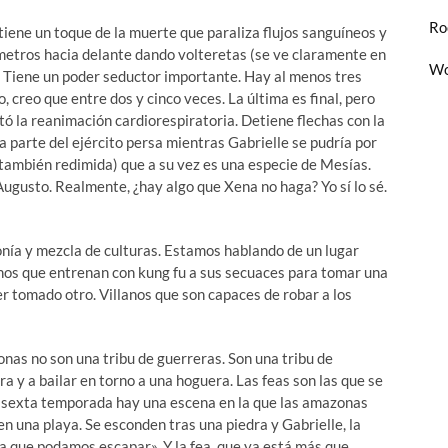
Ro
iene un toque de la muerte que paraliza flujos sanguíneos y
metros hacia delante dando volteretas (se ve claramente en
Wo
so. Tiene un poder seductor importante. Hay al menos tres
 creo que entre dos y cinco veces. La última es final, pero
tó la reanimación cardiorespiratoria. Detiene flechas con la
 parte del ejército persa mientras Gabrielle se pudría por
 (también redimida) que a su vez es una especie de Mesías.
gusto. Realmente, ¿hay algo que Xena no haga? Yo sí lo sé.
onía y mezcla de culturas. Estamos hablando de un lugar
nos que entrenan con kung fu a sus secuaces para tomar una
er tomado otro. Villanos que son capaces de robar a los
nas no son una tribu de guerreras. Son una tribu de
ra y a bailar en torno a una hoguera. Las feas son las que se
la sexta temporada hay una escena en la que las amazonas
n una playa. Se esconden tras una piedra y Gabrielle, la
para que podamos escapar». Y la fea, que ya está más que