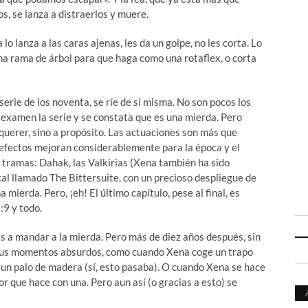
s, se lanza a distraerlos y muere.
 lanza a las caras ajenas, les da un golpe, no les corta. Lo
na rama de árbol para que haga como una rotaflex, o corta
ie de los noventa, se ríe de sí misma. No son pocos los
a examen la serie y se constata que es una mierda. Pero
querer, sino a propósito. Las actuaciones son más que
 efectos mejoran considerablemente para la época y el
 tramas: Dahak, las Valkirias (Xena también ha sido
ical llamado The Bittersuite, con un precioso despliegue de
mierda. Pero, ¡eh! El último capítulo, pese al final, es
:9 y todo.
 a mandar a la mierda. Pero más de diez años después, sin
n sus momentos absurdos, como cuando Xena coge un trapo
e un palo de madera (sí, esto pasaba). O cuando Xena se hace
r que hace con una. Pero aun así (o gracias a esto) se