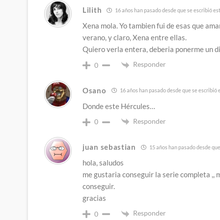
Lilith
16 años han pasado desde que se escribió es
Xena mola. Yo tambien fui de esas que aman
verano, y claro, Xena entre ellas.
Quiero verla entera, deberia ponerme un d
Responder
0
Osano
16 años han pasado desde que se escribió 
Donde este Hércules…
Responder
0
juan sebastian
15 años han pasado desde que 
hola, saludos
me gustaria conseguir la serie completa ,, 
conseguir.
gracias
Responder
0