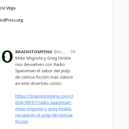
cío Vega
rdPress.org