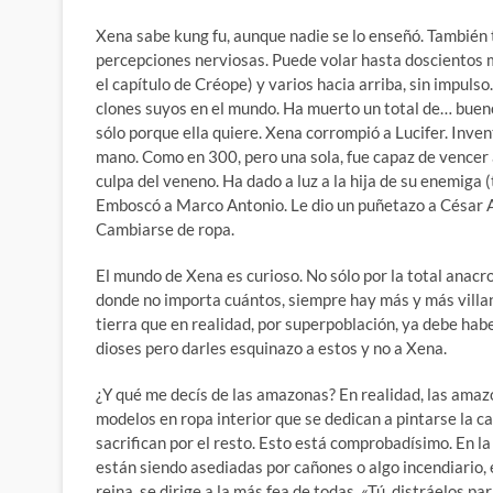
Xena sabe kung fu, aunque nadie se lo enseñó. También t
percepciones nerviosas. Puede volar hasta doscientos 
el capítulo de Créope) y varios hacia arriba, sin impul
clones suyos en el mundo. Ha muerto un total de… bueno,
sólo porque ella quiere. Xena corrompió a Lucifer. Inven
mano. Como en 300, pero una sola, fue capaz de vencer a
culpa del veneno. Ha dado a luz a la hija de su enemiga
Emboscó a Marco Antonio. Le dio un puñetazo a César Au
Cambiarse de ropa.
El mundo de Xena es curioso. No sólo por la total anacr
donde no importa cuántos, siempre hay más y más villa
tierra que en realidad, por superpoblación, ya debe hab
dioses pero darles esquinazo a estos y no a Xena.
¿Y qué me decís de las amazonas? En realidad, las amazo
modelos en ropa interior que se dedican a pintarse la ca
sacrifican por el resto. Esto está comprobadísimo. En 
están siendo asediadas por cañones o algo incendiario, e
reina, se dirige a la más fea de todas. «Tú, distráelos 