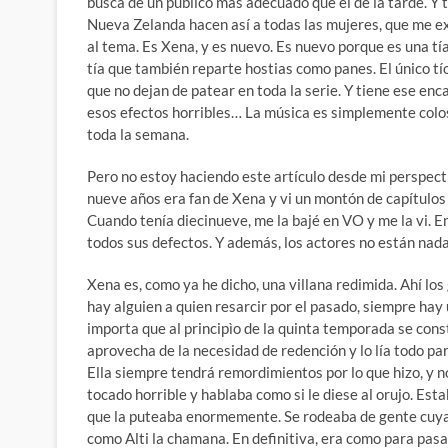
busca de un público más adecuado que el de la tarde. Y 
Nueva Zelanda hacen así a todas las mujeres, que me 
al tema. Es Xena, y es nuevo. Es nuevo porque es una t
tía que también reparte hostias como panes. El único tío 
que no dejan de patear en toda la serie. Y tiene ese enc
esos efectos horribles… La música es simplemente colosa
toda la semana.
Pero no estoy haciendo este artículo desde mi perspectiv
nueve años era fan de Xena y vi un montón de capítulo
Cuando tenía diecinueve, me la bajé en VO y me la vi. E
todos sus defectos. Y además, los actores no están nada
Xena es, como ya he dicho, una villana redimida. Ahí los
hay alguien a quien resarcir por el pasado, siempre hay 
importa que al principìo de la quinta temporada se const
aprovecha de la necesidad de redención y lo lía todo par
Ella siempre tendrá remordimientos por lo que hizo, y
tocado horrible y hablaba como si le diese al orujo. Esta
que la puteaba enormemente. Se rodeaba de gente cuya 
como Alti la chamana. En definitiva, era como para pas