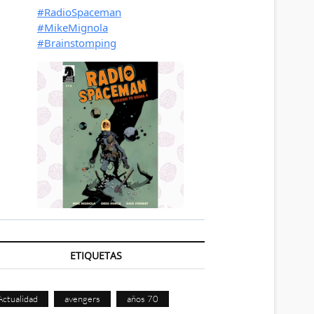
ETIQUETAS
Actualidad
avengers
años 70