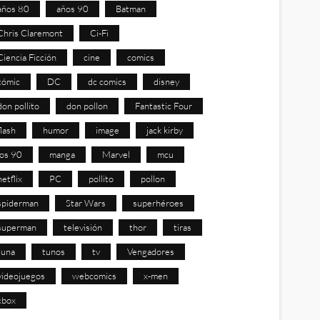
años 80
años 90
Batman
Chris Claremont
Ci-Fi
Ciencia Ficción
cine
comics
cómic
DC
dc comics
disney
don pollito
don pollon
Fantastic Four
flash
humor
image
jack kirby
los 90
manga
Marvel
mcu
netflix
PC
pollito
pollon
spiderman
Star Wars
superhéroes
superman
televisión
thor
tiras
tuna
tunos
tv
Vengadores
videojuegos
webcomics
x-men
xbox