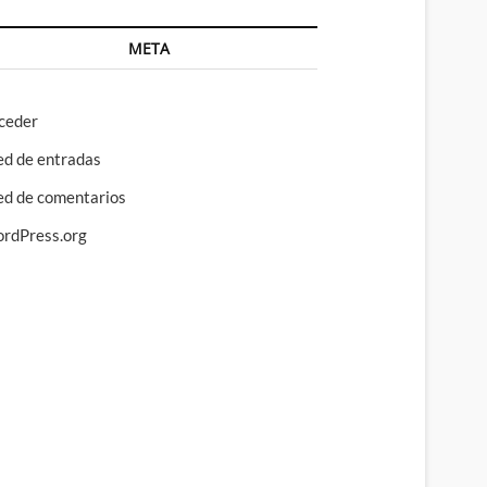
META
ceder
ed de entradas
ed de comentarios
rdPress.org