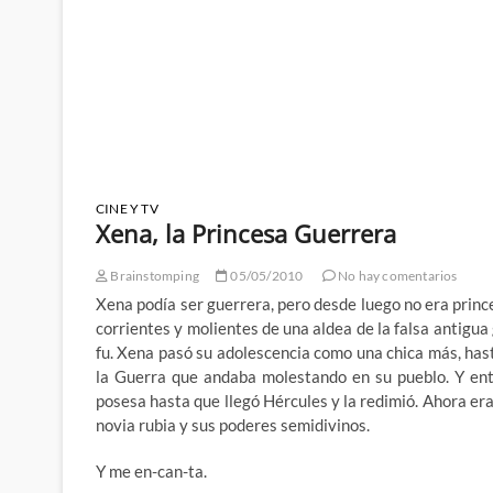
CINE Y TV
Xena, la Princesa Guerrera
Brainstomping
05/05/2010
No hay comentarios
Xena podía ser guerrera, pero desde luego no era prin
corrientes y molientes de una aldea de la falsa antigu
fu. Xena pasó su adolescencia como una chica más, hast
la Guerra que andaba molestando en su pueblo. Y ent
posesa hasta que llegó Hércules y la redimió. Ahora era 
novia rubia y sus poderes semidivinos.
Y me en-can-ta.