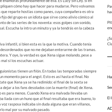
te enamoras profundamente de ella. Es Lucy Sin Ley. Si en
expliquen cómo hay que hacer para mudarse. Pero volvamos
Pa
ía que reparte hostias como panes, cuya compañera es otra
ha
fijo del grupo es un idiota que sirve como alivio cómico al
Pi
anto de las series de los noventa: esos golpes con sonido,
en
l. Escucha la intro un minuto y ya la tendrás en la cabeza
¿S
Cl
a infantil, si bien esta es la que la motiva. Cuando tenía
s desordenados que no me dejaban enterarme de las tramas.
ntera. Y oye, la verdad es que Xena sigue molando, pese a
 mal si los escuchas actuar.
 guionistas tienen un filón. En todas las temporadas siempre
un momento para el angst. Esto es así hasta el final. No
Ha
ate que Xena ya se ha redimido: el final de la sexta se
Se
a dejar a los fans desolados con la muerte (final) de Xena.
 no es para menos. Cuando Xena era malvada llevaba un
El
ba liada con un huno que al final resultaba que era bueno, lo
voz rasposa indicaba sin duda alguna que eran villanos,
AD
arlo mal por su malvado pasado.