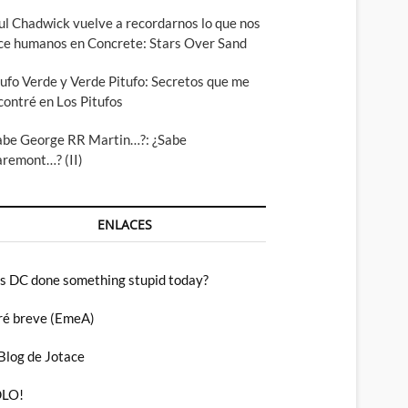
ul Chadwick vuelve a recordarnos lo que nos
ce humanos en Concrete: Stars Over Sand
tufo Verde y Verde Pitufo: Secretos que me
contré en Los Pitufos
abe George RR Martin…?: ¿Sabe
aremont…? (II)
ENLACES
s DC done something stupid today?
ré breve (EmeA)
 Blog de Jotace
LO!