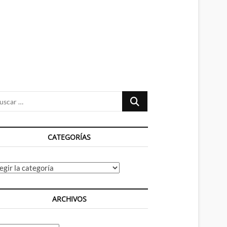
n
ú
Buscar
…
CATEGORÍAS
tegorías
ARCHIVOS