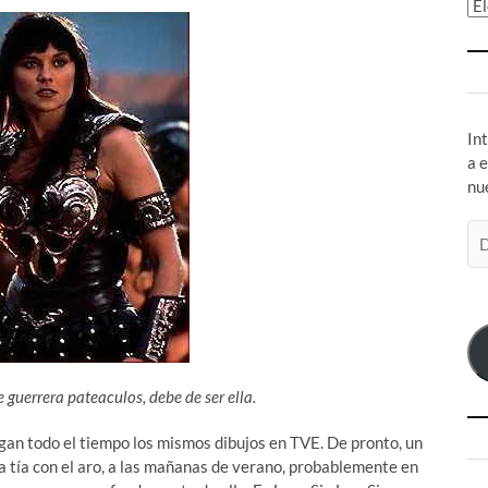
Ar
In
a 
nu
Di
de
co
el
e guerrera pateaculos, debe de ser ella.
an todo el tiempo los mismos dibujos en TVE. De pronto, un
la tía con el aro, a las mañanas de verano, probablemente en