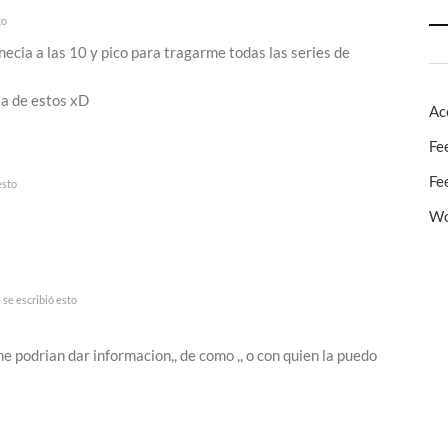
to
ecia a las 10 y pico para tragarme todas las series de
ia de estos xD
Ac
Fe
Fe
esto
Wo
se escribió esto
me podrian dar informacion,, de como ,, o con quien la puedo