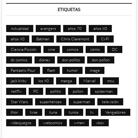
ETIQUETAS
Actualidad
avengers
años 70
años 80
años 90
Batman
Chris Claremont
Ci-Fi
Ciencia Ficción
cine
comics
cómic
DC
dc comics
disney
don pollito
don pollon
Fantastic Four
flash
humor
image
jack kirby
los 90
manga
Marvel
mcu
netflix
PC
pollito
pollon
spiderman
Star Wars
superhéroes
superman
televisión
thor
tiras
tuna
tunos
tv
Vengadores
videojuegos
webcomics
x-men
xbox