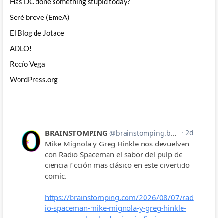
Has DC done something stupid today?
Seré breve (EmeA)
El Blog de Jotace
ADLO!
Rocío Vega
WordPress.org