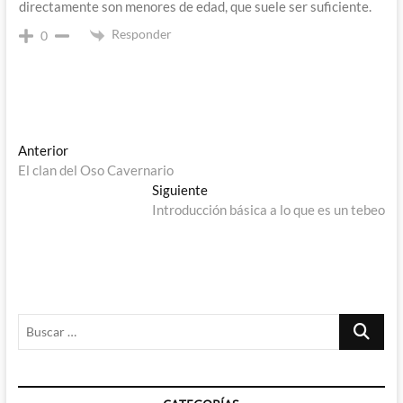
directamente son menores de edad, que suele ser suficiente.
Responder
0
Navegación
Entrada
Anterior
anterior:
El clan del Oso Cavernario
de
Entrada
Siguiente
entradas
siguiente:
Introducción básica a lo que es un tebeo
Buscar
…