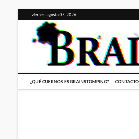
Saltar
viernes, agosto 07, 2026
al
contenido
¿QUÉ CUERNOS ES BRAINSTOMPING?
CONTACTO