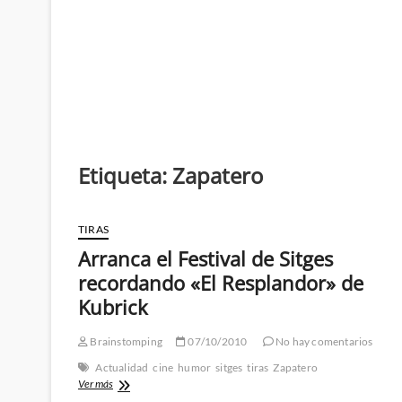
Etiqueta:
Zapatero
TIRAS
Arranca el Festival de Sitges
recordando «El Resplandor» de
Kubrick
Brainstomping
07/10/2010
No hay comentarios
Actualidad
cine
humor
sitges
tiras
Zapatero
Arranca
Ver más
el