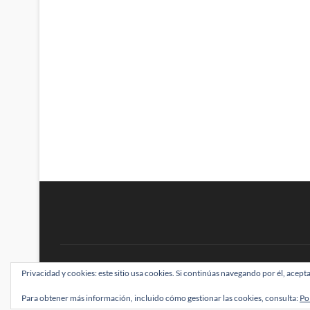
BRAINSTOMPING
Privacidad y cookies: este sitio usa cookies. Si continúas navegando por él, acepta
| Diseñado por:
Theme Freesia
|
WordPress
| ©
Para obtener más información, incluido cómo gestionar las cookies, consulta:
Po