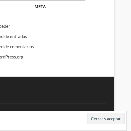
META
ceder
ed de entradas
ed de comentarios
rdPress.org