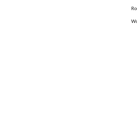
Ro
Wo