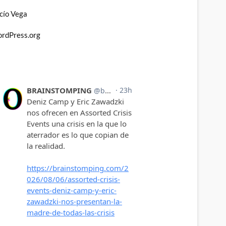
cío Vega
rdPress.org