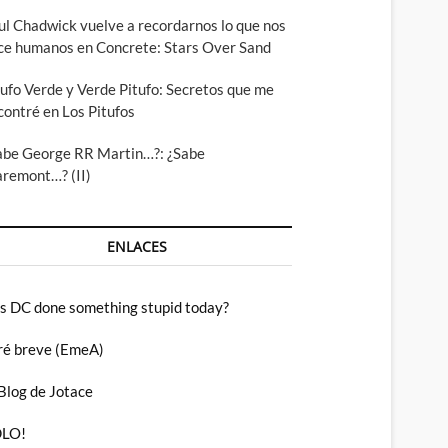
ul Chadwick vuelve a recordarnos lo que nos
ce humanos en Concrete: Stars Over Sand
tufo Verde y Verde Pitufo: Secretos que me
contré en Los Pitufos
abe George RR Martin…?: ¿Sabe
aremont…? (II)
ENLACES
s DC done something stupid today?
ré breve (EmeA)
 Blog de Jotace
LO!