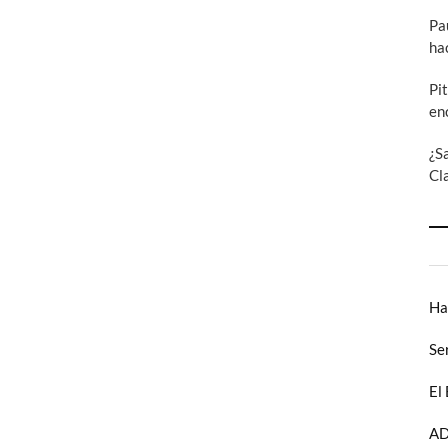
Pa
ha
Pi
en
¿S
Cl
Ha
Se
El
AD