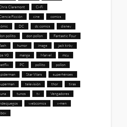
Chris Claremont
Ci-Fi
Ciencia Ficción
cine
comics
cómic
DC
dc comics
disney
don pollito
don pollon
Fantastic Four
flash
humor
image
jack kirby
los 90
manga
Marvel
mcu
netflix
PC
pollito
pollon
spiderman
Star Wars
superhéroes
superman
televisión
thor
tiras
tuna
tunos
tv
Vengadores
videojuegos
webcomics
x-men
xbox