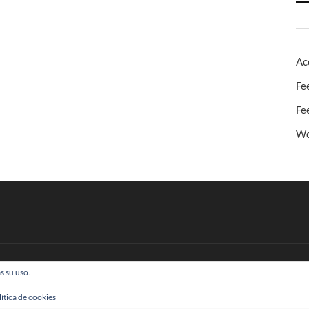
Ac
Fe
Fe
Wo
s su uso.
 Todos los derechos reservados
lítica de cookies