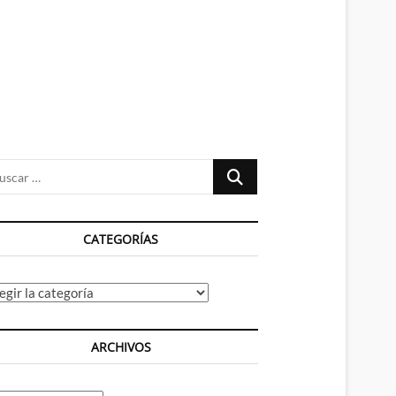
n
ú
Buscar
…
CATEGORÍAS
tegorías
ARCHIVOS