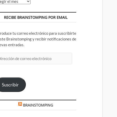
chivos
RECIBE BRAINSTOMPING POR EMAIL
troduce tu correo electrónico para suscribirte
este Brainstomping y recibir notificaciones de
evas entradas.
rección
rreo
ectrónico
Suscribir
BRAINSTOMPING