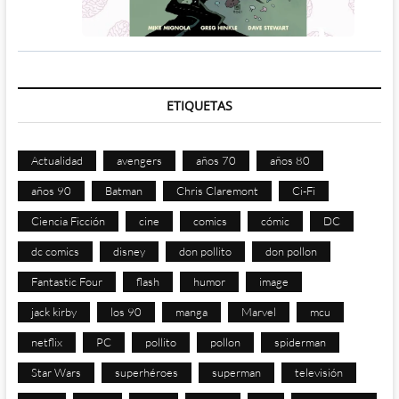
ETIQUETAS
Actualidad
avengers
años 70
años 80
años 90
Batman
Chris Claremont
Ci-Fi
Ciencia Ficción
cine
comics
cómic
DC
dc comics
disney
don pollito
don pollon
Fantastic Four
flash
humor
image
jack kirby
los 90
manga
Marvel
mcu
netflix
PC
pollito
pollon
spiderman
Star Wars
superhéroes
superman
televisión