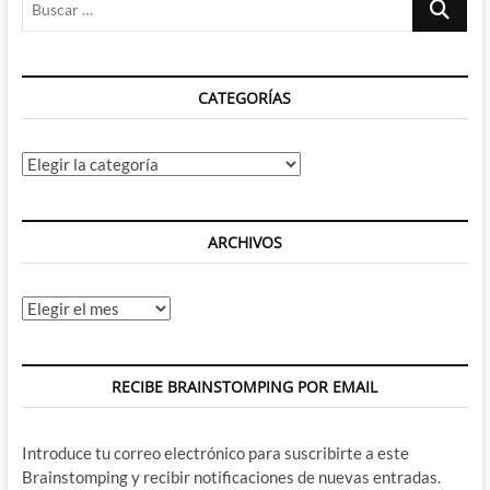
Cruz
…
de
Tenerife:
Día
CATEGORÍAS
3
(técnicamente
4)
–
Categorías
Despedidas
y
conclusiones
ARCHIVOS
Archivos
RECIBE BRAINSTOMPING POR EMAIL
Introduce tu correo electrónico para suscribirte a este
Brainstomping y recibir notificaciones de nuevas entradas.