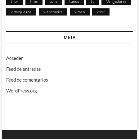
thor
tiras
tuna
tunos
tv
Vengadores
videojuegos
webcomics
x-men
xbox
META
Acceder
Feed de entradas
Feed de comentarios
WordPress.org