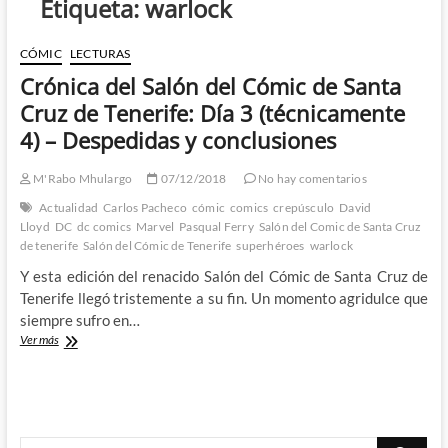
Etiqueta:
warlock
CÓMIC
LECTURAS
Crónica del Salón del Cómic de Santa
Cruz de Tenerife: Día 3 (técnicamente
4) – Despedidas y conclusiones
M'Rabo Mhulargo
07/12/2018
No hay comentarios
Actualidad
Carlos Pacheco
cómic
comics
crepúsculo
David
Lloyd
DC
dc comics
Marvel
Pasqual Ferry
Salón del Comic de Santa Cruz
de tenerife
Salón del Cómic de Tenerife
superhéroes
warlock
Y esta edición del renacido Salón del Cómic de Santa Cruz de
Tenerife llegó tristemente a su fin. Un momento agridulce que
siempre sufro en…
Crónica
Ver más
del
Salón
del
Cómic
de
Buscar
Santa