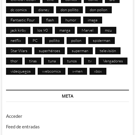
dc comics
disney
don pollito
don pollon
Fantastic Four
flash
humor
image
jack kirby
los 90
manga
Marvel
mcu
netflix
PC
pollito
pollon
spiderman
Star Wars
superhéroes
superman
televisión
thor
tiras
tuna
tunos
tv
Vengadores
videojuegos
webcomics
x-men
xbox
META
Acceder
Feed de entradas