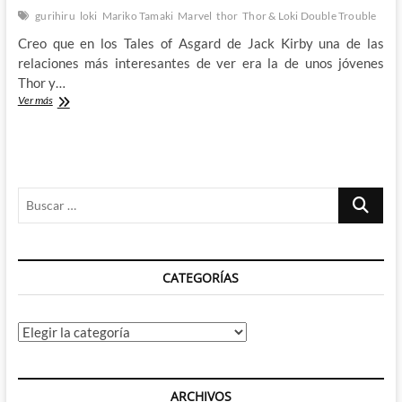
gurihiru
loki
Mariko Tamaki
Marvel
thor
Thor & Loki Double Trouble
Creo que en los Tales of Asgard de Jack Kirby una de las
relaciones más interesantes de ver era la de unos jóvenes
Thor y…
¿Y
Ver más
si
Thor
y
Loki
fueran
Buscar
personajes
de
…
Bruguera?:
Thor
&
CATEGORÍAS
Loki
Double
Trouble
Categorías
ARCHIVOS