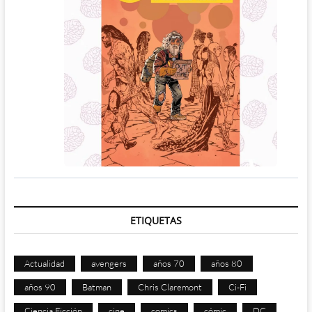
ETIQUETAS
Actualidad
avengers
años 70
años 80
años 90
Batman
Chris Claremont
Ci-Fi
Ciencia Ficción
cine
comics
cómic
DC