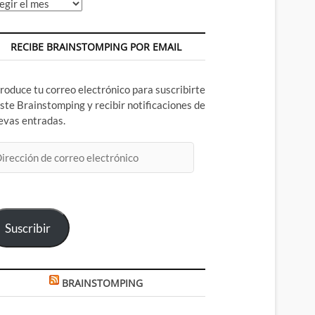
chivos
RECIBE BRAINSTOMPING POR EMAIL
troduce tu correo electrónico para suscribirte
este Brainstomping y recibir notificaciones de
evas entradas.
rección
rreo
ectrónico
Suscribir
BRAINSTOMPING