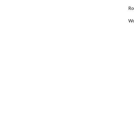
Ro
Wo