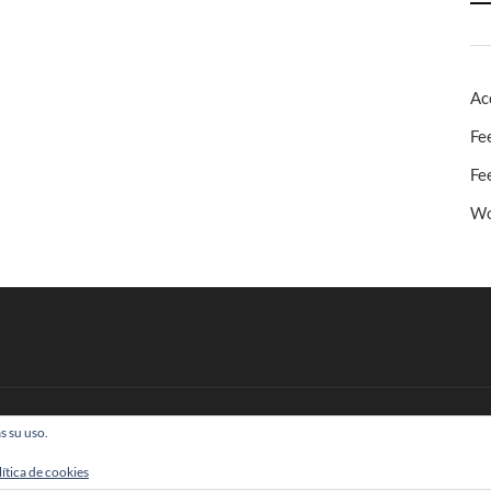
Ac
Fe
Fe
Wo
s su uso.
 Todos los derechos reservados
lítica de cookies