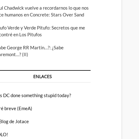
ul Chadwick vuelve a recordarnos lo que nos
ce humanos en Concrete: Stars Over Sand
tufo Verde y Verde Pitufo: Secretos que me
contré en Los Pitufos
abe George RR Martin…?: ¿Sabe
aremont…? (II)
ENLACES
s DC done something stupid today?
ré breve (EmeA)
 Blog de Jotace
LO!