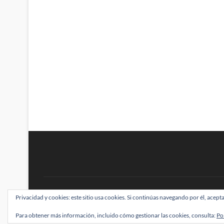
BRAINSTOMPING
Privacidad y cookies: este sitio usa cookies. Si continúas navegando por él, acepta
| Diseñado por:
Theme Freesia
|
WordPress
| ©
Para obtener más información, incluido cómo gestionar las cookies, consulta:
Po