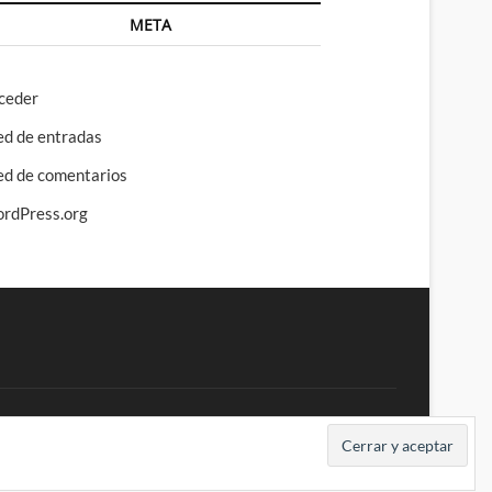
META
ceder
ed de entradas
ed de comentarios
rdPress.org