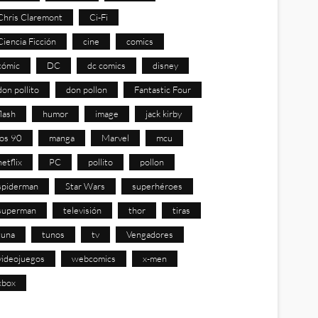
Chris Claremont
Ci-Fi
Ciencia Ficción
cine
comics
cómic
DC
dc comics
disney
don pollito
don pollon
Fantastic Four
flash
humor
image
jack kirby
los 90
manga
Marvel
mcu
netflix
PC
pollito
pollon
spiderman
Star Wars
superhéroes
superman
televisión
thor
tiras
tuna
tunos
tv
Vengadores
videojuegos
webcomics
x-men
xbox