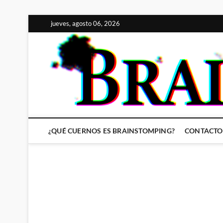
Saltar
jueves, agosto 06, 2026
al
contenido
¿QUÉ CUERNOS ES BRAINSTOMPING?
CONTACTO