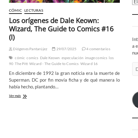
Ar
CÓMIC
LECTURAS
Los orígenes de Dale Keown:
Wizard, The Guide to Comics #16
(I)
In
a 
Diógenes Pantarújez
29/07/2025
4 comentarios
nu
cómic
comics
Dale Keown
especulación
image comics
los
90
The Pitt
Wizard - The Guide to Comics
Wizard 16
Di
de
En diciembre de 1992 la gran noticia era la muerte de
co
Superman. DC por fin movía ficha y de qué manera lo
el
había hecho, plantando…
Los
Ver más
orígenes
de
Dale
Keown:
Wizard,
The
Guide