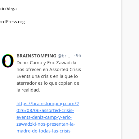
cío Vega
rdPress.org