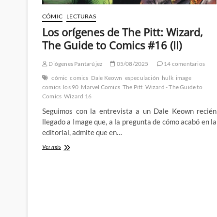
CÓMIC
LECTURAS
Los orígenes de The Pitt: Wizard,
The Guide to Comics #16 (II)
Diógenes Pantarújez
05/08/2025
14 comentarios
cómic
comics
Dale Keown
especulación
hulk
image
comics
los 90
Marvel Comics
The Pitt
Wizard - The Guide to
Comics
Wizard 16
Seguimos con la entrevista a un Dale Keown recién
llegado a Image que, a la pregunta de cómo acabó en la
editorial, admite que en…
Los
Ver más
orígenes
de
The
Pitt:
Wizard,
The
Guide
to