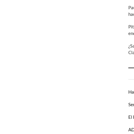
to
Pa
Comics
#16
ha
(I)
Pi
en
¿S
Cl
Ha
Se
El
AD