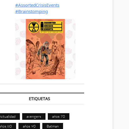
ETIQUETAS
Actualidad
avengers
años 70
años 80
años 90
Batman