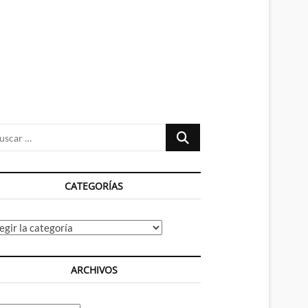
n
ú
Buscar
…
CATEGORÍAS
tegorías
ARCHIVOS