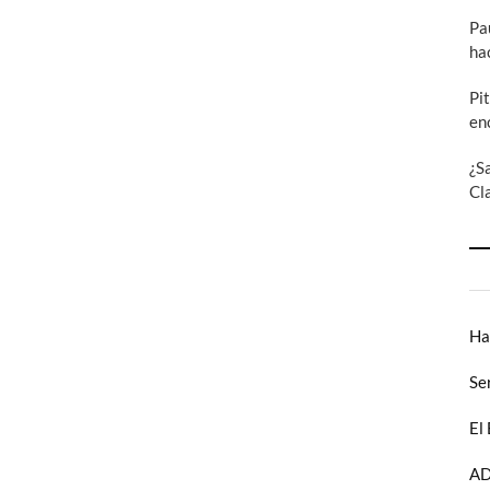
Pa
ha
Pi
en
¿S
Cl
Ha
Se
El
AD