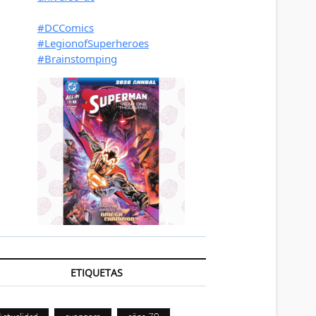
ETIQUETAS
Actualidad
avengers
años 70