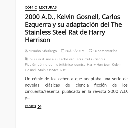
CÓMIC
LECTURAS
2000 A.D., Kelvin Gosnell, Carlos
Ezquerra y su adaptación del The
Stainless Steel Rat de Harry
Harrison
M'Rabo Mhulargo
20/03/2019
10 comentarios
2000 a.d
años 80
carlos ezquerra
Ci-Fi
Ciencia
Ficción
cómic
comic británico
comics
Harry Harrison
Kelvin
Gosnell
Stainless Steel Rat
Un cómic de los ochenta que adaptaba una serie de
novelas clásicas de ciencia ficción de los
cincuenta/sesenta, publicado en la revista 2000 A.D.
y…
2000
Ver más
A.D.,
Kelvin
Gosnell,
Carlos