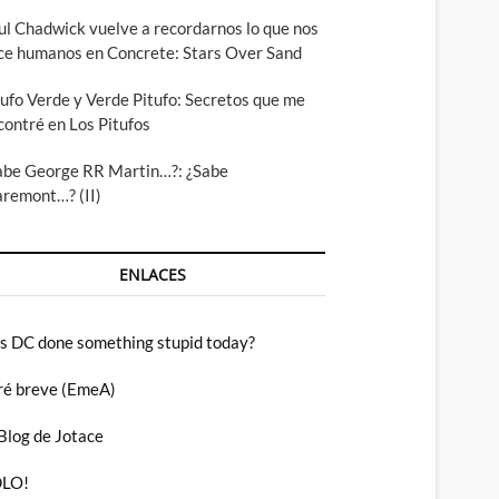
ul Chadwick vuelve a recordarnos lo que nos
ce humanos en Concrete: Stars Over Sand
tufo Verde y Verde Pitufo: Secretos que me
contré en Los Pitufos
abe George RR Martin…?: ¿Sabe
aremont…? (II)
ENLACES
s DC done something stupid today?
ré breve (EmeA)
 Blog de Jotace
LO!