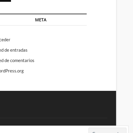
META
ceder
ed de entradas
ed de comentarios
rdPress.org