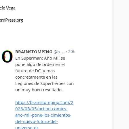
cío Vega
rdPress.org