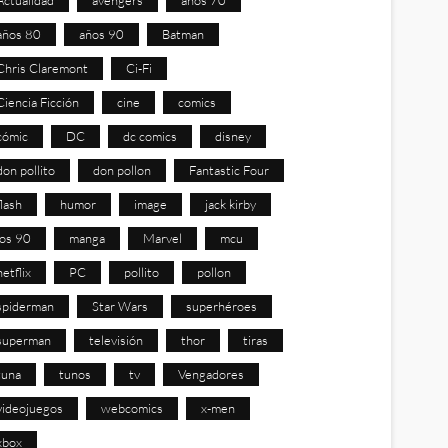
años 80
años 90
Batman
Chris Claremont
Ci-Fi
Ciencia Ficción
cine
comics
cómic
DC
dc comics
disney
don pollito
don pollon
Fantastic Four
flash
humor
image
jack kirby
los 90
manga
Marvel
mcu
netflix
PC
pollito
pollon
spiderman
Star Wars
superhéroes
superman
televisión
thor
tiras
tuna
tunos
tv
Vengadores
videojuegos
webcomics
x-men
xbox