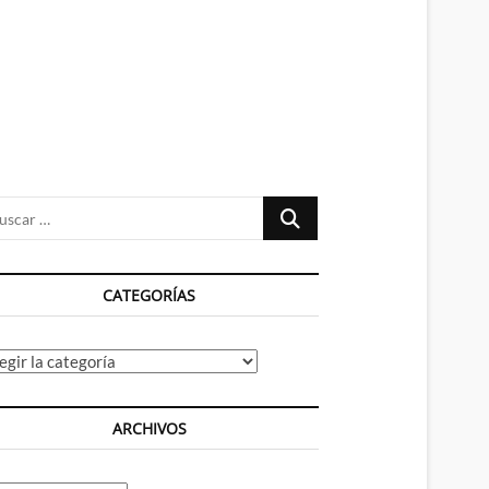
n
ú
Buscar
…
CATEGORÍAS
tegorías
ARCHIVOS