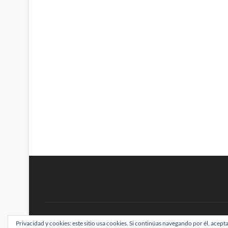
BRAINSTOMPING
Privacidad y cookies: este sitio usa cookies. Si continúas navegando por él, acepta
| Diseñado por:
Theme Freesia
|
WordPress
| ©