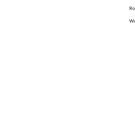
Ro
Wo