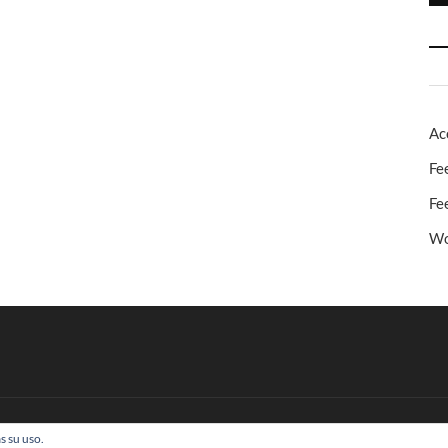
Ac
Fe
Fe
Wo
s su uso.
 Todos los derechos reservados