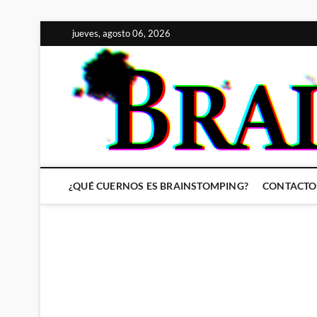
Saltar
jueves, agosto 06, 2026
al
contenido
¿QUÉ CUERNOS ES BRAINSTOMPING?
CONTACTO