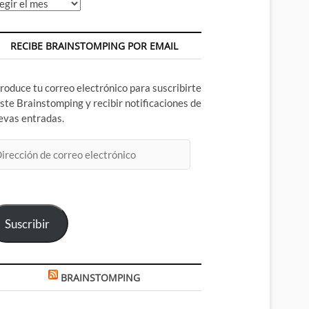
chivos
RECIBE BRAINSTOMPING POR EMAIL
troduce tu correo electrónico para suscribirte
este Brainstomping y recibir notificaciones de
evas entradas.
rección
rreo
ectrónico
Suscribir
BRAINSTOMPING