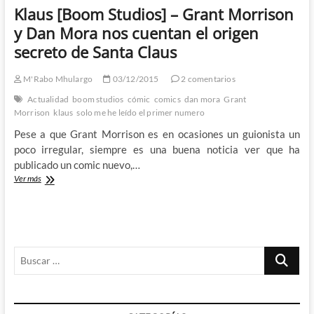
Bennett
Klaus [Boom Studios] – Grant Morrison
y
Rafael
y Dan Mora nos cuentan el origen
de
secreto de Santa Claus
Latorre
tienen
claro
M'Rabo Mhulargo
03/12/2015
2 comentarios
quiénes
Actualidad
boom studios
cómic
comics
dan mora
Grant
son
Morrison
klaus
solo me he leído el primer numero
los
mejores
Pese a que Grant Morrison es en ocasiones un guionista un
amigos
poco irregular, siempre es una buena noticia ver que ha
de
publicado un comic nuevo,…
la
humanidad
Klaus
Ver más
[Boom
Studios]
–
Grant
Morrison
Buscar
y
Dan
…
Mora
nos
cuentan