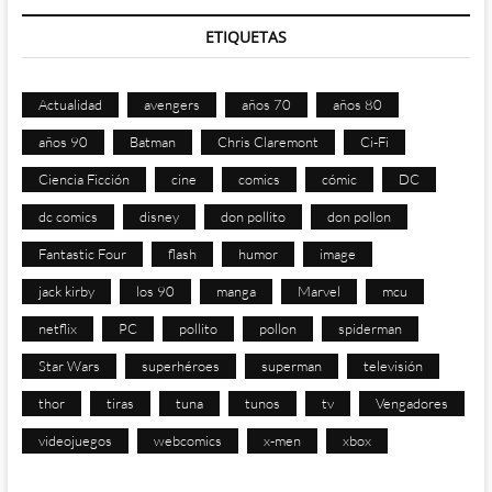
ETIQUETAS
Actualidad
avengers
años 70
años 80
años 90
Batman
Chris Claremont
Ci-Fi
Ciencia Ficción
cine
comics
cómic
DC
dc comics
disney
don pollito
don pollon
Fantastic Four
flash
humor
image
jack kirby
los 90
manga
Marvel
mcu
netflix
PC
pollito
pollon
spiderman
Star Wars
superhéroes
superman
televisión
thor
tiras
tuna
tunos
tv
Vengadores
videojuegos
webcomics
x-men
xbox