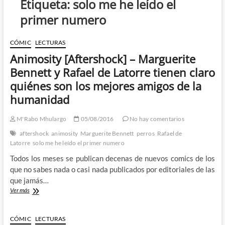
Etiqueta:
solo me he leído el
primer numero
CÓMIC
LECTURAS
Animosity [Aftershock] – Marguerite
Bennett y Rafael de Latorre tienen claro
quiénes son los mejores amigos de la
humanidad
M'Rabo Mhulargo
05/08/2016
No hay comentarios
aftershock
animosity
Marguerite Bennett
perros
Rafael de
Latorre
solo me he leído el primer numero
Todos los meses se publican decenas de nuevos comics de los
que no sabes nada o casi nada publicados por editoriales de las
que jamás…
Animosity
Ver más
[Aftershock]
–
Marguerite
CÓMIC
LECTURAS