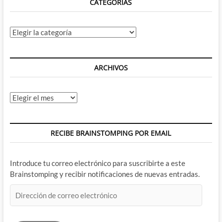
CATEGORÍAS
el
origen
secreto
de
Categorías
Santa
Claus
ARCHIVOS
Archivos
RECIBE BRAINSTOMPING POR EMAIL
Introduce tu correo electrónico para suscribirte a este
Brainstomping y recibir notificaciones de nuevas entradas.
Dirección
de
correo
electrónico