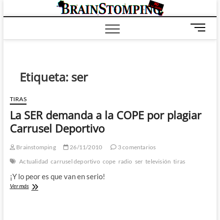
Saltar
BRAIN
ALL-NEW! ALL-
al
DIFFERENT!
contenido
B
o
t
ó
n
Etiqueta:
ser
d
e
TIRAS
m
La SER demanda a la COPE por plagiar
e
n
Carrusel Deportivo
ú
Brainstomping
26/11/2010
3 comentarios
Actualidad
carrusel deportivo
cope
radio
ser
televisión
tiras
¡Y lo peor es que van en serio!
La
Ver más
SER
demanda
a