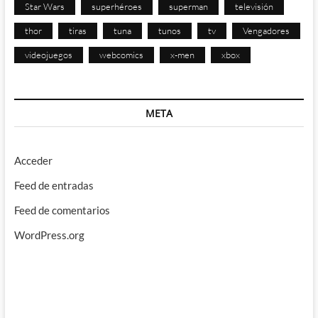
Star Wars
superhéroes
superman
televisión
thor
tiras
tuna
tunos
tv
Vengadores
videojuegos
webcomics
x-men
xbox
META
Acceder
Feed de entradas
Feed de comentarios
WordPress.org