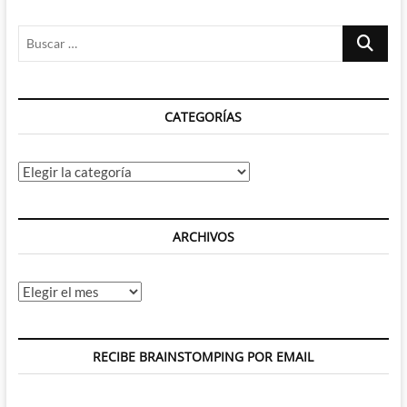
la
COPE
Buscar
por
plagiar
…
Carrusel
Deportivo
CATEGORÍAS
Categorías
ARCHIVOS
Archivos
RECIBE BRAINSTOMPING POR EMAIL