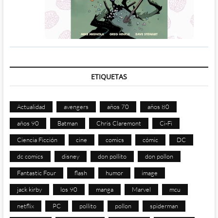
ETIQUETAS
Actualidad
avengers
años 70
años 80
años 90
Batman
Chris Claremont
Ci-Fi
Ciencia Ficción
cine
comics
cómic
DC
dc comics
disney
don pollito
don pollon
Fantastic Four
flash
humor
image
jack kirby
los 90
manga
Marvel
mcu
netflix
PC
pollito
pollon
spiderman