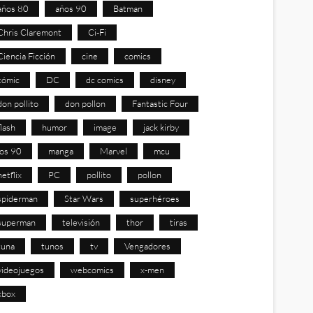
años 80
años 90
Batman
Chris Claremont
Ci-Fi
Ciencia Ficción
cine
comics
cómic
DC
dc comics
disney
don pollito
don pollon
Fantastic Four
flash
humor
image
jack kirby
los 90
manga
Marvel
mcu
netflix
PC
pollito
pollon
spiderman
Star Wars
superhéroes
superman
televisión
thor
tiras
tuna
tunos
tv
Vengadores
videojuegos
webcomics
x-men
xbox