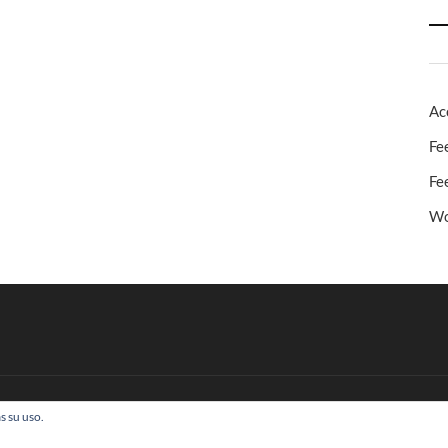
Ac
Fe
Fe
Wo
s su uso.
 Todos los derechos reservados