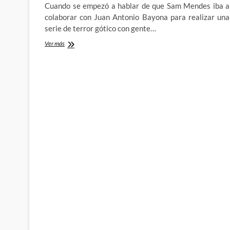
Cuando se empezó a hablar de que Sam Mendes iba a
colaborar con Juan Antonio Bayona para realizar una
serie de terror gótico con gente…
¿Se
Ver más
ha
acabado
Penny
Dreadful?
Pues
sí,
se
ha
acabado
Penny
Dreadful