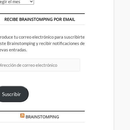
chivos
RECIBE BRAINSTOMPING POR EMAIL
troduce tu correo electrónico para suscribirte
este Brainstomping y recibir notificaciones de
evas entradas.
rección
rreo
ectrónico
Suscribir
BRAINSTOMPING