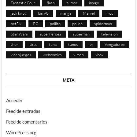
Fantastic Four
flash
humor
image
jack kirby
los 90
manga
Marvel
mcu
netflix
PC
pollito
pollon
spiderman
Star Wars
superhéroes
superman
televisión
thor
tiras
tuna
tunos
tv
Vengadores
videojuegos
webcomics
x-men
xbox
META
Acceder
Feed de entradas
Feed de comentarios
WordPress.org