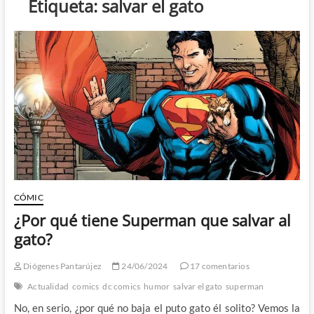
Etiqueta:
salvar el gato
CÓMIC
¿Por qué tiene Superman que salvar al
gato?
Diógenes Pantarújez
24/06/2024
17 comentarios
Actualidad
comics
dc comics
humor
salvar el gato
superman
No, en serio, ¿por qué no baja el puto gato él solito? Vemos la