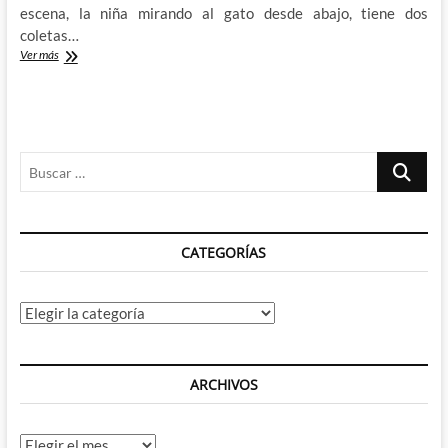
escena, la niña mirando al gato desde abajo, tiene dos
coletas…
¿Por
Ver más
qué
tiene
Superman
que
salvar
Buscar
al
gato?
…
CATEGORÍAS
Categorías
ARCHIVOS
Archivos