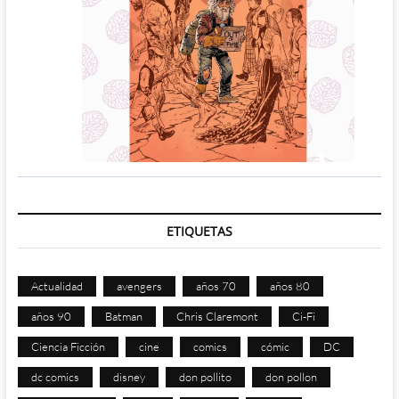
ETIQUETAS
Actualidad
avengers
años 70
años 80
años 90
Batman
Chris Claremont
Ci-Fi
Ciencia Ficción
cine
comics
cómic
DC
dc comics
disney
don pollito
don pollon