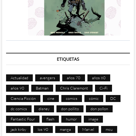
ETIQUETAS
Actualidad
avengers
años 70
años 80
años 90
Batman
Chris Claremont
Ci-Fi
Ciencia Ficción
cine
comics
cómic
DC
dc comics
disney
don pollito
don pollon
Fantastic Four
flash
humor
image
jack kirby
los 90
manga
Marvel
mcu