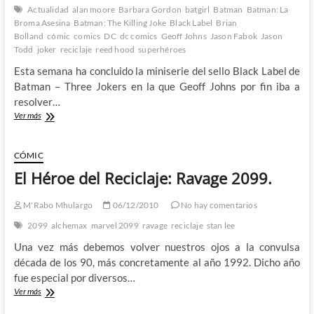
Actualidad
alan moore
Barbara Gordon
batgirl
Batman
Batman: La
Broma Asesina
Batman: The Killing Joke
Black Label
Brian
Bolland
cómic
comics
DC
dc comics
Geoff Johns
Jason Fabok
Jason
Todd
joker
reciclaje
reed hood
superhéroes
Esta semana ha concluido la miniserie del sello Black Label de
Batman – Three Jokers en la que Geoff Johns por fin iba a
resolver…
Batman:
Ver más
Los
Tres
Jokers
CÓMIC
–
El Héroe del Reciclaje: Ravage 2099.
Un
cómic
insulso
M'Rabo Mhulargo
06/12/2010
No hay comentarios
que
2099
alchemax
marvel 2099
ravage
reciclaje
stan lee
consagra
a
Una vez más debemos volver nuestros ojos a la convulsa
Geoff
década de los 90, más concretamente al año 1992. Dicho año
Johns
fue especial por diversos…
como
El
Ver más
amo
Héroe
y