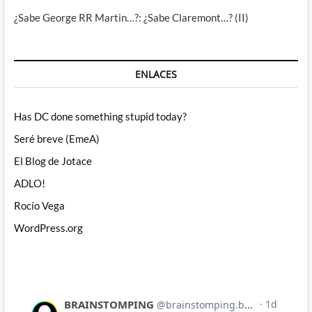
¿Sabe George RR Martin…?: ¿Sabe Claremont…? (II)
ENLACES
Has DC done something stupid today?
Seré breve (EmeA)
El Blog de Jotace
ADLO!
Rocío Vega
WordPress.org