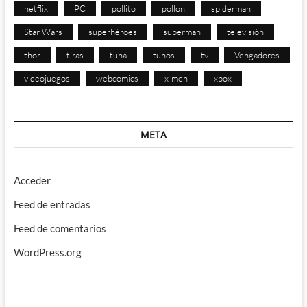
netflix
PC
pollito
pollon
spiderman
Star Wars
superhéroes
superman
televisión
thor
tiras
tuna
tunos
tv
Vengadores
videojuegos
webcomics
x-men
xbox
META
Acceder
Feed de entradas
Feed de comentarios
WordPress.org