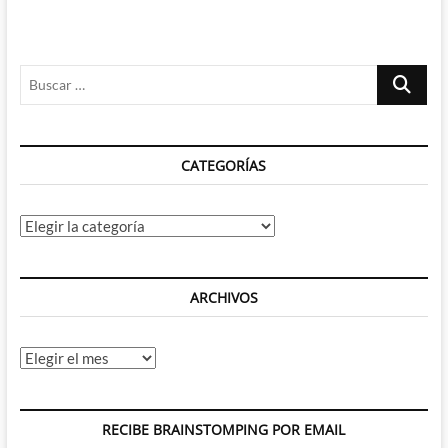
del
señor
Reciclaje:
del
Ravage
reciclaje
2099.
Buscar
…
CATEGORÍAS
Categorías
ARCHIVOS
Archivos
RECIBE BRAINSTOMPING POR EMAIL