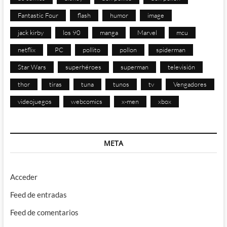
Fantastic Four
flash
humor
image
jack kirby
los 90
manga
Marvel
mcu
netflix
PC
pollito
pollon
spiderman
Star Wars
superhéroes
superman
televisión
thor
tiras
tuna
tunos
tv
Vengadores
videojuegos
webcomics
x-men
xbox
META
Acceder
Feed de entradas
Feed de comentarios