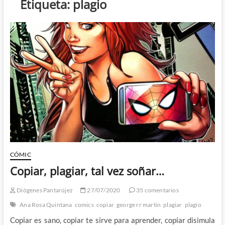
Etiqueta:
plagio
CÓMIC
Copiar, plagiar, tal vez soñar…
Diógenes Pantarújez
27/07/2020
35 comentarios
Ana Rosa Quintana
comics
copiar
george rr martin
plagiar
plagio
Copiar es sano, copiar te sirve para aprender, copiar disimula