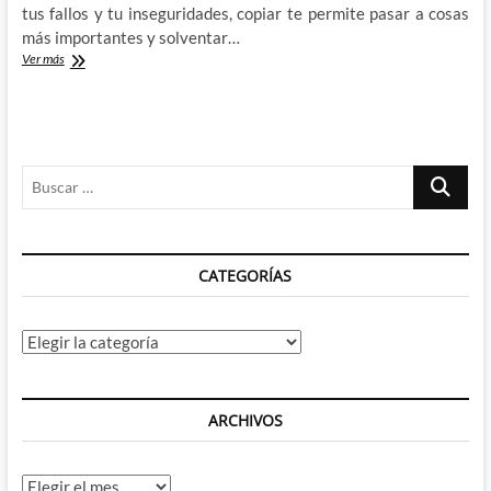
tus fallos y tu inseguridades, copiar te permite pasar a cosas
más importantes y solventar…
Copiar,
Ver más
plagiar,
tal
vez
soñar…
Buscar
…
CATEGORÍAS
Categorías
ARCHIVOS
Archivos