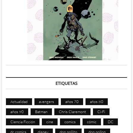
ETIQUETAS
Actualidad
avengers
años 70
años 80
años 90
Batman
Chris Claremont
Ci-Fi
Ciencia Ficción
cine
comics
cómic
DC
dc comics
disney
don pollito
don pollon