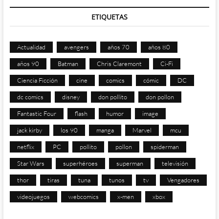
ETIQUETAS
Actualidad
avengers
años 70
años 80
años 90
Batman
Chris Claremont
Ci-Fi
Ciencia Ficción
cine
comics
cómic
DC
dc comics
disney
don pollito
don pollon
Fantastic Four
flash
humor
image
jack kirby
los 90
manga
Marvel
mcu
netflix
PC
pollito
pollon
spiderman
Star Wars
superhéroes
superman
televisión
thor
tiras
tuna
tunos
tv
Vengadores
videojuegos
webcomics
x-men
xbox