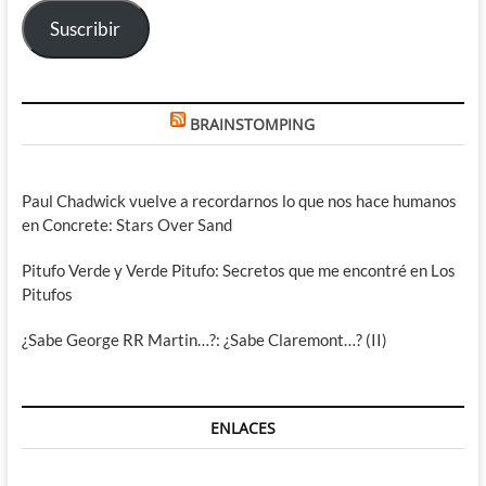
electrónico
Suscribir
BRAINSTOMPING
Paul Chadwick vuelve a recordarnos lo que nos hace humanos
en Concrete: Stars Over Sand
Pitufo Verde y Verde Pitufo: Secretos que me encontré en Los
Pitufos
¿Sabe George RR Martin…?: ¿Sabe Claremont…? (II)
ENLACES