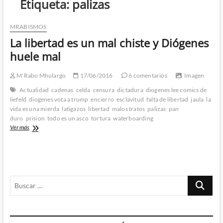
Etiqueta:
palizas
MRABISMOS
La libertad es un mal chiste y Diógenes
huele mal
M'Rabo Mhulargo
17/06/2016
6 comentarios
Imagen
Actualidad
cadenas
celda
censura
dictadura
diogenes lee comics de
liefeld
diogenes vota a trump
encierro
esclavitud
falta de libertad
jaula
la
vida es una mierda
latigazos
libertad
malos tratos
palizas
pan
duro
prision
todo es un asco
tortura
waterboarding
La
Ver más
libertad
es
un
mal
chiste
Buscar
y
Diógenes
…
huele
mal