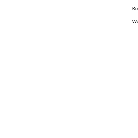
Ro
Wo