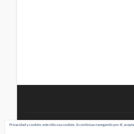
BRAINSTOMPING
Privacidad y cookies: este sitio usa cookies. Si continúas navegando por él, acepta
| Diseñado por:
Theme Freesia
|
WordPress
| ©