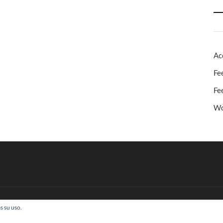
Ac
Fe
Fe
Wo
s su uso.
 Todos los derechos reservados