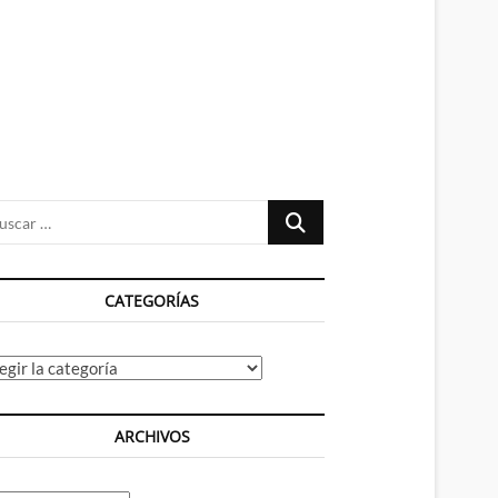
n
ú
Buscar
…
CATEGORÍAS
tegorías
ARCHIVOS