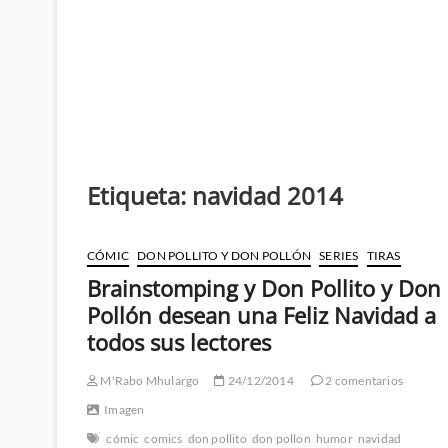
Etiqueta:
navidad 2014
CÓMIC
DON POLLITO Y DON POLLÓN
SERIES
TIRAS
Brainstomping y Don Pollito y Don
Pollón desean una Feliz Navidad a
todos sus lectores
M'Rabo Mhulargo
24/12/2014
2 comentarios
Imagen
cómic
comics
don pollito
don pollon
humor
navidad