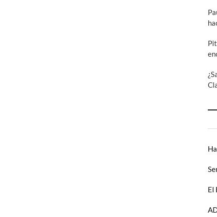
Pa
ha
Pi
en
¿S
Cl
Ha
Se
El
AD