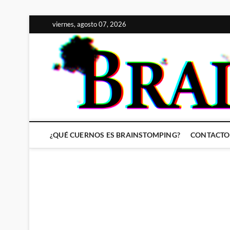
Saltar
viernes, agosto 07, 2026
al
contenido
¿QUÉ CUERNOS ES BRAINSTOMPING?
CONTACTO