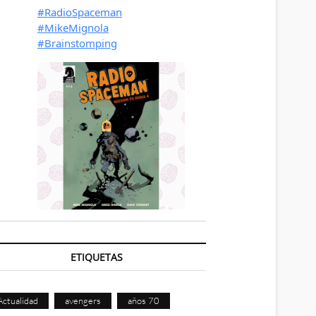
ETIQUETAS
Actualidad
avengers
años 70