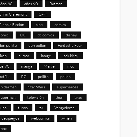
años 80
años 90
Batman
Chris Claremont
Ci-Fi
Ciencia Ficción
cine
comics
cómic
DC
dc comics
disney
don pollito
don pollon
Fantastic Four
flash
humor
image
jack kirby
los 90
manga
Marvel
mcu
netflix
PC
pollito
pollon
spiderman
Star Wars
superhéroes
superman
televisión
thor
tiras
tuna
tunos
tv
Vengadores
videojuegos
webcomics
x-men
xbox