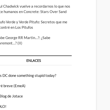
ul Chadwick vuelve a recordarnos lo que nos
ce humanos en Concrete: Stars Over Sand
tufo Verde y Verde Pitufo: Secretos que me
contré en Los Pitufos
abe George RR Martin…?: ¿Sabe
aremont…? (II)
ENLACES
s DC done something stupid today?
ré breve (EmeA)
 Blog de Jotace
LO!