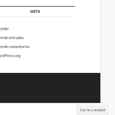
META
ceder
ed de entradas
ed de comentarios
rdPress.org