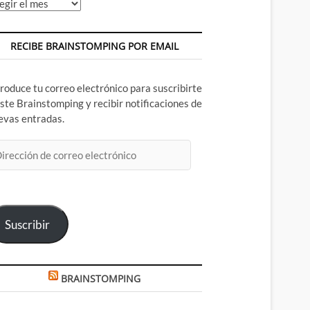
chivos
RECIBE BRAINSTOMPING POR EMAIL
troduce tu correo electrónico para suscribirte
este Brainstomping y recibir notificaciones de
evas entradas.
rección
rreo
ectrónico
Suscribir
BRAINSTOMPING