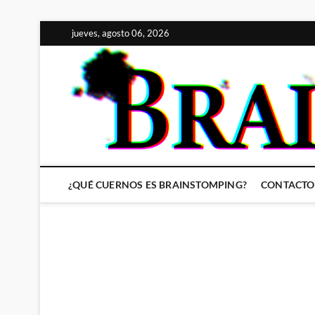
Saltar
jueves, agosto 06, 2026
al
contenido
¿QUÉ CUERNOS ES BRAINSTOMPING?
CONTACTO