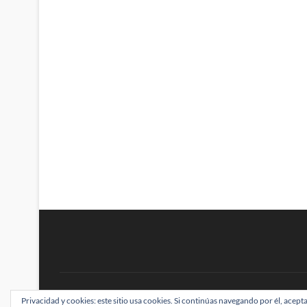
BRAINSTOMPING
Privacidad y cookies: este sitio usa cookies. Si continúas navegando por él, acepta
| Diseñado por:
Theme Freesia
|
WordPress
| ©