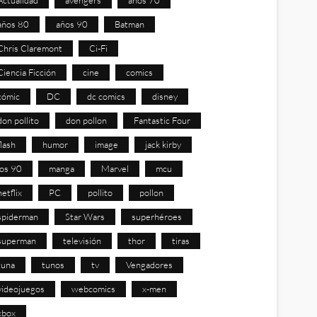
años 80
años 90
Batman
Chris Claremont
Ci-Fi
Ciencia Ficción
cine
comics
cómic
DC
dc comics
disney
don pollito
don pollon
Fantastic Four
flash
humor
image
jack kirby
los 90
manga
Marvel
mcu
netflix
PC
pollito
pollon
spiderman
Star Wars
superhéroes
superman
televisión
thor
tiras
tuna
tunos
tv
Vengadores
videojuegos
webcomics
x-men
xbox