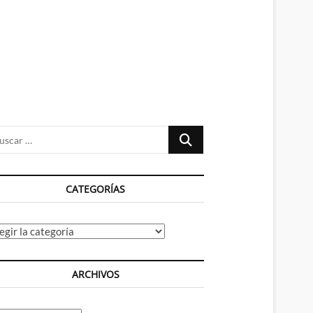
n
ú
Buscar
…
CATEGORÍAS
tegorías
ARCHIVOS