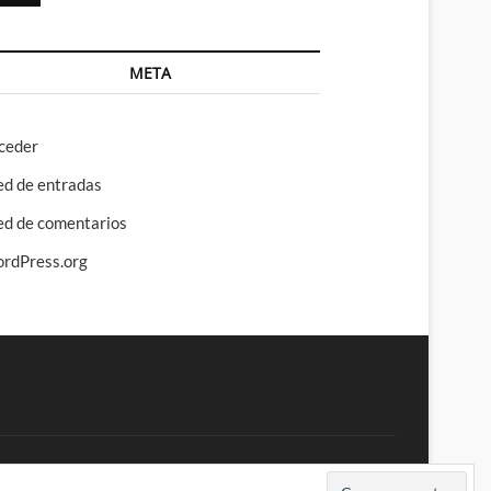
META
ceder
ed de entradas
ed de comentarios
rdPress.org