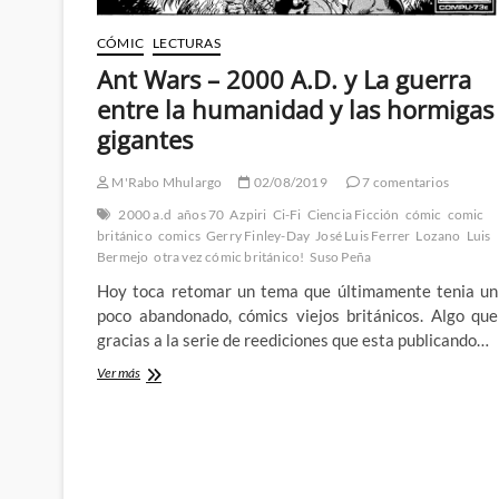
CÓMIC
LECTURAS
Ant Wars – 2000 A.D. y La guerra
entre la humanidad y las hormigas
gigantes
M'Rabo Mhulargo
02/08/2019
7 comentarios
2000 a.d
años 70
Azpiri
Ci-Fi
Ciencia Ficción
cómic
comic
británico
comics
Gerry Finley-Day
José Luis Ferrer
Lozano
Luis
Bermejo
otra vez cómic británico!
Suso Peña
Hoy toca retomar un tema que últimamente tenia un
poco abandonado, cómics viejos británicos. Algo que
gracias a la serie de reediciones que esta publicando…
Ant
Ver más
Wars
–
2000
A.D.
y
La