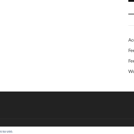
Ac
Fe
Fe
Wo
s su uso.
 Todos los derechos reservados