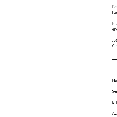
Pa
ha
Pi
en
¿S
Cl
Ha
Se
El
AD