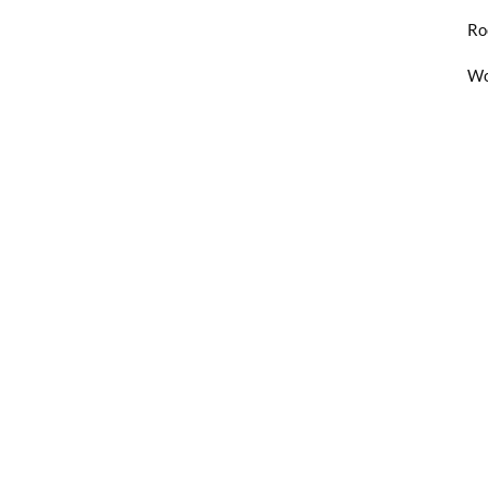
Ro
Wo