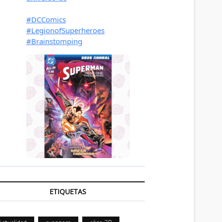
ETIQUETAS
Actualidad
avengers
años 70