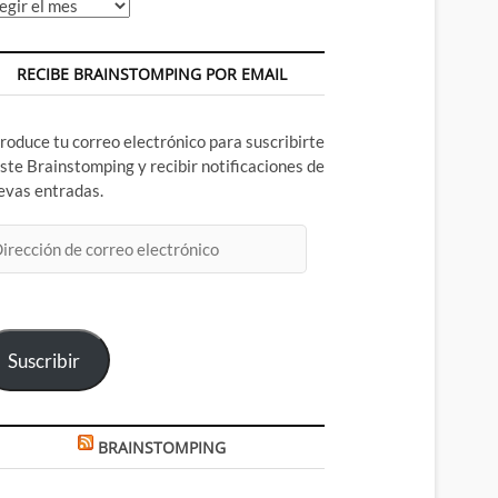
chivos
RECIBE BRAINSTOMPING POR EMAIL
troduce tu correo electrónico para suscribirte
este Brainstomping y recibir notificaciones de
evas entradas.
rección
rreo
ectrónico
Suscribir
BRAINSTOMPING