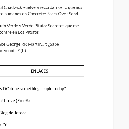
ul Chadwick vuelve a recordarnos lo que nos
ce humanos en Concrete: Stars Over Sand
tufo Verde y Verde Pitufo: Secretos que me
contré en Los Pitufos
abe George RR Martin…?: ¿Sabe
aremont…? (II)
ENLACES
s DC done something stupid today?
ré breve (EmeA)
 Blog de Jotace
LO!