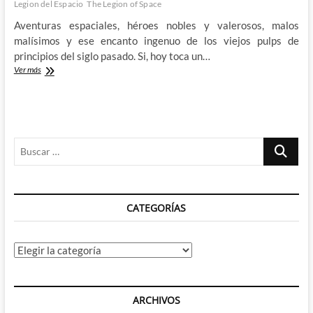
Legion del Espacio
The Legion of Space
Aventuras espaciales, héroes nobles y valerosos, malos
malísimos y ese encanto ingenuo de los viejos pulps de
principios del siglo pasado. Si, hoy toca un…
La
Ver más
Legión
del
Espacio
de
Jack
Buscar
Williamson
y
…
la
Space
Opera
CATEGORÍAS
primigenia
Categorías
ARCHIVOS