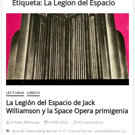
Etiqueta:
La Legion del Espacio
LECTURAS
LIBROS
La Legión del Espacio de Jack
Williamson y la Space Opera primigenia
M'Rabo Mhulargo
24/08/2022
43 comentarios
años 30
Astounding Stories
Ci-Fi
Ciencia Ficción
Jack Williamson
La