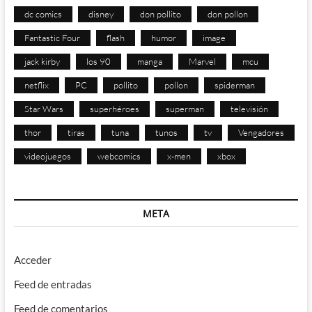
dc comics
disney
don pollito
don pollon
Fantastic Four
flash
humor
image
jack kirby
los 90
manga
Marvel
mcu
netflix
PC
pollito
pollon
spiderman
Star Wars
superhéroes
superman
televisión
thor
tiras
tuna
tunos
tv
Vengadores
videojuegos
webcomics
x-men
xbox
META
Acceder
Feed de entradas
Feed de comentarios