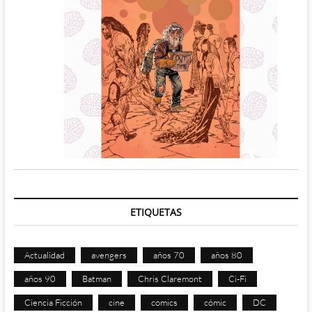
ETIQUETAS
Actualidad
avengers
años 70
años 80
años 90
Batman
Chris Claremont
Ci-Fi
Ciencia Ficción
cine
comics
cómic
DC