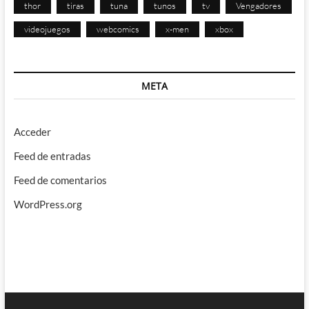
thor
tiras
tuna
tunos
tv
Vengadores
videojuegos
webcomics
x-men
xbox
META
Acceder
Feed de entradas
Feed de comentarios
WordPress.org