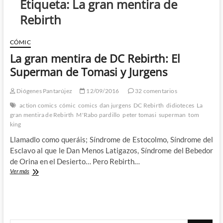
Etiqueta:
La gran mentira de
Rebirth
CÓMIC
La gran mentira de DC Rebirth: El
Superman de Tomasi y Jurgens
Diógenes Pantarújez
12/09/2016
32 comentarios
action comics
cómic
comics
dan jurgens
DC Rebirth
didioteces
La
gran mentira de Rebirth
M'Rabo pardillo
peter tomasi
superman
tom
king
Llamadlo como queráis; Síndrome de Estocolmo, Síndrome del
Esclavo al que le Dan Menos Latigazos, Síndrome del Bebedor
de Orina en el Desierto… Pero Rebirth…
La
Ver más
gran
mentira
de
DC
Rebirth: