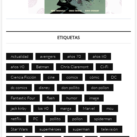
ETIQUETAS
Actualidad
avengers
años 70
años 80
años 90
Batman
Chris Claremont
Ci-Fi
Ciencia Ficción
cine
comics
cómic
DC
dc comics
disney
don pollito
don pollon
Fantastic Four
flash
humor
image
jack kirby
los 90
manga
Marvel
mcu
netflix
PC
pollito
pollon
spiderman
Star Wars
superhéroes
superman
televisión