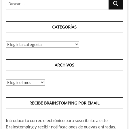
Buscar
El
Superman
…
de
Tomasi
y
CATEGORÍAS
Jurgens
Categorías
ARCHIVOS
Archivos
RECIBE BRAINSTOMPING POR EMAIL
Introduce tu correo electrónico para suscribirte a este
Brainstomping y recibir notificaciones de nuevas entradas.