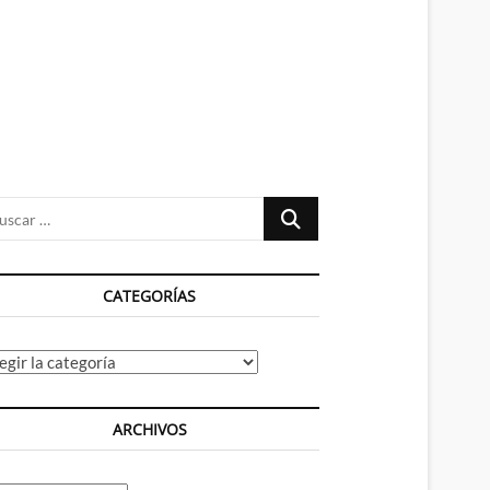
n
ú
Buscar
…
CATEGORÍAS
tegorías
ARCHIVOS