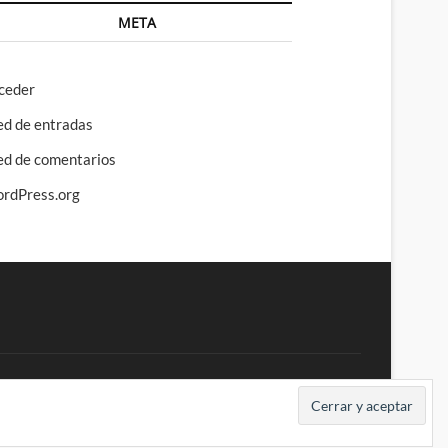
META
ceder
ed de entradas
ed de comentarios
rdPress.org