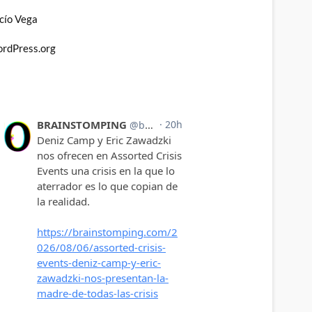
cío Vega
rdPress.org