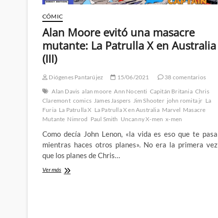
CÓMIC
Alan Moore evitó una masacre
mutante: La Patrulla X en Australia
(III)
Diógenes Pantarújez
15/06/2021
38 comentarios
Alan Davis
alan moore
Ann Nocenti
Capitán Britania
Chris
Claremont
comics
James Jaspers
Jim Shooter
john romita jr
La
Furia
La Patrulla X
La Patrulla X en Australia
Marvel
Masacre
Mutante
Nimrod
Paul Smith
Uncanny X-men
x-men
Como decía John Lenon, «la vida es eso que te pasa
mientras haces otros planes». No era la primera vez
que los planes de Chris…
Alan
Ver más
Moore
evitó
una
masacre
mutante: