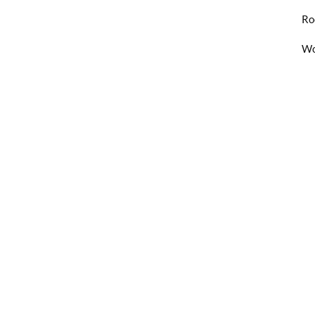
Ro
Wo