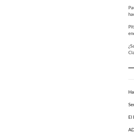
Pa
ha
Pi
en
¿S
Cl
Ha
Se
El
AD