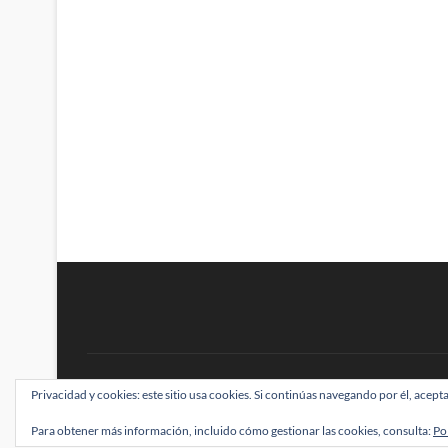
BRAINSTOMPING
Privacidad y cookies: este sitio usa cookies. Si continúas navegando por él, acepta
| Diseñado por:
Theme Freesia
|
WordPress
| ©
Para obtener más información, incluido cómo gestionar las cookies, consulta:
Po