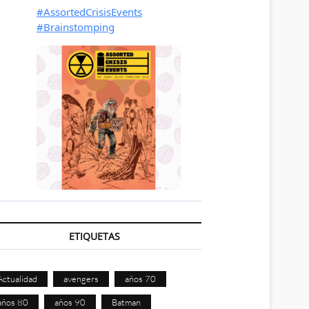
ETIQUETAS
Actualidad
avengers
años 70
años 80
años 90
Batman