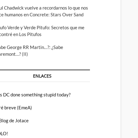
ul Chadwick vuelve a recordarnos lo que nos
ce humanos en Concrete: Stars Over Sand
tufo Verde y Verde Pitufo: Secretos que me
contré en Los Pitufos
abe George RR Martin…?: ¿Sabe
aremont…? (II)
ENLACES
s DC done something stupid today?
ré breve (EmeA)
 Blog de Jotace
LO!