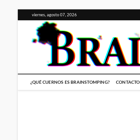
Saltar
viernes, agosto 07, 2026
al
contenido
¿QUÉ CUERNOS ES BRAINSTOMPING?
CONTACTO