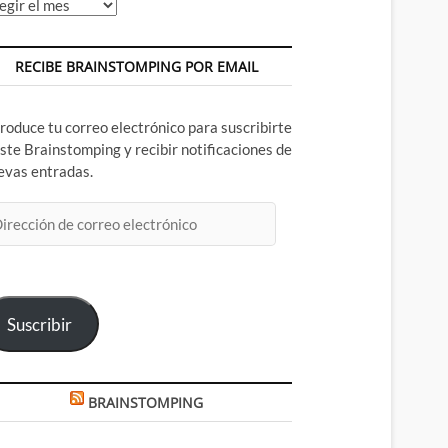
chivos
RECIBE BRAINSTOMPING POR EMAIL
troduce tu correo electrónico para suscribirte
este Brainstomping y recibir notificaciones de
evas entradas.
rección
rreo
ectrónico
Suscribir
BRAINSTOMPING