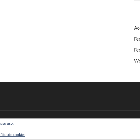
Ac
Fe
Fe
Wo
s su uso.
 Todos los derechos reservados
lítica de cookies