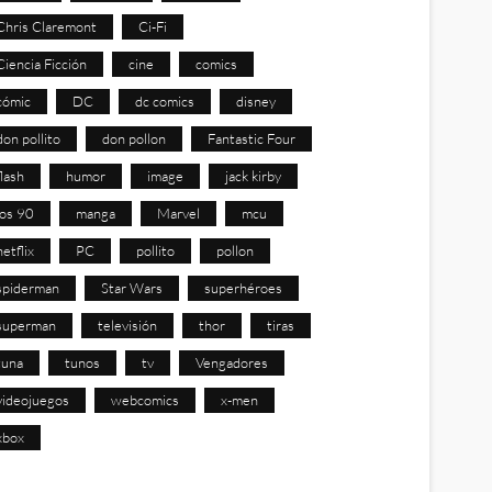
Chris Claremont
Ci-Fi
Ciencia Ficción
cine
comics
cómic
DC
dc comics
disney
don pollito
don pollon
Fantastic Four
flash
humor
image
jack kirby
los 90
manga
Marvel
mcu
netflix
PC
pollito
pollon
spiderman
Star Wars
superhéroes
superman
televisión
thor
tiras
tuna
tunos
tv
Vengadores
videojuegos
webcomics
x-men
xbox