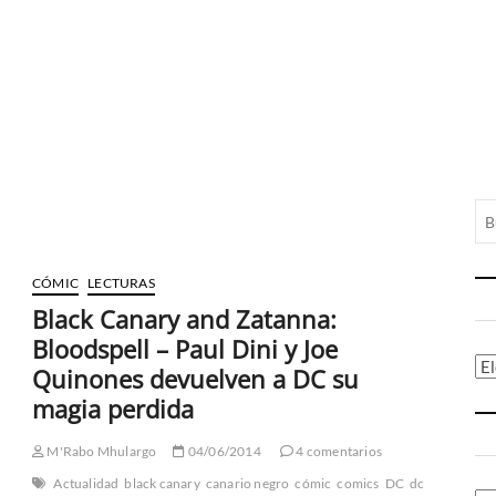
CÓMIC
LECTURAS
Black Canary and Zatanna:
Bloodspell – Paul Dini y Joe
Ca
Quinones devuelven a DC su
magia perdida
M'Rabo Mhulargo
04/06/2014
4 comentarios
Actualidad
black canary
canario negro
cómic
comics
DC
dc