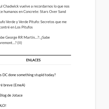
ul Chadwick vuelve a recordarnos lo que nos
ce humanos en Concrete: Stars Over Sand
tufo Verde y Verde Pitufo: Secretos que me
contré en Los Pitufos
abe George RR Martin…?: ¿Sabe
aremont…? (II)
ENLACES
s DC done something stupid today?
ré breve (EmeA)
 Blog de Jotace
LO!