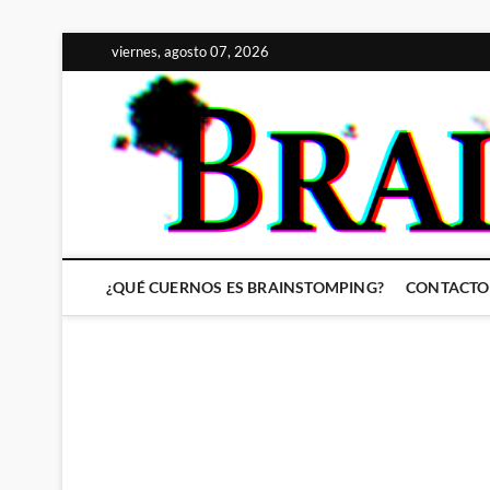
Saltar
viernes, agosto 07, 2026
al
contenido
¿QUÉ CUERNOS ES BRAINSTOMPING?
CONTACTO