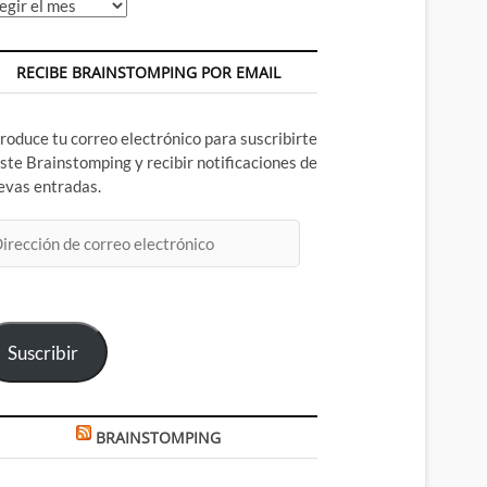
chivos
RECIBE BRAINSTOMPING POR EMAIL
troduce tu correo electrónico para suscribirte
este Brainstomping y recibir notificaciones de
evas entradas.
rección
rreo
ectrónico
Suscribir
BRAINSTOMPING