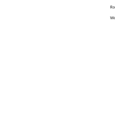
Ro
Wo