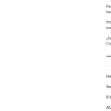
Pa
ha
Pi
en
¿S
Cl
Ha
Se
El
AD