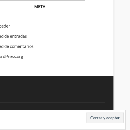
META
ceder
ed de entradas
ed de comentarios
rdPress.org