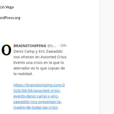
cío Vega
rdPress.org