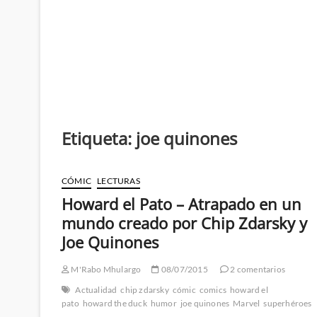
Etiqueta:
joe quinones
CÓMIC
LECTURAS
Howard el Pato – Atrapado en un
mundo creado por Chip Zdarsky y
Joe Quinones
M'Rabo Mhulargo
08/07/2015
2 comentarios
Actualidad
chip zdarsky
cómic
comics
howard el
pato
howard the duck
humor
joe quinones
Marvel
superhéroes