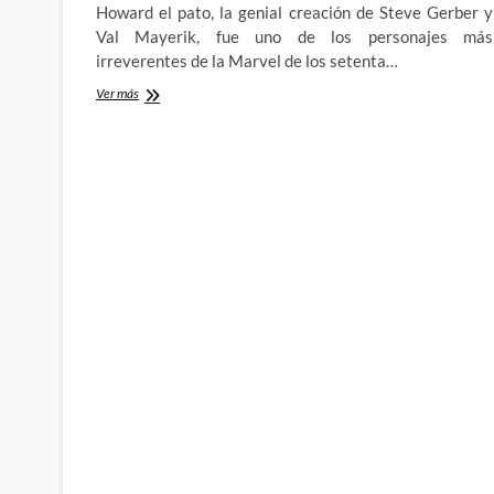
Howard el pato, la genial creación de Steve Gerber y
Val Mayerik, fue uno de los personajes más
irreverentes de la Marvel de los setenta…
Howard
Ver más
el
Pato
–
Atrapado
en
un
mundo
creado
por
Chip
Zdarsky
y
Joe
Quinones