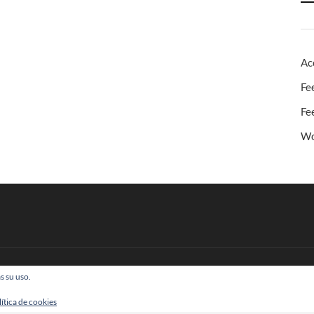
Ac
Fe
Fe
Wo
s su uso.
 Todos los derechos reservados
lítica de cookies