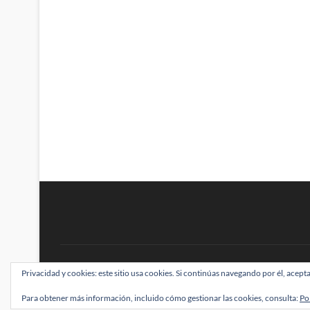
BRAINSTOMPING
Privacidad y cookies: este sitio usa cookies. Si continúas navegando por él, acepta
| Diseñado por:
Theme Freesia
|
WordPress
| ©
Para obtener más información, incluido cómo gestionar las cookies, consulta:
Po