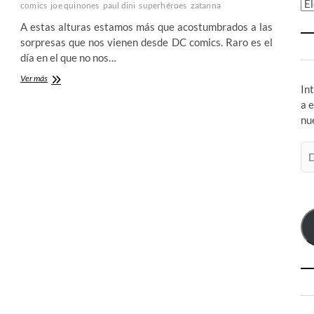
Ar
comics
joe quinones
paul dini
superhéroes
zatanna
A estas alturas estamos más que acostumbrados a las
sorpresas que nos vienen desde DC comics. Raro es el
día en el que no nos…
Black
Ver más
In
Canary
and
a 
Zatanna:
nu
Bloodspell
–
Di
Paul
de
Dini
y
co
Joe
el
Quinones
devuelven
a
DC
su
magia
perdida