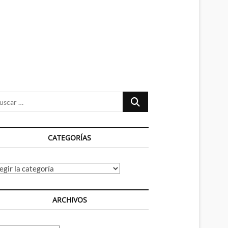
n
ú
Buscar
…
CATEGORÍAS
tegorías
ARCHIVOS