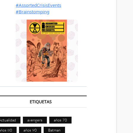
ETIQUETAS
Actualidad
avengers
años 70
años 80
años 90
Batman