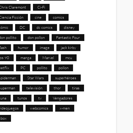
Chris Claremont
Ci-Fi
Ciencia Ficción
cine
comics
cómic
DC
dc comics
disney
don pollito
don pollon
Fantastic Four
flash
humor
image
jack kirby
los 90
manga
Marvel
mcu
netflix
PC
pollito
pollon
spiderman
Star Wars
superhéroes
superman
televisión
thor
tiras
tuna
tunos
tv
Vengadores
videojuegos
webcomics
x-men
xbox