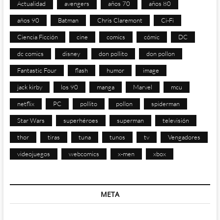
Actualidad
avengers
años 70
años 80
años 90
Batman
Chris Claremont
Ci-Fi
Ciencia Ficción
cine
comics
cómic
DC
dc comics
disney
don pollito
don pollon
Fantastic Four
flash
humor
image
jack kirby
los 90
manga
Marvel
mcu
netflix
PC
pollito
pollon
spiderman
Star Wars
superhéroes
superman
televisión
thor
tiras
tuna
tunos
tv
Vengadores
videojuegos
webcomics
x-men
xbox
META