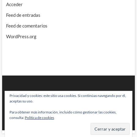
Acceder
Feed de entradas
Feed de comentarios
WordPress.org
Privacidad y cookies: este sitio usa cookies. Si continúas navegando por él,
aceptas su uso.
Para obtener más información, incluido cómo gestionar las cookies,
BRAINSTOMPING
| Diseñado por:
Theme Freesia
|
WordPress
| © Todos
consulta:
Política de cookies
los derechos reservados