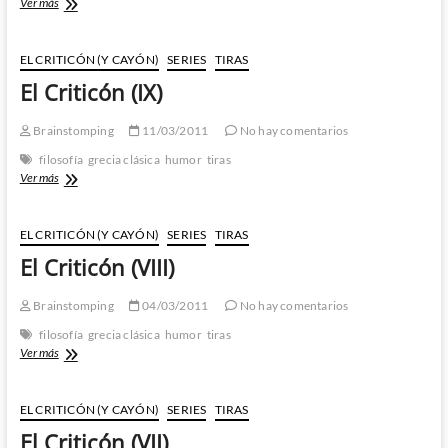
El
Ver más
Criticón
(X)
EL CRITICÓN (Y CAYÓN)
SERIES
TIRAS
El Criticón (IX)
Brainstomping
11/03/2011
No hay comentarios
filosofía
grecia clásica
humor
tiras
El
Ver más
Criticón
(IX)
EL CRITICÓN (Y CAYÓN)
SERIES
TIRAS
El Criticón (VIII)
Brainstomping
04/03/2011
No hay comentarios
filosofía
grecia clásica
humor
tiras
El
Ver más
Criticón
(VIII)
EL CRITICÓN (Y CAYÓN)
SERIES
TIRAS
El Criticón (VII)