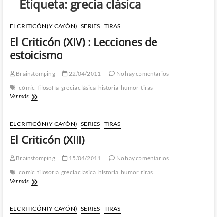
Etiqueta:
grecia clásica
EL CRITICÓN (Y CAYÓN)
SERIES
TIRAS
El Criticón (XIV) : Lecciones de
estoicismo
Brainstomping
22/04/2011
No hay comentarios
cómic
filosofía
grecia clásica
historia
humor
tiras
El
Ver más
Criticón
(XIV)
:
EL CRITICÓN (Y CAYÓN)
SERIES
TIRAS
Lecciones
El Criticón (XIII)
de
estoicismo
Brainstomping
15/04/2011
No hay comentarios
cómic
filosofía
grecia clásica
historia
humor
tiras
El
Ver más
Criticón
(XIII)
EL CRITICÓN (Y CAYÓN)
SERIES
TIRAS