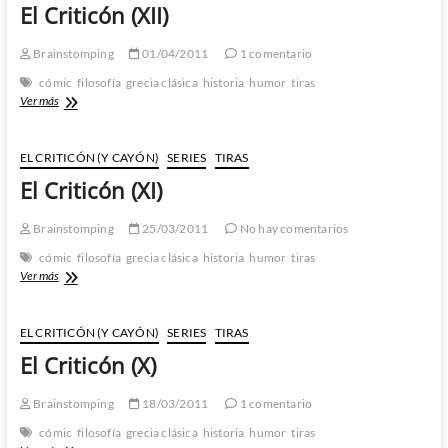
El Criticón (XII)
Brainstomping
01/04/2011
1 comentario
cómic
filosofía
grecia clásica
historia
humor
tiras
El
Ver más
Criticón
(XII)
EL CRITICÓN (Y CAYÓN)
SERIES
TIRAS
El Criticón (XI)
Brainstomping
25/03/2011
No hay comentarios
cómic
filosofía
grecia clásica
historia
humor
tiras
El
Ver más
Criticón
(XI)
EL CRITICÓN (Y CAYÓN)
SERIES
TIRAS
El Criticón (X)
Brainstomping
18/03/2011
1 comentario
cómic
filosofía
grecia clásica
historia
humor
tiras