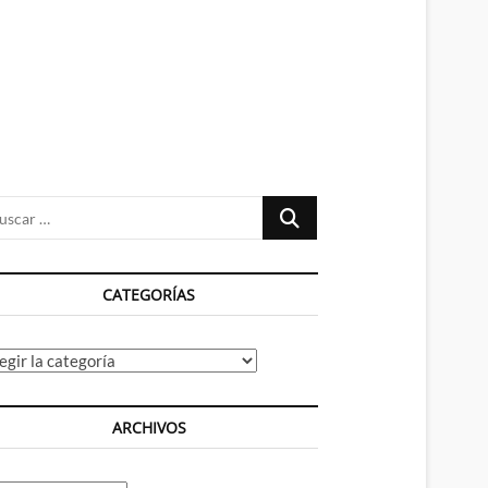
n
ú
Buscar
…
CATEGORÍAS
tegorías
ARCHIVOS