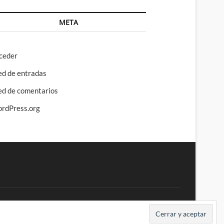
META
ceder
ed de entradas
ed de comentarios
rdPress.org