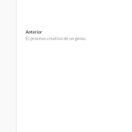
Navegación
Entrada
Anterior
anterior:
El proceso creativo de un genio
de
entradas