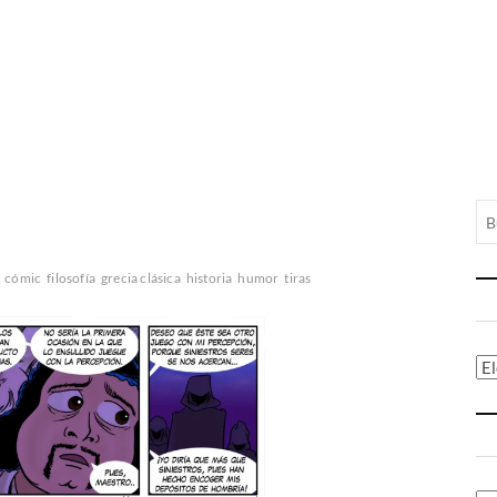
cómic
filosofía
grecia clásica
historia
humor
tiras
Ca