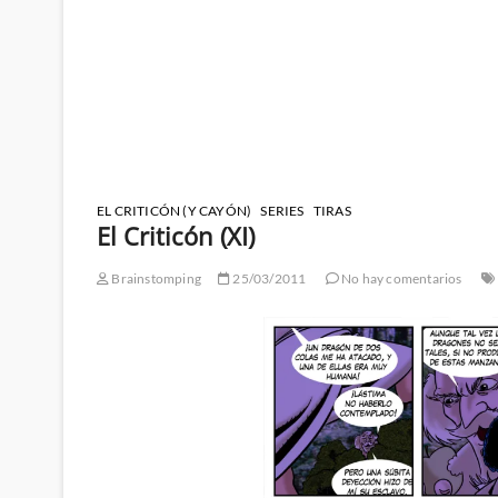
EL CRITICÓN (Y CAYÓN)
SERIES
TIRAS
El Criticón (XI)
Brainstomping
25/03/2011
No hay comentarios