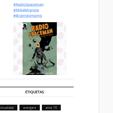
ETIQUETAS
Actualidad
avengers
años 70