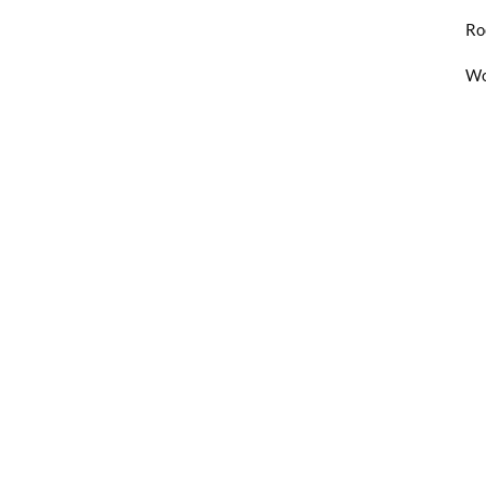
Ro
Wo