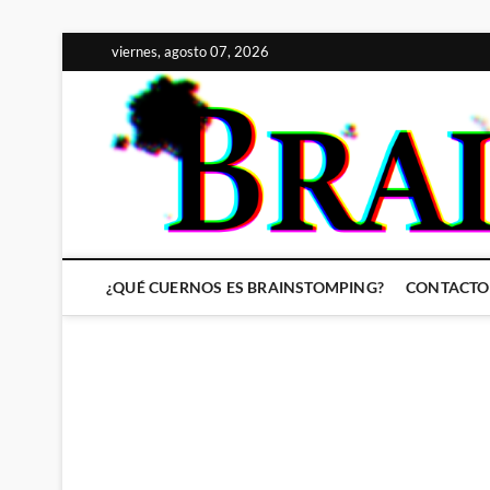
Saltar
viernes, agosto 07, 2026
al
contenido
¿QUÉ CUERNOS ES BRAINSTOMPING?
CONTACTO