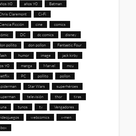
años 80
años 90
Batman
Chris Claremont
Ci-Fi
Ciencia Ficción
cine
comics
cómic
DC
dc comics
disney
don pollito
don pollon
Fantastic Four
flash
humor
image
jack kirby
los 90
manga
Marvel
mcu
netflix
PC
pollito
pollon
spiderman
Star Wars
superhéroes
superman
televisión
thor
tiras
tuna
tunos
tv
Vengadores
videojuegos
webcomics
x-men
xbox