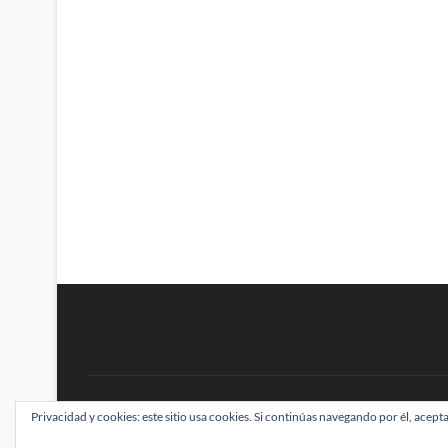
BRAINSTOMPING
Privacidad y cookies: este sitio usa cookies. Si continúas navegando por él, acepta
| Diseñado por:
Theme Freesia
|
WordPress
| ©