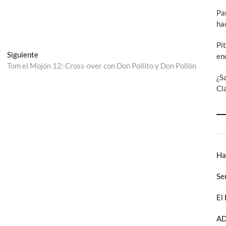
Pa
ha
Pi
Entrada
Siguiente
en
siguiente:
Tom el Mojón 12: Cross-over con Don Pollito y Don Pollón
¿S
Cl
Ha
Se
El
AD