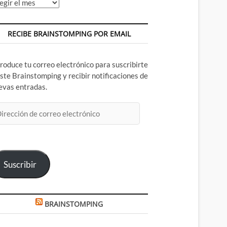
chivos
RECIBE BRAINSTOMPING POR EMAIL
troduce tu correo electrónico para suscribirte
este Brainstomping y recibir notificaciones de
evas entradas.
rección
rreo
ectrónico
Suscribir
BRAINSTOMPING