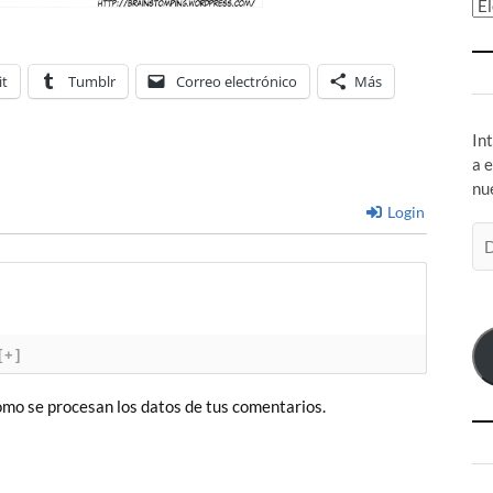
Ar
it
Tumblr
Correo electrónico
Más
In
a 
nu
Login
Di
de
co
el
[+]
mo se procesan los datos de tus comentarios.