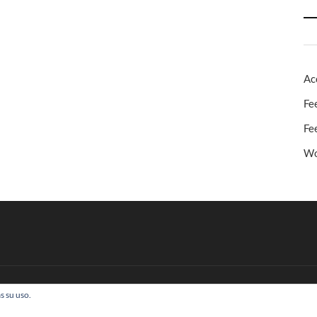
Ac
Fe
Fe
Wo
s su uso.
 Todos los derechos reservados