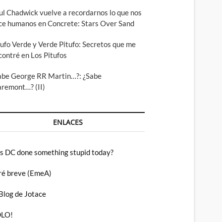
ul Chadwick vuelve a recordarnos lo que nos
ce humanos en Concrete: Stars Over Sand
tufo Verde y Verde Pitufo: Secretos que me
contré en Los Pitufos
abe George RR Martin…?: ¿Sabe
aremont…? (II)
ENLACES
s DC done something stupid today?
ré breve (EmeA)
 Blog de Jotace
LO!