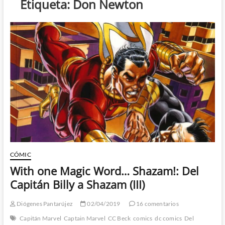
Etiqueta:
Don Newton
CÓMIC
With one Magic Word… Shazam!: Del
Capitán Billy a Shazam (III)
Diógenes Pantarújez
02/04/2019
16 comentarios
Capitán Marvel
Captain Marvel
CC Beck
comics
dc comics
Del