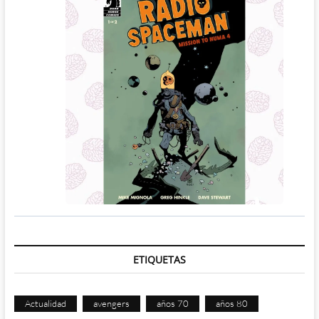
ETIQUETAS
Actualidad
avengers
años 70
años 80