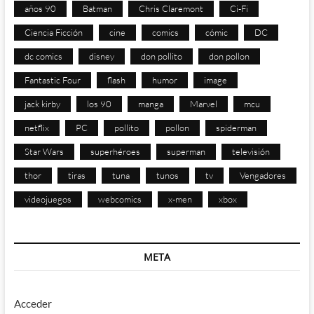
años 90
Batman
Chris Claremont
Ci-Fi
Ciencia Ficción
cine
comics
cómic
DC
dc comics
disney
don pollito
don pollon
Fantastic Four
flash
humor
image
jack kirby
los 90
manga
Marvel
mcu
netflix
PC
pollito
pollon
spiderman
Star Wars
superhéroes
superman
televisión
thor
tiras
tuna
tunos
tv
Vengadores
videojuegos
webcomics
x-men
xbox
META
Acceder