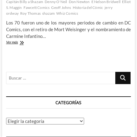
Capitán Billy a Shazam
Denny O'Neil
Don Newton
E Nelson Bridwell
Elliot
S. Maggin
Fawcett Comics
Geoff Johns
Historia del Cómic
jerry
ordway
Roy Thomas
shazam
Whiz Comics
Los 70 fueron uno de los mayores periodos de cambio en DC
Comics, con el retiro de Mort Weisinger y el nombramiento de
Carmine Infantino…
With
Ver más
one
Magic
Word…
Shazam!:
Del
Buscar
Capitán
Billy
…
a
Shazam
(III)
CATEGORÍAS
Categorías