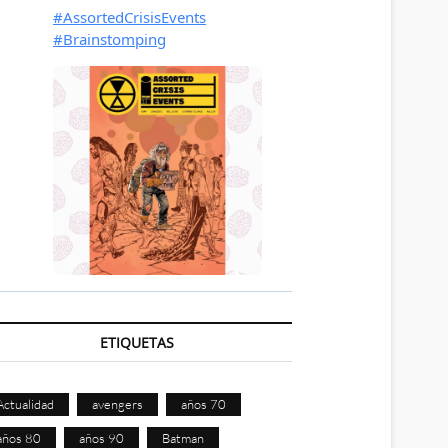
ETIQUETAS
Actualidad
avengers
años 70
años 80
años 90
Batman