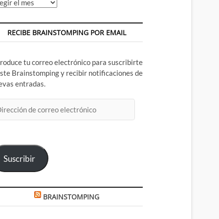
chivos
RECIBE BRAINSTOMPING POR EMAIL
troduce tu correo electrónico para suscribirte
este Brainstomping y recibir notificaciones de
evas entradas.
rección
rreo
ectrónico
Suscribir
BRAINSTOMPING