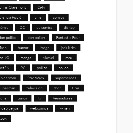
Chris Claremont
Ci-Fi
Ciencia Ficción
cine
comics
cómic
DC
dc comics
disney
don pollito
don pollon
Fantastic Four
flash
humor
image
jack kirby
los 90
manga
Marvel
mcu
netflix
PC
pollito
pollon
spiderman
Star Wars
superhéroes
superman
televisión
thor
tiras
tuna
tunos
tv
Vengadores
videojuegos
webcomics
x-men
xbox