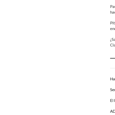
Pa
ha
Pi
en
¿S
Cl
Ha
Se
El
AD