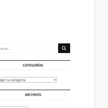
n
ú
Buscar
…
CATEGORÍAS
tegorías
ARCHIVOS