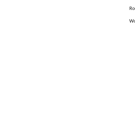
Ro
Wo