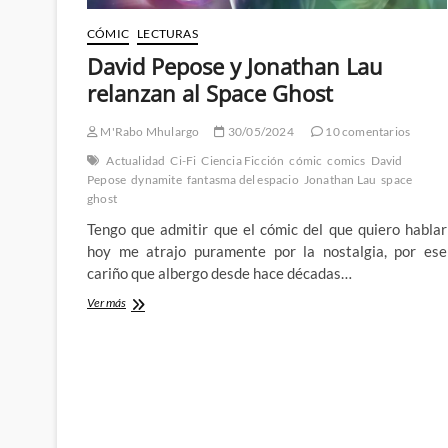
CÓMIC
LECTURAS
David Pepose y Jonathan Lau
relanzan al Space Ghost
M'Rabo Mhulargo
30/05/2024
10 comentarios
Actualidad
Ci-Fi
Ciencia Ficción
cómic
comics
David
Pepose
dynamite
fantasma del espacio
Jonathan Lau
space
ghost
Tengo que admitir que el cómic del que quiero hablar
hoy me atrajo puramente por la nostalgia, por ese
cariño que albergo desde hace décadas…
David
Ver más
Pepose
y
Jonathan
Lau
relanzan
al
Space
Ghost