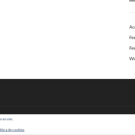
Ac
Fe
Fe
Wo
s su uso.
 Todos los derechos reservados
lítica de cookies