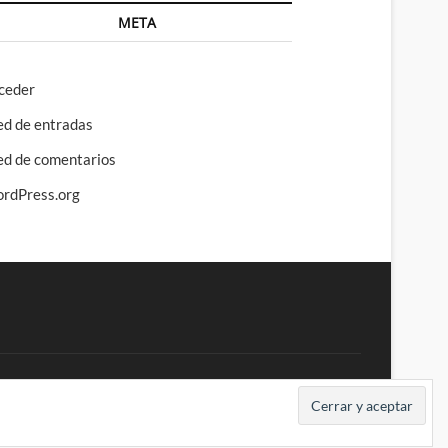
META
ceder
ed de entradas
ed de comentarios
rdPress.org