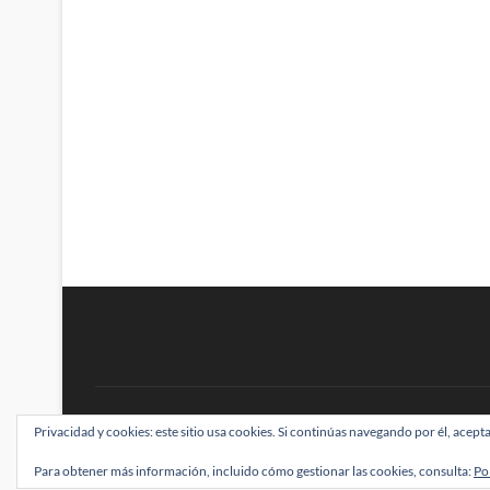
BRAINSTOMPING
Privacidad y cookies: este sitio usa cookies. Si continúas navegando por él, acepta
| Diseñado por:
Theme Freesia
|
WordPress
| ©
Para obtener más información, incluido cómo gestionar las cookies, consulta:
Po