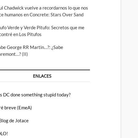
ul Chadwick vuelve a recordarnos lo que nos
ce humanos en Concrete: Stars Over Sand
tufo Verde y Verde Pitufo: Secretos que me
contré en Los Pitufos
abe George RR Martin…?: ¿Sabe
aremont…? (II)
ENLACES
s DC done something stupid today?
ré breve (EmeA)
 Blog de Jotace
LO!