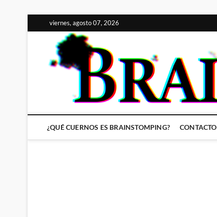
Saltar
viernes, agosto 07, 2026
al
contenido
¿QUÉ CUERNOS ES BRAINSTOMPING?
CONTACTO