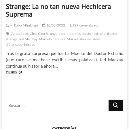
Strange: La no tan nueva Hechicera
Suprema
M'Rabo Mhulargo
10/03/2022
29 comentarios
Actualidad
Clea
Clea Strange
cómic
comics
doctor extraño
doctor
strange
Jed MacKay
Marcelo Ferreira
Marvel
stan lee
steve
ditko
superhéroes
Tras la grata sorpresa que fue La Muerte del Doctor Extraño
(que raro se me hace escribir esas palabras) Jed Mackay
continua su historia ahora…
Strange:
Ver más
La
no
tan
nueva
Hechicera
Buscar
Suprema
…
CATEGORÍAS