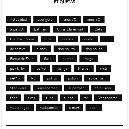
ETIQUETAS
Actualidad
avengers
años 70
años 80
años 90
Batman
Chris Claremont
Ci-Fi
Ciencia Ficción
cine
comics
cómic
DC
dc comics
disney
don pollito
don pollon
Fantastic Four
flash
humor
image
jack kirby
los 90
manga
Marvel
mcu
netflix
PC
pollito
pollon
spiderman
Star Wars
superhéroes
superman
televisión
thor
tiras
tuna
tunos
tv
Vengadores
videojuegos
webcomics
x-men
xbox