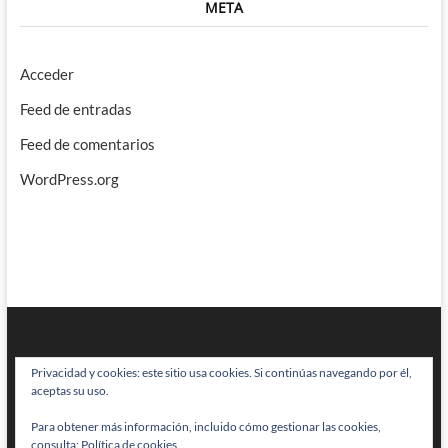
META
Acceder
Feed de entradas
Feed de comentarios
WordPress.org
Privacidad y cookies: este sitio usa cookies. Si continúas navegando por él,
aceptas su uso.
Para obtener más información, incluido cómo gestionar las cookies,
BRAINSTOMPING
| Diseñado por:
Theme Freesia
|
WordPress
| © Todos
consulta:
Política de cookies