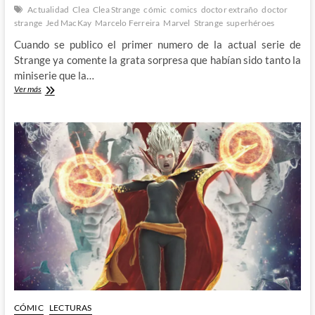
Actualidad
Clea
Clea Strange
cómic
comics
doctor extraño
doctor
strange
Jed MacKay
Marcelo Ferreira
Marvel
Strange
superhéroes
Cuando se publico el primer numero de la actual serie de
Strange ya comente la grata sorpresa que habían sido tanto la
miniserie que la…
Strange
Ver más
–
Cinco
numeros
después
Jed
Mackay
y
Marcelo
Ferreira
nos
siguen
sorprendiendo
CÓMIC
LECTURAS