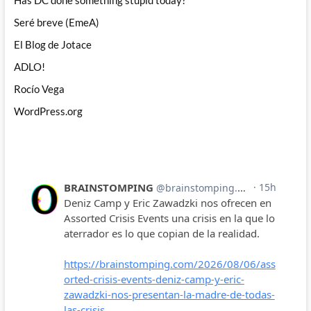
Has DC done something stupid today?
Seré breve (EmeA)
El Blog de Jotace
ADLO!
Rocío Vega
WordPress.org