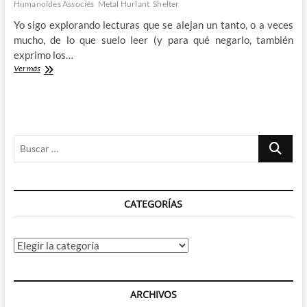
Humanoïdes Associés
Metal Hurlant
Shelter
Yo sigo explorando lecturas que se alejan un tanto, o a veces
mucho, de lo que suelo leer (y para qué negarlo, también
exprimo los…
Descubriendo
Ver más
el
Shelter
de
Chantal
Montellier
Buscar
…
CATEGORÍAS
Categorías
ARCHIVOS