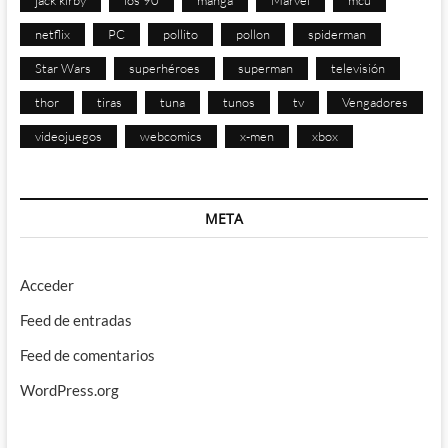
netflix
PC
pollito
pollon
spiderman
Star Wars
superhéroes
superman
televisión
thor
tiras
tuna
tunos
tv
Vengadores
videojuegos
webcomics
x-men
xbox
META
Acceder
Feed de entradas
Feed de comentarios
WordPress.org