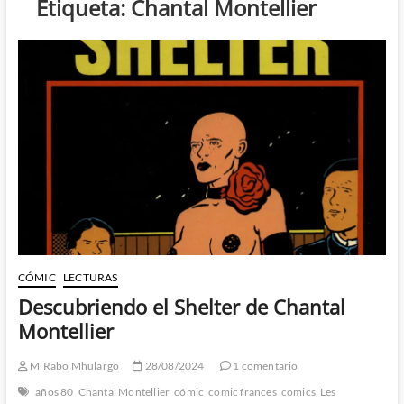
Etiqueta:
Chantal Montellier
CÓMIC
LECTURAS
Descubriendo el Shelter de Chantal
Montellier
M'Rabo Mhulargo
28/08/2024
1 comentario
años 80
Chantal Montellier
cómic
comic frances
comics
Les