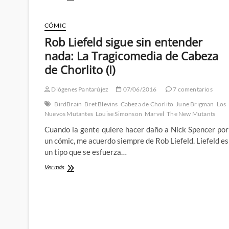
Marhuenda
a
Rob
CÓMIC
Liefeld:
Rob Liefeld sigue sin entender
La
Tragicomedia
nada: La Tragicomedia de Cabeza
de
de Chorlito (I)
Cabeza
de
Chorlito
Diógenes Pantarújez
07/06/2016
7 comentarios
(III)
BirdBrain
Bret Blevins
Cabeza de Chorlito
June Brigman
Los
Nuevos Mutantes
Louise Simonson
Marvel
The New Mutants
Cuando la gente quiere hacer daño a Nick Spencer por
un cómic, me acuerdo siempre de Rob Liefeld. Liefeld es
un tipo que se esfuerza…
Rob
Ver más
Liefeld
sigue
sin
entender
nada:
La