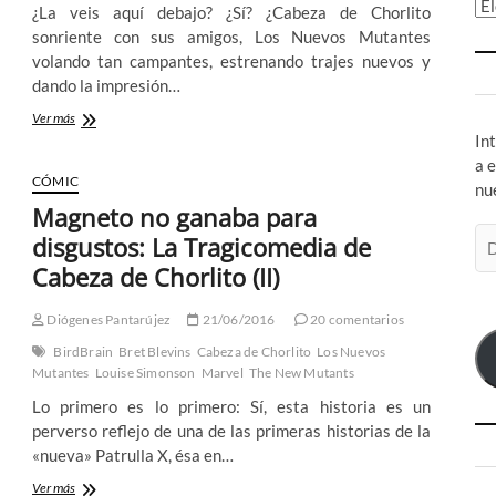
Ar
¿La veis aquí debajo? ¿Sí? ¿Cabeza de Chorlito
sonriente con sus amigos, Los Nuevos Mutantes
volando tan campantes, estrenando trajes nuevos y
dando la impresión…
Los
Ver más
niños
In
y
a 
la
CÓMIC
nu
muerte:
Magneto no ganaba para
La
Di
Tragicomedia
disgustos: La Tragicomedia de
de
de
Cabeza de Chorlito (II)
Cabeza
co
de
el
Chorlito
Diógenes Pantarújez
21/06/2016
20 comentarios
(IV)
BirdBrain
Bret Blevins
Cabeza de Chorlito
Los Nuevos
Mutantes
Louise Simonson
Marvel
The New Mutants
Lo primero es lo primero: Sí, esta historia es un
perverso reflejo de una de las primeras historias de la
«nueva» Patrulla X, ésa en…
Magneto
Ver más