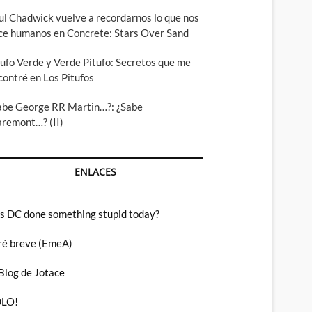
ul Chadwick vuelve a recordarnos lo que nos
ce humanos en Concrete: Stars Over Sand
tufo Verde y Verde Pitufo: Secretos que me
contré en Los Pitufos
abe George RR Martin…?: ¿Sabe
aremont…? (II)
ENLACES
s DC done something stupid today?
ré breve (EmeA)
 Blog de Jotace
LO!