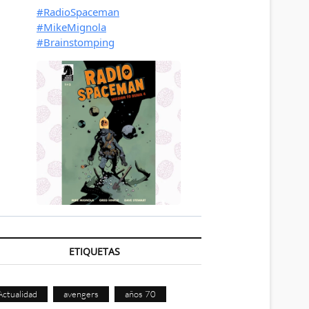
ETIQUETAS
Actualidad
avengers
años 70