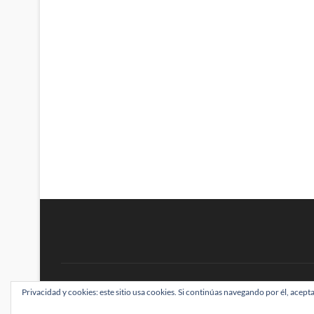
BRAINSTOMPING
Privacidad y cookies: este sitio usa cookies. Si continúas navegando por él, acepta
| Diseñado por:
Theme Freesia
|
WordPress
| ©