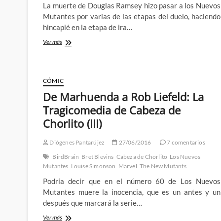
La muerte de Douglas Ramsey hizo pasar a los Nuevos
Mutantes por varias de las etapas del duelo, haciendo
hincapié en la etapa de ira…
Ante
Ver más
Rob
Liefeld,
todos
somos
CÓMIC
Rahne
De Marhuenda a Rob Liefeld: La
Sinclair:
La
Tragicomedia de Cabeza de
Tragicomedia
Chorlito (III)
de
Cabeza
de
Diógenes Pantarújez
27/06/2016
7 comentarios
Chorlito
BirdBrain
(V)
Bret Blevins
Cabeza de Chorlito
Los Nuevos
Mutantes
Louise Simonson
Marvel
The New Mutants
Podría decir que en el número 60 de Los Nuevos
Mutantes muere la inocencia, que es un antes y un
después que marcará la serie…
De
Ver más