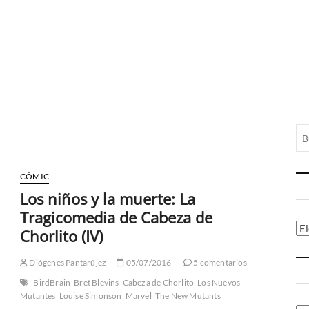
CÓMIC
Los niños y la muerte: La
Tragicomedia de Cabeza de
Ca
Chorlito (IV)
Diógenes Pantarújez
05/07/2016
5 comentarios
BirdBrain
Bret Blevins
Cabeza de Chorlito
Los Nuevos
Mutantes
Louise Simonson
Marvel
The New Mutants