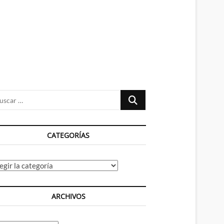
n
ú
Buscar
…
CATEGORÍAS
tegorías
ARCHIVOS