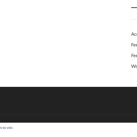
Ac
Fe
Fe
Wo
s su uso.
 Todos los derechos reservados