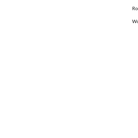
Ro
Wo