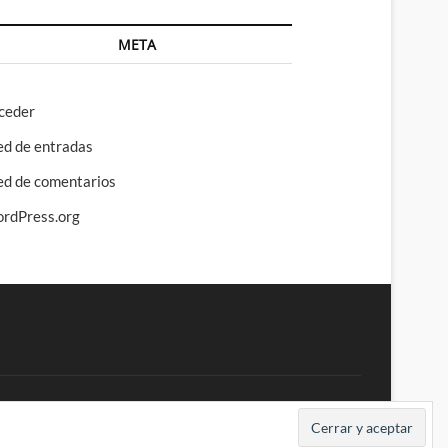
META
ceder
ed de entradas
ed de comentarios
rdPress.org