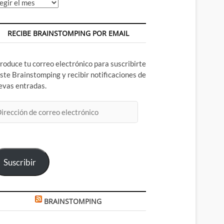
chivos
RECIBE BRAINSTOMPING POR EMAIL
troduce tu correo electrónico para suscribirte
este Brainstomping y recibir notificaciones de
evas entradas.
rección
rreo
ectrónico
Suscribir
BRAINSTOMPING