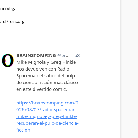
cío Vega
rdPress.org