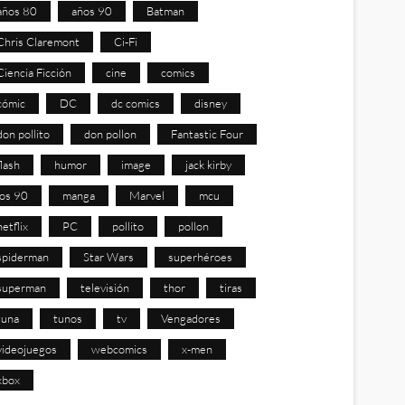
años 80
años 90
Batman
Chris Claremont
Ci-Fi
Ciencia Ficción
cine
comics
cómic
DC
dc comics
disney
don pollito
don pollon
Fantastic Four
flash
humor
image
jack kirby
los 90
manga
Marvel
mcu
netflix
PC
pollito
pollon
spiderman
Star Wars
superhéroes
superman
televisión
thor
tiras
tuna
tunos
tv
Vengadores
videojuegos
webcomics
x-men
xbox