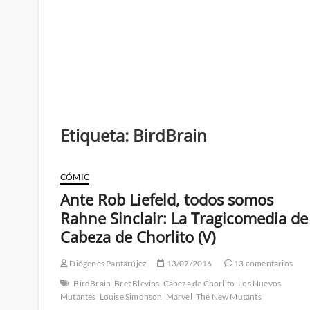
Etiqueta:
BirdBrain
CÓMIC
Ante Rob Liefeld, todos somos
Rahne Sinclair: La Tragicomedia de
Cabeza de Chorlito (V)
Diógenes Pantarújez
13/07/2016
13 comentarios
BirdBrain
Bret Blevins
Cabeza de Chorlito
Los Nuevos
Mutantes
Louise Simonson
Marvel
The New Mutants