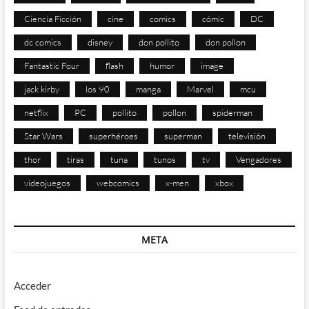
Ciencia Ficción
cine
comics
cómic
DC
dc comics
disney
don pollito
don pollon
Fantastic Four
flash
humor
image
jack kirby
los 90
manga
Marvel
mcu
netflix
PC
pollito
pollon
spiderman
Star Wars
superhéroes
superman
televisión
thor
tiras
tuna
tunos
tv
Vengadores
videojuegos
webcomics
x-men
xbox
META
Acceder