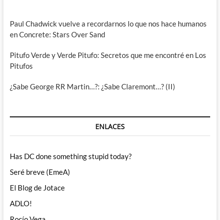
Paul Chadwick vuelve a recordarnos lo que nos hace humanos
en Concrete: Stars Over Sand
Pitufo Verde y Verde Pitufo: Secretos que me encontré en Los
Pitufos
¿Sabe George RR Martin…?: ¿Sabe Claremont…? (II)
ENLACES
Has DC done something stupid today?
Seré breve (EmeA)
El Blog de Jotace
ADLO!
Rocío Vega