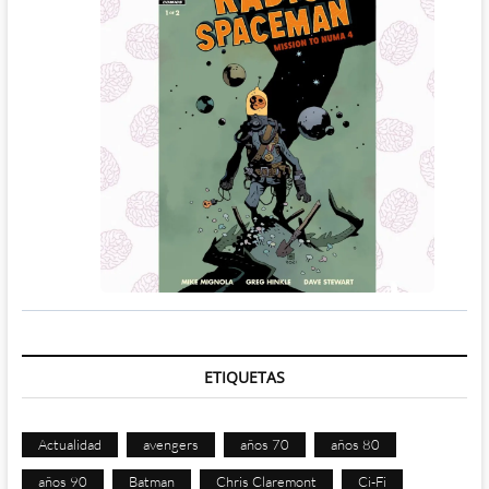
ETIQUETAS
Actualidad
avengers
años 70
años 80
años 90
Batman
Chris Claremont
Ci-Fi