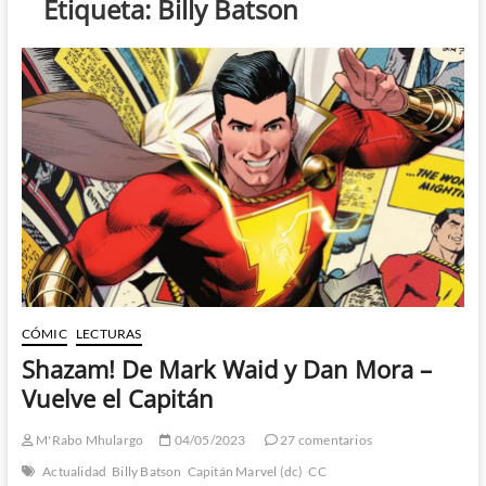
Etiqueta:
Billy Batson
CÓMIC
LECTURAS
Shazam! De Mark Waid y Dan Mora –
Vuelve el Capitán
M'Rabo Mhulargo
04/05/2023
27 comentarios
Actualidad
Billy Batson
Capitán Marvel (dc)
CC