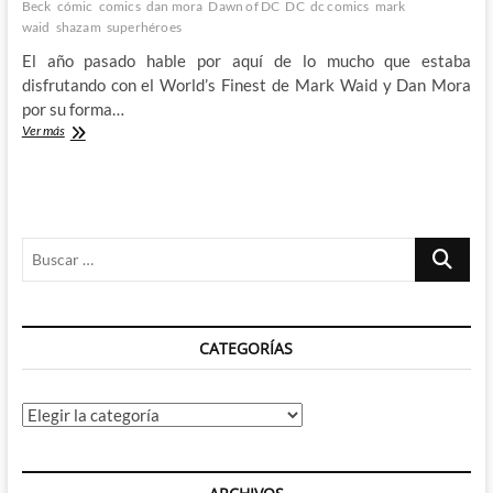
Beck
cómic
comics
dan mora
Dawn of DC
DC
dc comics
mark
waid
shazam
superhéroes
El año pasado hable por aquí de lo mucho que estaba
disfrutando con el World’s Finest de Mark Waid y Dan Mora
por su forma…
Shazam!
Ver más
De
Mark
Waid
y
Dan
Buscar
Mora
–
…
Vuelve
el
Capitán
CATEGORÍAS
Categorías