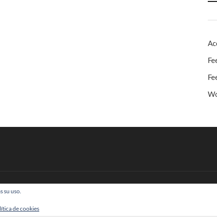
Ac
Fe
Fe
Wo
s su uso.
 Todos los derechos reservados
lítica de cookies