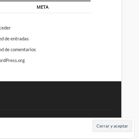
META
ceder
ed de entradas
ed de comentarios
rdPress.org