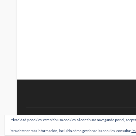
BRAINSTOMPING
Privacidad y cookies: este sitio usa cookies. Si continúas navegando por él, acepta
| Diseñado por:
Theme Freesia
|
WordPress
| ©
Para obtener más información, incluido cómo gestionar las cookies, consulta:
Po