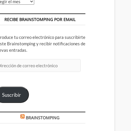
chivos
RECIBE BRAINSTOMPING POR EMAIL
troduce tu correo electrónico para suscribirte
este Brainstomping y recibir notificaciones de
evas entradas.
rección
rreo
ectrónico
Suscribir
BRAINSTOMPING