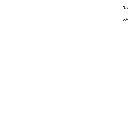
Ro
Wo