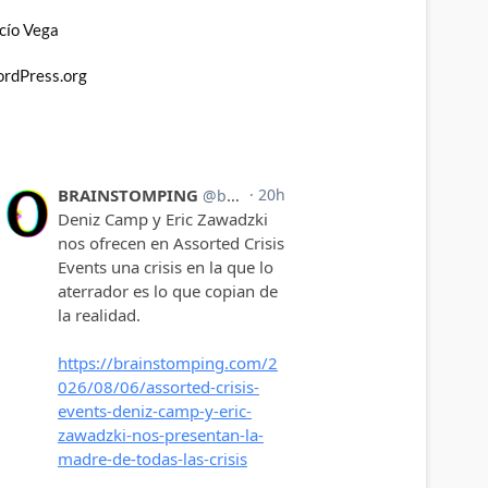
cío Vega
rdPress.org