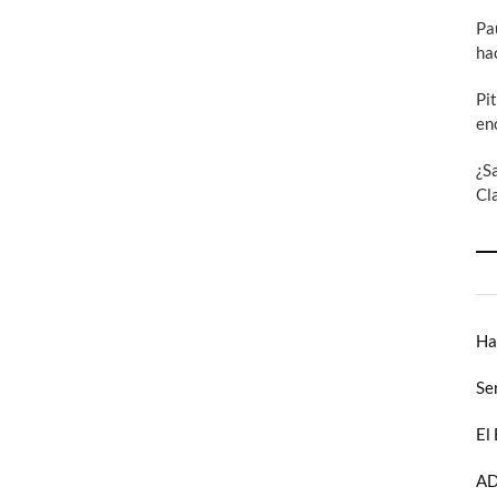
Pa
ha
Pi
en
¿S
Cl
Ha
Se
El
AD