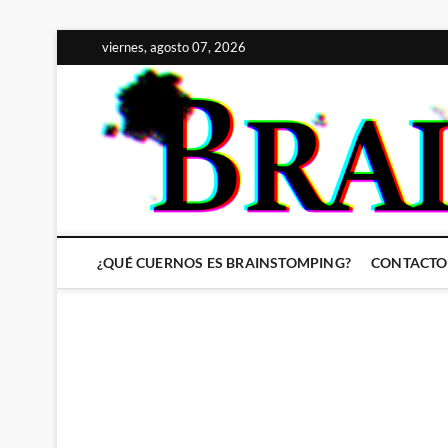
Saltar
viernes, agosto 07, 2026
al
contenido
¿QUÉ CUERNOS ES BRAINSTOMPING?
CONTACTO