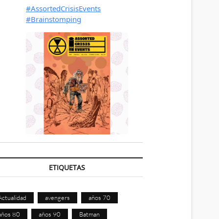
ETIQUETAS
Actualidad
avengers
años 70
años 80
años 90
Batman