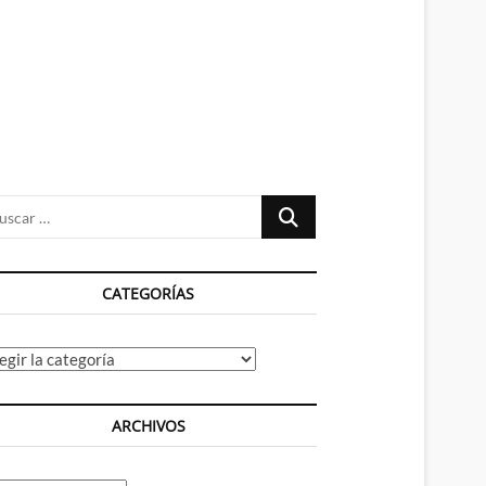
n
ú
Buscar
…
CATEGORÍAS
tegorías
ARCHIVOS