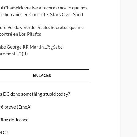
ul Chadwick vuelve a recordarnos lo que nos
ce humanos en Concrete: Stars Over Sand
tufo Verde y Verde Pitufo: Secretos que me
contré en Los Pitufos
abe George RR Martin…?: ¿Sabe
aremont…? (II)
ENLACES
s DC done something stupid today?
ré breve (EmeA)
 Blog de Jotace
LO!