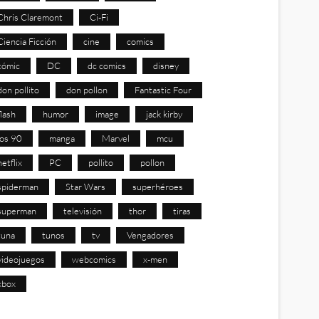
Chris Claremont
Ci-Fi
Ciencia Ficción
cine
comics
cómic
DC
dc comics
disney
don pollito
don pollon
Fantastic Four
flash
humor
image
jack kirby
los 90
manga
Marvel
mcu
netflix
PC
pollito
pollon
spiderman
Star Wars
superhéroes
superman
televisión
thor
tiras
tuna
tunos
tv
Vengadores
videojuegos
webcomics
x-men
xbox