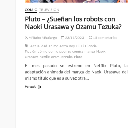
CÓMIC
TELEVISIÓN
Pluto – ¿Sueñan los robots con
Naoki Urasawa y Ozamu Tezuka?
M'Rabo Mhulargo
23/11/2023
15 comentarios
Actualidad
anime
Astro Boy
Ci-Fi
Ciencia
Ficción
cómic
comic japones
comics
manga
Naoiki
Urasawa
netflix
ozamu tezuka
Pluto
El mes pasado se estreno en Netflix Pluto, la
adaptación animada del manga de Naoki Urasawa del
mismo titulo que es a su vez otra…
Pluto
Ver más
–
¿Sueñan
los
robots
con
Naoki
Urasawa
y