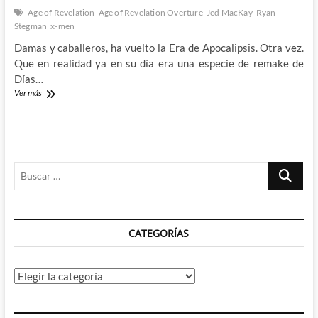
Age of Revelation
Age of Revelation Overture
Jed MacKay
Ryan
Stegman
x-men
Damas y caballeros, ha vuelto la Era de Apocalipsis. Otra vez.
Que en realidad ya en su día era una especie de remake de
Días…
X-
Ver más
Men
Age
of
Revelation
Overture:
Buscar
La
era
…
de
pequelipsis
CATEGORÍAS
Categorías