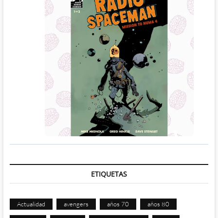
ETIQUETAS
Actualidad
avengers
años 70
años 80