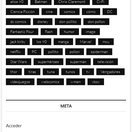
años 90
Batman
Chris Claremont
Ci-Fi
Ciencia Ficción
cine
comics
cómic
DC
dc comics
disney
don pollito
don pollon
Fantastic Four
flash
humor
image
jack kirby
los 90
manga
Marvel
mcu
netflix
PC
pollito
pollon
spiderman
Star Wars
superhéroes
superman
televisión
thor
tiras
tuna
tunos
tv
Vengadores
videojuegos
webcomics
x-men
xbox
META
Acceder