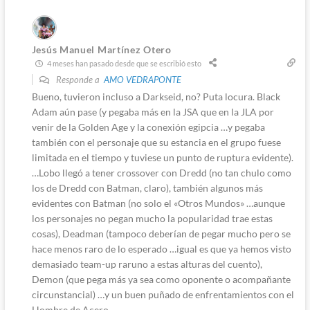
Jesús Manuel Martínez Otero
4 meses han pasado desde que se escribió esto
Responde a
AMO VEDRAPONTE
Bueno, tuvieron incluso a Darkseid, no? Puta locura. Black
Adam aún pase (y pegaba más en la JSA que en la JLA por
venir de la Golden Age y la conexión egipcia …y pegaba
también con el personaje que su estancia en el grupo fuese
limitada en el tiempo y tuviese un punto de ruptura evidente).
…Lobo llegó a tener crossover con Dredd (no tan chulo como
los de Dredd con Batman, claro), también algunos más
evidentes con Batman (no solo el «Otros Mundos» …aunque
los personajes no pegan mucho la popularidad trae estas
cosas), Deadman (tampoco deberían de pegar mucho pero se
hace menos raro de lo esperado …igual es que ya hemos visto
demasiado team-up raruno a estas alturas del cuento),
Demon (que pega más ya sea como oponente o acompañante
circunstancial) …y un buen puñado de enfrentamientos con el
Hombre de Acero.