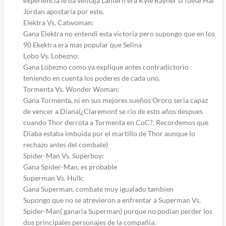
experiencia le da ventaja Lantern era Kyle Rayner si fuese Hal
Jordan apostaria por este.
Elektra Vs. Catwoman:
Gana Elektra no entendi esta victoria pero supongo que en los
90 Ekektra era mas popular que Selina
Lobo Vs. Lobezno:
Gana Lobezno como ya explique antes contradictorio
teniendo en cuenta los poderes de cada uno.
Tormenta Vs. Wonder Woman:
Gana Tormenta, ni en sus mejores sueños Ororo seria capaz
de vencer a Diana(¿Claremont se rio de esto años despues
cuando Thor derrota a Tormenta en CoC?. Recordemos que
Diaba estaba imbuida por el martillo de Thor aunque lo
rechazo antes del combate)
Spider-Man Vs. Superboy:
Gana Spider-Man, es probable
Superman Vs. Hulk:
Gana Superman, combate muy igualado tambien
Supongo que no se atrevieron a enfrentar a Superman Vs.
Spider-Man( ganaria Superman) porque no podian perder los
dos principales personajes de la compañia.