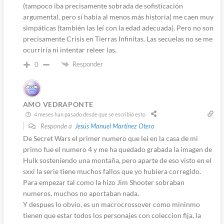
(tampoco iba precisamente sobrada de sofisticación
argumental, pero sí había al menos más historia) me caen muy
simpáticas (también las leí con la edad adecuada). Pero no son
precisamente Crisis en Tierras Infinitas. Las secuelas no se me
ocurriría ni intentar releer las.
Responder
0
AMO VEDRAPONTE
4 meses han pasado desde que se escribió esto
Responde a
Jesús Manuel Martínez Otero
De Secret Wars el primer numero que lei en la casa de mi
primo fue el numero 4 y me ha quedado grabada la imagen de
Hulk sosteniendo una montaña, pero aparte de eso visto en el
sxxi la serie tiene muchos fallos que yo hubiera corregido.
Para empezar tal como la hizo Jim Shooter sobraban
numeros, muchos no aportaban nada.
Y despues lo obvio, es un macrocrossover como mininmo
tienen que estar todos los personajes con coleccion fija, la