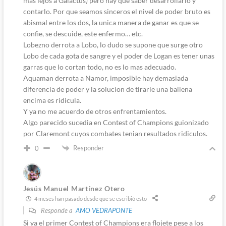
mas lejos a Galactus) pero hay que saber desarrollarlo y
contarlo. Por que seamos sinceros el nivel de poder bruto es
abismal entre los dos, la unica manera de ganar es que se
confie, se descuide, este enfermo… etc.
Lobezno derrota a Lobo, lo dudo se supone que surge otro
Lobo de cada gota de sangre y el poder de Logan es tener unas
garras que lo cortan todo, no es lo mas adecuado.
Aquaman derrota a Namor, imposible hay demasiada
diferencia de poder y la solucion de tirarle una ballena
encima es ridicula.
Y ya no me acuerdo de otros enfrentamientos.
Algo parecido sucedia en Contest of Champions guionizado
por Claremont cuyos combates tenian resultados ridiculos.
Responder
0
Jesús Manuel Martínez Otero
4 meses han pasado desde que se escribió esto
Responde a
AMO VEDRAPONTE
Si ya el primer Contest of Champions era flojete pese a los