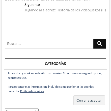
de
Entrada
Siguiente
entradas
siguiente:
Jugando al ajedrez: Historia de los videojuegos (II)
Buscar
…
CATEGORÍAS
Privacidad y cookies: este sitio usa cookies. Si continúas navegando por él,
aceptas su uso.
Categorías
Para obtener más información, incluido cómo gestionar las cookies,
consulta:
Política de cookies
ARCHIVOS
Archivos