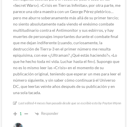
«Secret Wars»). «Crisis en Tierras Infinitas», por otra parte, me
parece una obra maestra con un George Pérez pletórico…
pero me aburre soberanamente más allá de su primer tercio;
no siento absolutamente nada viendo el enésimo combate
multitudinario contra el Antimonitor y sus esbirros, y hay
muertes de personajes importantes durante el combate final
que me dejan indiferente (cuando, curiosamente, la
destrucción de Tierra-3 en el primer número me resulta
epiquísima, con ese «¿Ultraman? ¿Qué estás haciendo?», «Lo
que he hecho toda mi vida. Luchar hasta el fin»). Supongo que
no es lo mismo leer las «Crisis» en el momento de su
publicación original, teniendo que esperar un mes para leer el
número siguiente, y sin saber cómo continuará el Universo
DC, que leerlas veinte años después de su publicación y en
una sola tacada.
Last edited 4 meses han pasado desde que se escribió esto by Payton Wynn
Responder
1