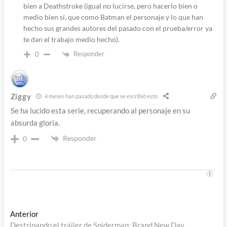
bien a Deathstroke (igual no lucirse, pero hacerlo bien o
medio bien sí, que como Batman el personaje y lo que han
hecho sus grandes autores del pasado con el prueba/error ya
te dan el trabajo medio hecho).
Responder
0
Ziggy
4 meses han pasado desde que se escribió esto
Se ha lucido esta serie, recuperando al personaje en su
absurda gloria.
Responder
0
Navegación
Entrada
Anterior
anterior:
Destripando el tráiler de Spiderman: Brand New Day