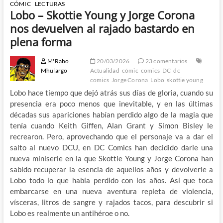
CÓMIC
LECTURAS
Lobo – Skottie Young y Jorge Corona
nos devuelven al rajado bastardo en
plena forma
M'Rabo
20/03/2026
23 comentarios
Mhulargo
Actualidad
cómic
comics
DC
dc
comics
Jorge Corona
Lobo
skottie young
Lobo hace tiempo que dejó atrás sus días de gloria, cuando su
presencia era poco menos que inevitable, y en las últimas
décadas sus apariciones habían perdido algo de la magia que
tenía cuando Keith Giffen, Alan Grant y Simon Bisley le
recrearon. Pero, aprovechando que el personaje va a dar el
salto al nuevo DCU, en DC Comics han decidido darle una
nueva miniserie en la que Skottie Young y Jorge Corona han
sabido recuperar la esencia de aquellos años y devolverle a
Lobo todo lo que había perdido con los años. Así que toca
embarcarse en una nueva aventura repleta de violencia,
vísceras, litros de sangre y rajados tacos, para descubrir si
Lobo es realmente un antihéroe o no.