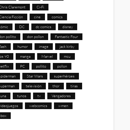
Chris Claremont
Ci-Fi
Ciencia Ficción
cine
comics
cómic
DC
dc comics
disney
don pollito
don pollon
Fantastic Four
flash
humor
image
jack kirby
los 90
manga
Marvel
mcu
netflix
PC
pollito
pollon
spiderman
Star Wars
superhéroes
superman
televisión
thor
tiras
tuna
tunos
tv
Vengadores
videojuegos
webcomics
x-men
xbox