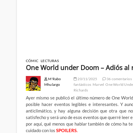
CÓMIC
LECTURAS
One World under Doom – Adiós al r
M'Rabo
20/11/2025
36 comentarios
Mhulargo
fantásticos
Marvel
One World Und
Richards
Ayer mismo se publicó el último número de One World
posible hacer eventos legibles e interesantes. Y au
anticlimático, y hay alguna decisión que otra que 
satisfecho y será uno de esos eventos que querré leer e
por aquí, qué menos que hablar también de cómo ha ter
cuidado con los
SPOILERS.