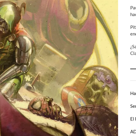
Pa
ha
Pi
en
¿S
Cl
Ha
Se
El
AD