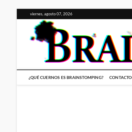
Saltar
viernes, agosto 07, 2026
al
contenido
¿QUÉ CUERNOS ES BRAINSTOMPING?
CONTACTO