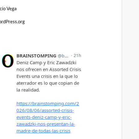
cío Vega
rdPress.org