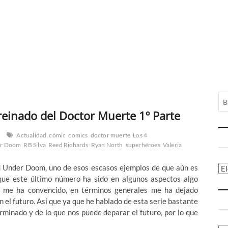
einado del Doctor Muerte 1º Parte
Actualidad
cómic
comics
doctor muerte
Los 4
er Doom
RB Silva
Reed Richards
Ryan North
superhéroes
Valeria
 Under Doom, uno de esos escasos ejemplos de que aún es
Ca
nque este último número ha sido en algunos aspectos algo
no me ha convencido, en términos generales me ha dejado
n el futuro. Así que ya que he hablado de esta serie bastante
minado y de lo que nos puede deparar el futuro, por lo que