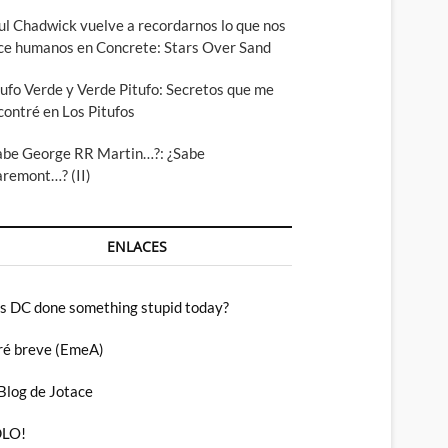
ul Chadwick vuelve a recordarnos lo que nos
ce humanos en Concrete: Stars Over Sand
tufo Verde y Verde Pitufo: Secretos que me
contré en Los Pitufos
abe George RR Martin…?: ¿Sabe
aremont…? (II)
ENLACES
s DC done something stupid today?
ré breve (EmeA)
 Blog de Jotace
LO!