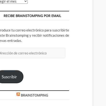
chivos
RECIBE BRAINSTOMPING POR EMAIL
troduce tu correo electrónico para suscribirte
este Brainstomping y recibir notificaciones de
evas entradas.
rección
rreo
ectrónico
Suscribir
BRAINSTOMPING