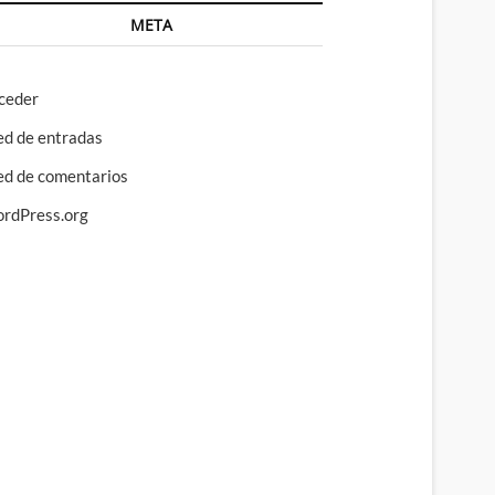
META
ceder
ed de entradas
ed de comentarios
rdPress.org