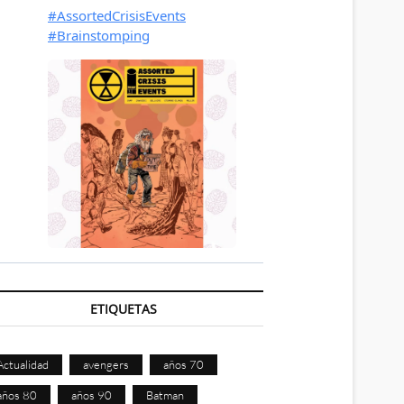
ETIQUETAS
Actualidad
avengers
años 70
años 80
años 90
Batman