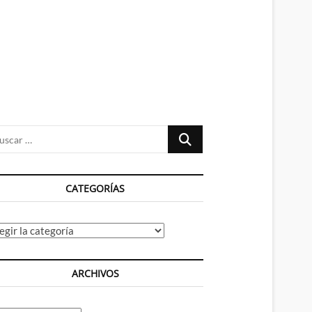
n
ú
Buscar
…
CATEGORÍAS
tegorías
ARCHIVOS