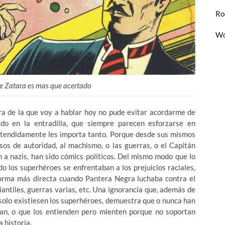
Ro
Wo
de Zatara es mas que acertado
ra de la que voy a hablar hoy no pude evitar acordarme de
o en la entradilla, que siempre parecen esforzarse en
etendidamente les importa tanto. Porque desde sus mismos
os de autoridad, al machismo, o las guerras, o el Capitán
a nazis, han sido cómics políticos. Del mismo modo que lo
o los superhéroes se enfrentaban a los prejuicios raciales,
 forma más directa cuando Pantera Negra luchaba contra el
iantiles, guerras varias, etc. Una ignorancia que, además de
 solo existiesen los superhéroes, demuestra que o nunca han
an, o que los entienden pero mienten porque no soportan
 historia.