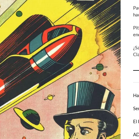
Pa
ha
Pi
en
¿S
Cl
Ha
Se
El
AD