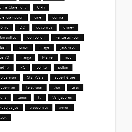
Chris Claremont
Ci-Fi
Ciencia Ficción
cine
comics
cómic
DC
dc comics
disney
don pollito
don pollon
Fantastic Four
flash
humor
image
jack kirby
los 90
manga
Marvel
mcu
netflix
PC
pollito
pollon
spiderman
Star Wars
superhéroes
superman
televisión
thor
tiras
tuna
tunos
tv
Vengadores
videojuegos
webcomics
x-men
xbox