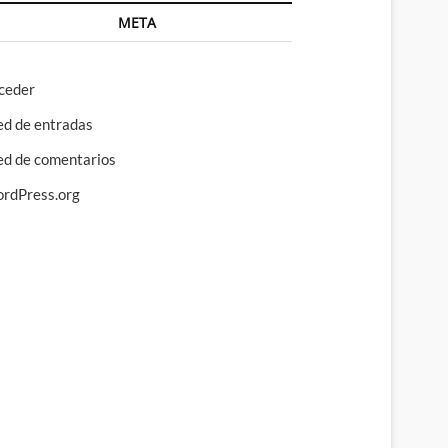
META
ceder
ed de entradas
ed de comentarios
rdPress.org