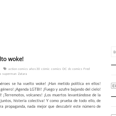
lto woke!
action comics
años 30
cómic
comics
DC
dc comics
Fred
s
superman
Zatara
rhéroes se ha vuelto woke! ¡Han metido política en ellos!
Ca
e género! ¡Agenda LGTBI! ¡Fuego y azufre bajando del cielo!
d! ¡Terremotos, volcanes! ¡Los muertos levantándose de la
juntos, histeria colectiva! Y como prueba de todo ello, de
ra propaganda, nada mejor que descubrir este número de