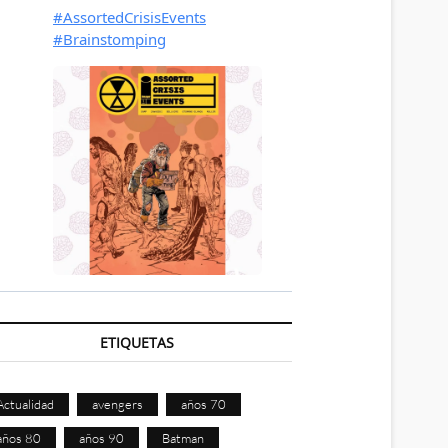
ETIQUETAS
Actualidad
avengers
años 70
años 80
años 90
Batman