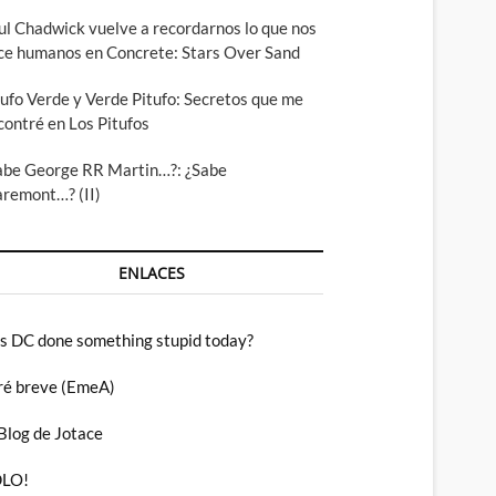
ul Chadwick vuelve a recordarnos lo que nos
ce humanos en Concrete: Stars Over Sand
tufo Verde y Verde Pitufo: Secretos que me
contré en Los Pitufos
abe George RR Martin…?: ¿Sabe
aremont…? (II)
ENLACES
s DC done something stupid today?
ré breve (EmeA)
 Blog de Jotace
LO!