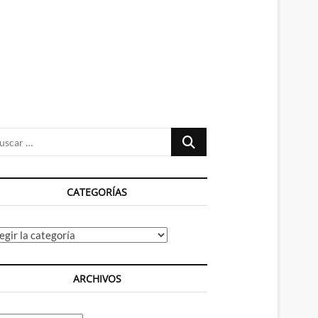
n
ú
Buscar
…
CATEGORÍAS
tegorías
ARCHIVOS