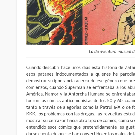
Lo de aventura inusual 
Cuando descubrí hace unos días esta historia de Zata
esos patanes indocumentados a quienes he parodiad
demostrar su ignorancia acerca de ese género que pr
comienzos, cuando Superman se enfrentaba a los abus
América, Namor y la Antorcha Humana se enfrentaban 
fueron los cómics anticomunistas de los 50 y 60, cuand
tanto a través de alegorías como la Patrulla-X o de
KKK, los problemas con las drogas, las revueltas estud
mostrar su cerrazón hacia otro tipo de cómics, como si
entendido esos cómics que pretendidamente les gust
darse cuenta de que se han convertido en los malos de la