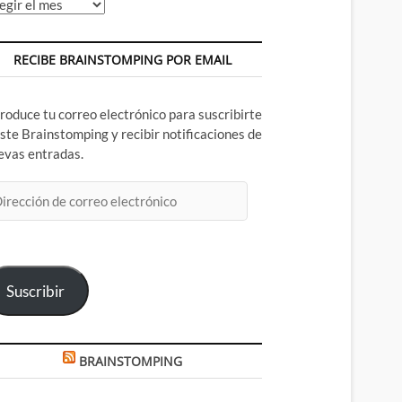
chivos
RECIBE BRAINSTOMPING POR EMAIL
troduce tu correo electrónico para suscribirte
este Brainstomping y recibir notificaciones de
evas entradas.
rección
rreo
ectrónico
Suscribir
BRAINSTOMPING