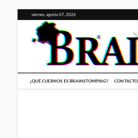
Saltar
viernes, agosto 07, 2026
al
contenido
¿QUÉ CUERNOS ES BRAINSTOMPING?
CONTACTO