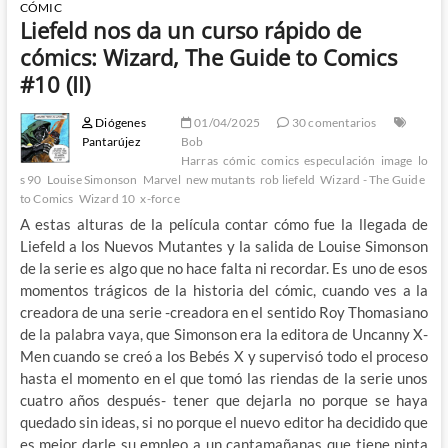
CÓMIC
Liefeld nos da un curso rápido de
cómics: Wizard, The Guide to Comics
#10 (II)
Diógenes
01/04/2025
30 comentarios
Pantarújez
Bob
Harras
cómic
comics
especulación
image
lo
s 90
Louise Simonson
Marvel
new mutants
rob liefeld
Wizard - The Guide
to Comics
Wizard 10
x-force
A estas alturas de la película contar cómo fue la llegada de
Liefeld a los Nuevos Mutantes y la salida de Louise Simonson
de la serie es algo que no hace falta ni recordar. Es uno de esos
momentos trágicos de la historia del cómic, cuando ves a la
creadora de una serie -creadora en el sentido Roy Thomasiano
de la palabra vaya, que Simonson era la editora de Uncanny X-
Men cuando se creó a los Bebés X y supervisó todo el proceso
hasta el momento en el que tomó las riendas de la serie unos
cuatro años después- tener que dejarla no porque se haya
quedado sin ideas, si no porque el nuevo editor ha decidido que
es mejor darle su empleo a un cantamañanas que tiene pinta