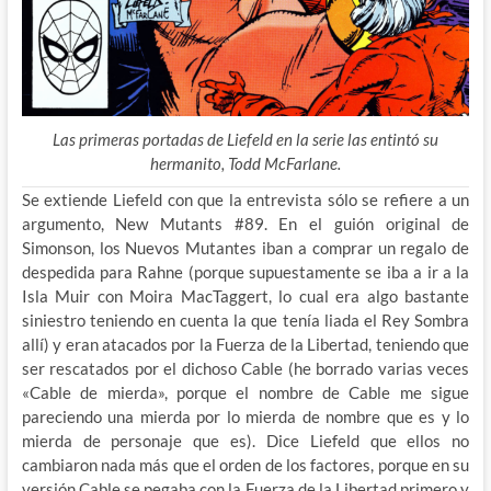
Las primeras portadas de Liefeld en la serie las entintó su
hermanito, Todd McFarlane.
Se extiende Liefeld con que la entrevista sólo se refiere a un
argumento, New Mutants #89. En el guión original de
Simonson, los Nuevos Mutantes iban a comprar un regalo de
despedida para Rahne (porque supuestamente se iba a ir a la
Isla Muir con Moira MacTaggert, lo cual era algo bastante
siniestro teniendo en cuenta la que tenía liada el Rey Sombra
allí) y eran atacados por la Fuerza de la Libertad, teniendo que
ser rescatados por el dichoso Cable (he borrado varias veces
«Cable de mierda», porque el nombre de Cable me sigue
pareciendo una mierda por lo mierda de nombre que es y lo
mierda de personaje que es). Dice Liefeld que ellos no
cambiaron nada más que el orden de los factores, porque en su
versión Cable se pegaba con la Fuerza de la Libertad primero y