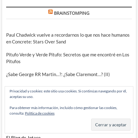
BRAINSTOMPING
Paul Chadwick vuelve a recordarnos lo que nos hace humanos
en Concrete: Stars Over Sand
Pitufo Verde y Verde Pitufo: Secretos que me encontré en Los
Pitufos
¿Sabe George RR Martin…?: ¿Sabe Claremont…? (II)
Privacidad y cookies: este sitio usa cookies. Si continúas navegando por él,
aceptas su uso.
ENLACES
Para obtener más información, incluido cómo gestionar las cookies,
consulta:
Política de cookies
Has DC done something stupid today?
Seré breve (EmeA)
El Blog de Jotace