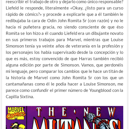
reescribir el trabajo de otro y dejarlo como único responsable?
Liefeld le responde, literalmente «Okay, ¿listo para un curso
rápido de cómics?» y procede a explicarle que a él también le
redibujaba la cara de Odín John Romita Sr (con razón) y no le
hacía ni puñetera gracia, no siendo consciente de que éso
Romita se lon hizo a él cuando Liefeld era un dibujante novato
en sus primeros trabajos para Marvel, mientras que Louise
Simonson tenía ya veinte años de veteranía en la profesión y
los personajes los había supervisado desde la concepción y lo
que es más, estoy convencido de que Harras también recibió
alguna edición por parte de Simonson. Vamos, que perdonéis
mi lenguaje, pero comparar los cambios que le hace un titán de
la historia de Marvel como John Romita Sr con los que un
cantamañanas como él le podía hacer a Louise Simonson, me
parece como confundir el primer número de Youngblood con la
Capilla Sixtina.