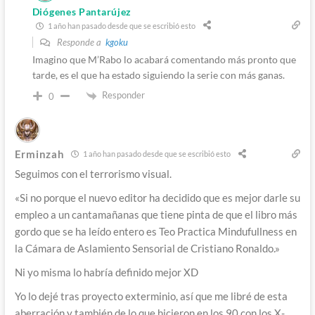
Diógenes Pantarújez
1 año han pasado desde que se escribió esto
Responde a
kgoku
Imagino que M’Rabo lo acabará comentando más pronto que
tarde, es el que ha estado siguiendo la serie con más ganas.
Responder
0
Erminzah
1 año han pasado desde que se escribió esto
Seguimos con el terrorismo visual.
«S
i no porque el nuevo editor ha decidido que es mejor darle su
empleo a un cantamañanas que tiene pinta de que el libro más
gordo que se ha leído entero es Teo Practica Mindufullness en
la Cámara de Aslamiento Sensorial de Cristiano Ronaldo.»
Ni yo misma lo habría definido mejor XD
Yo lo dejé tras proyecto exterminio, así que me libré de esta
aberración y también de lo que hicieron en los 90 con los X-