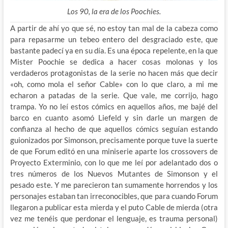
Los 90, la era de los Poochies.
A partir de ahí yo que sé, no estoy tan mal de la cabeza como
para repasarme un tebeo entero del desgraciado este, que
bastante padecí ya en su día. Es una época repelente, en la que
Mister Poochie se dedica a hacer cosas molonas y los
verdaderos protagonistas de la serie no hacen más que decir
«oh, como mola el señor Cable» con lo que claro, a mi me
echaron a patadas de la serie. Que vale, me corrijo, hago
trampa. Yo no leí estos cómics en aquellos años, me bajé del
barco en cuanto asomó Liefeld y sin darle un margen de
confianza al hecho de que aquellos cómics seguían estando
guionizados por Simonson, precisamente porque tuve la suerte
de que Forum editó en una miniserie aparte los crossovers de
Proyecto Exterminio, con lo que me leí por adelantado dos o
tres números de los Nuevos Mutantes de Simonson y el
pesado este. Y me parecieron tan sumamente horrendos y los
personajes estaban tan irreconocibles, que para cuando Forum
llegaron a publicar esta mierda y el puto Cable de mierda (otra
vez me tenéis que perdonar el lenguaje, es trauma personal)