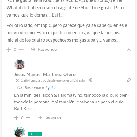
No me gusta nada Rob!, pero reconozco que su dibujo en el
What if de Lobezno siendo agente de Shield me gustó. Pero
vamos, que lo demás… Buff…
Por otro lado, off topic, pero parece que ya se sabe quién es el
nuevo Veneno. Espero que lo comentéis, ya que la premisa
inicial de los cuatro sospechosos me gustaba y… vamos…
Responder
0
Jesús Manuel Martínez Otero
1 año han pasado desde que se escribió esto
Responde a
kgoku
En la mini de Halcón & Paloma (y no, tampoco la dibujó bien)
todavía lo perdoné. Ahí también le salvaba un poco el culo
Karl Kesel.
Responder
0
Autor