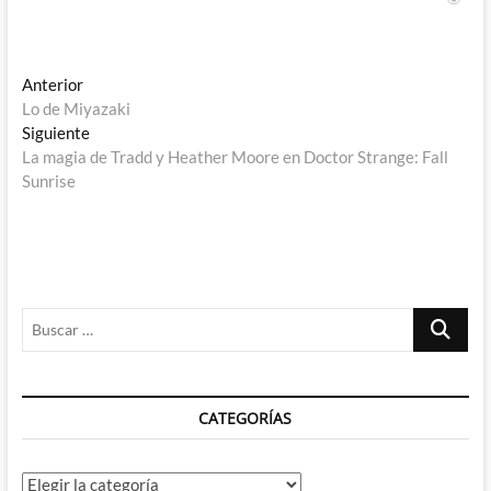
Navegación
Entrada
Anterior
anterior:
Lo de Miyazaki
de
Entrada
Siguiente
entradas
siguiente:
La magia de Tradd y Heather Moore en Doctor Strange: Fall
Sunrise
Buscar
…
CATEGORÍAS
Categorías