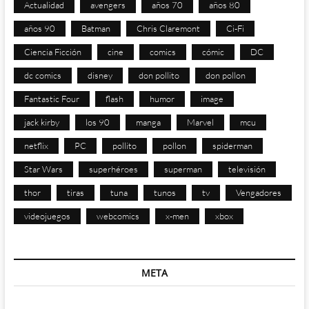
Actualidad
avengers
años 70
años 80
años 90
Batman
Chris Claremont
Ci-Fi
Ciencia Ficción
cine
comics
cómic
DC
dc comics
disney
don pollito
don pollon
Fantastic Four
flash
humor
image
jack kirby
los 90
manga
Marvel
mcu
netflix
PC
pollito
pollon
spiderman
Star Wars
superhéroes
superman
televisión
thor
tiras
tuna
tunos
tv
Vengadores
videojuegos
webcomics
x-men
xbox
META