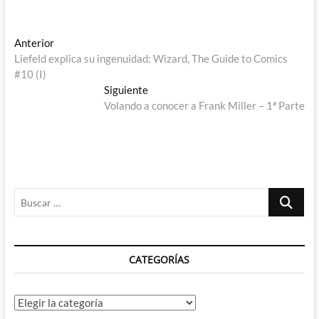
Navegación
Entrada
Anterior
anterior:
Liefeld explica su ingenuidad: Wizard, The Guide to Comics
de
#10 (I)
entradas
Entrada
Siguiente
siguiente:
Volando a conocer a Frank Miller – 1ª Parte
Buscar
…
CATEGORÍAS
Categorías