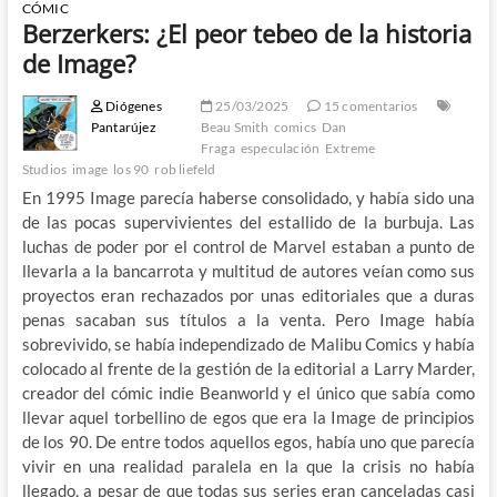
CÓMIC
Berzerkers: ¿El peor tebeo de la historia
de Image?
Diógenes
25/03/2025
15 comentarios
Pantarújez
Beau Smith
comics
Dan
Fraga
especulación
Extreme
Studios
image
los 90
rob liefeld
En 1995 Image parecía haberse consolidado, y había sido una
de las pocas supervivientes del estallido de la burbuja. Las
luchas de poder por el control de Marvel estaban a punto de
llevarla a la bancarrota y multitud de autores veían como sus
proyectos eran rechazados por unas editoriales que a duras
penas sacaban sus títulos a la venta. Pero Image había
sobrevivido, se había independizado de Malibu Comics y había
colocado al frente de la gestión de la editorial a Larry Marder,
creador del cómic indie Beanworld y el único que sabía como
llevar aquel torbellino de egos que era la Image de principios
de los 90. De entre todos aquellos egos, había uno que parecía
vivir en una realidad paralela en la que la crisis no había
llegado, a pesar de que todas sus series eran canceladas casi