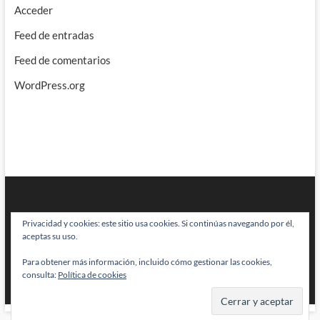
Acceder
Feed de entradas
Feed de comentarios
WordPress.org
Privacidad y cookies: este sitio usa cookies. Si continúas navegando por él,
aceptas su uso.
Para obtener más información, incluido cómo gestionar las cookies,
BRAINSTOMPING
| Diseñado por:
Theme Freesia
|
WordPress
| © Todos
consulta:
Política de cookies
los derechos reservados