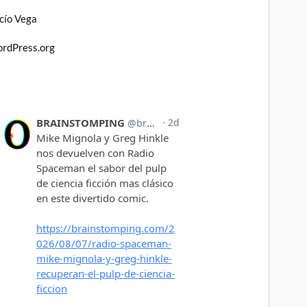
cío Vega
rdPress.org