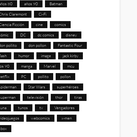
años 80
años 90
Batman
Chris Claremont
Ci-Fi
Ciencia Ficción
cine
comics
cómic
DC
dc comics
disney
don pollito
don pollon
Fantastic Four
flash
humor
image
jack kirby
los 90
manga
Marvel
mcu
netflix
PC
pollito
pollon
spiderman
Star Wars
superhéroes
superman
televisión
thor
tiras
tuna
tunos
tv
Vengadores
videojuegos
webcomics
x-men
xbox