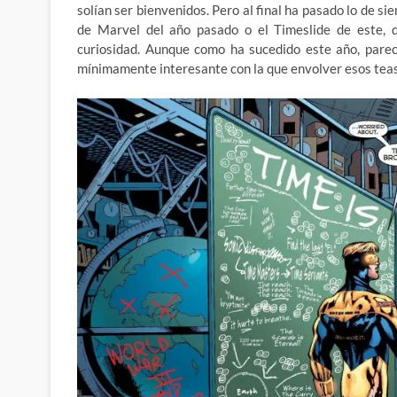
solían ser bienvenidos. Pero al final ha pasado lo de s
de Marvel del año pasado o el Timeslide de este, 
curiosidad. Aunque como ha sucedido este año, pare
mínimamente interesante con la que envolver esos teas