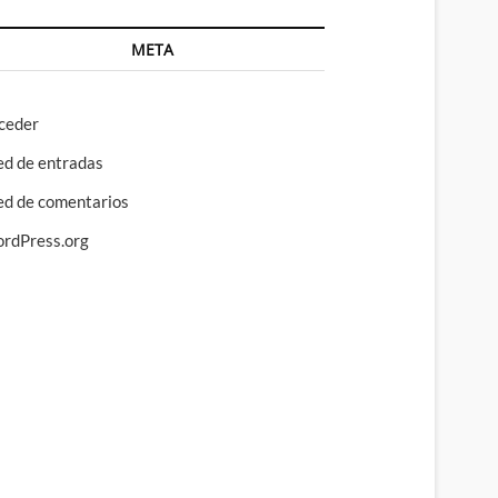
META
ceder
ed de entradas
ed de comentarios
rdPress.org