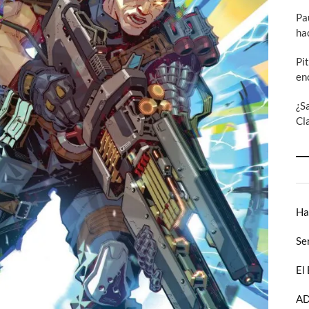
Pa
ha
Pi
en
¿S
Cl
Ha
Se
El
AD