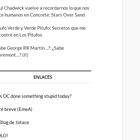
ul Chadwick vuelve a recordarnos lo que nos
ce humanos en Concrete: Stars Over Sand
tufo Verde y Verde Pitufo: Secretos que me
contré en Los Pitufos
abe George RR Martin…?: ¿Sabe
aremont…? (II)
ENLACES
s DC done something stupid today?
ré breve (EmeA)
 Blog de Jotace
LO!