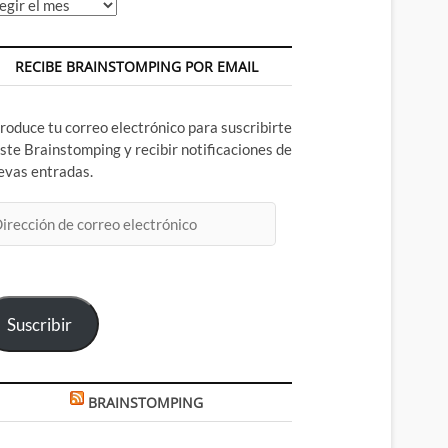
chivos
RECIBE BRAINSTOMPING POR EMAIL
troduce tu correo electrónico para suscribirte
este Brainstomping y recibir notificaciones de
evas entradas.
rección
rreo
ectrónico
Suscribir
BRAINSTOMPING