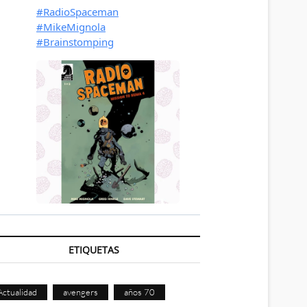
ETIQUETAS
Actualidad
avengers
años 70