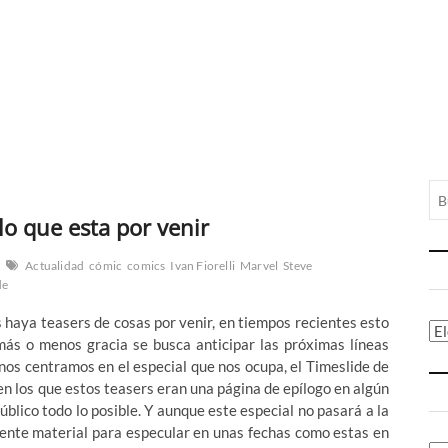
lo que esta por venir
Actualidad
cómic
comics
Ivan Fiorelli
Marvel
Steve
de
 haya teasers de cosas por venir, en tiempos recientes esto
Ca
más o menos gracia se busca anticipar las próximas líneas
 nos centramos en el especial que nos ocupa, el Timeslide de
en los que estos teasers eran una página de epílogo en algún
úblico todo lo posible. Y aunque este especial no pasará a la
iente material para especular en unas fechas como estas en