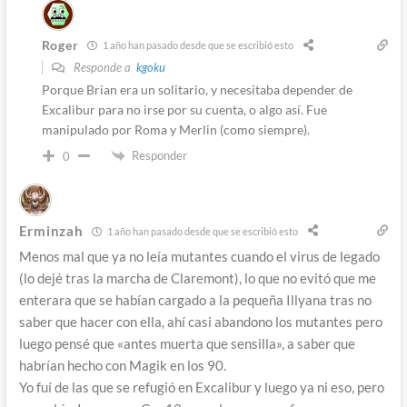
Roger
1 año han pasado desde que se escribió esto
Responde a
kgoku
Porque Brian era un solitario, y necesitaba depender de
Excalibur para no irse por su cuenta, o algo así. Fue
manipulado por Roma y Merlin (como siempre).
Responder
0
Erminzah
1 año han pasado desde que se escribió esto
Menos mal que ya no leía mutantes cuando el virus de legado
(lo dejé tras la marcha de Claremont), lo que no evitó que me
enterara que se habían cargado a la pequeña Illyana tras no
saber que hacer con ella, ahí casi abandono los mutantes pero
luego pensé que «antes muerta que sensilla», a saber que
habrían hecho con Magik en los 90.
Yo fuí de las que se refugió en Excalibur y luego ya ni eso, pero