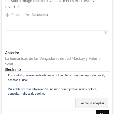
me subí a Image con Gen13, que al menos era fresca y
divertida.
Responder
0
Navegación
Entrada
Anterior
anterior:
La humanidad de los Vengadores de Jed Mackay y Valerio
de
Schiti
entradas
Entrada
Siguiente
siguiente:
El regreso de Alan Davis a Excalibur: Wizard, The Guide to
Privacidad y cookies: este sitio usa cookies. Si continúas navegando por él,
aceptas su uso.
Comics #6 (III)
Para obtener más información, incluido cómo gestionar las cookies,
consulta:
Política de cookies
Buscar