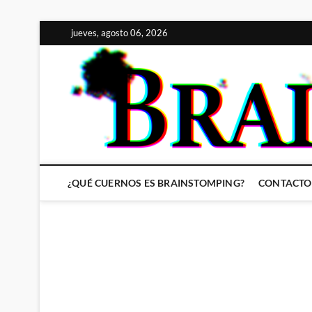
Saltar
jueves, agosto 06, 2026
al
contenido
¿QUÉ CUERNOS ES BRAINSTOMPING?
CONTACTO