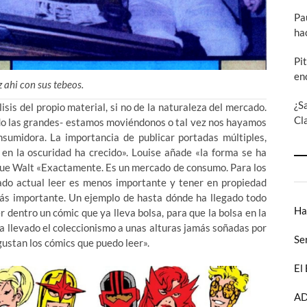
Pa
ha
Pi
en
z ahi con sus tebeos.
¿S
sis del propio material, si no de la naturaleza del mercado.
Cl
odo las grandes- estamos moviéndonos o tal vez nos hayamos
nsumidora. La importancia de publicar portadas múltiples,
n en la oscuridad ha crecido». Louise añade «la forma se ha
igue Walt «Exactamente. Es un mercado de consumo. Para los
cado actual leer es menos importante y tener en propiedad
s importante. Un ejemplo de hasta dónde ha llegado todo
Ha
dentro un cómic que ya lleva bolsa, para que la bolsa en la
a llevado el coleccionismo a unas alturas jamás soñadas por
Se
 gustan los cómics que puedo leer».
El
AD