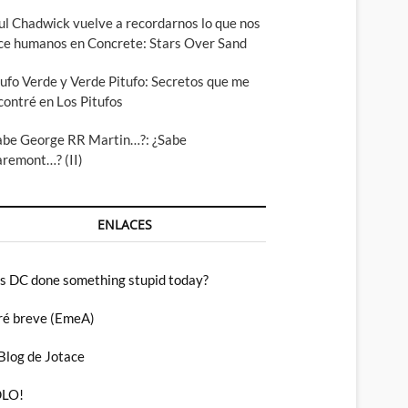
ul Chadwick vuelve a recordarnos lo que nos
ce humanos en Concrete: Stars Over Sand
tufo Verde y Verde Pitufo: Secretos que me
contré en Los Pitufos
abe George RR Martin…?: ¿Sabe
aremont…? (II)
ENLACES
s DC done something stupid today?
ré breve (EmeA)
 Blog de Jotace
LO!