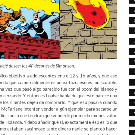
 dejé de leer los 4F después de Simonson.
lico objetivo a adolescentes entre 12 y 16 años, y que eso
endo que comercialmente es un exitazo, eso es indiscutible,
ma vez que pasó algo parecido fue con el boom del blanco y
on cerrando. Y entonces Louise habla de que esto parece una
e los clientes dejen de comprarlo. Y que éso pasará cuando
e McFarlane intenten vender algún ejemplar para sacarse un
die, con lo que tendrán que venderlo por mucho menos valor.
 de Holanda. Y debo añadir que sí, exactamente éso es lo que
como estaban sacándose tanto dinero nadie se planteó hacer