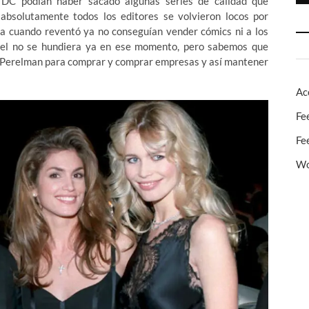
o DC podían haber sacado algunas series de calidad que
absolutamente todos los editores se volvieron locos por
ara cuando reventó ya no conseguían vender cómics ni a los
rvel no se hundiera ya en ese momento, pero sabemos que
de Perelman para comprar y comprar empresas y así mantener
Ac
Fe
Fe
Wo