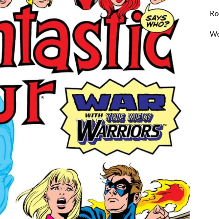
Ro
Wo