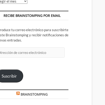
chivos
RECIBE BRAINSTOMPING POR EMAIL
troduce tu correo electrónico para suscribirte
este Brainstomping y recibir notificaciones de
evas entradas.
rección
rreo
ectrónico
Suscribir
BRAINSTOMPING