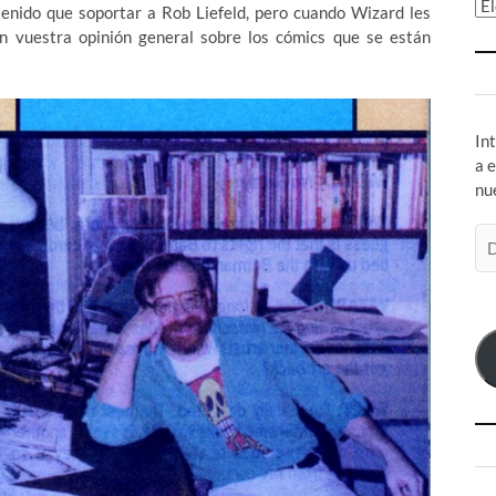
Ar
tenido que soportar a Rob Liefeld, pero cuando Wizard les
on vuestra opinión general sobre los cómics que se están
In
a 
nu
Di
de
co
el