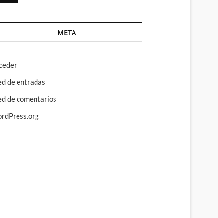
META
ceder
ed de entradas
ed de comentarios
rdPress.org