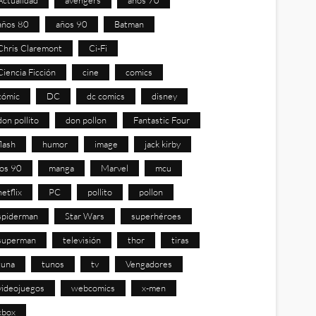
años 80
años 90
Batman
Chris Claremont
Ci-Fi
Ciencia Ficción
cine
comics
cómic
DC
dc comics
disney
don pollito
don pollon
Fantastic Four
flash
humor
image
jack kirby
los 90
manga
Marvel
mcu
netflix
PC
pollito
pollon
spiderman
Star Wars
superhéroes
superman
televisión
thor
tiras
tuna
tunos
tv
Vengadores
videojuegos
webcomics
x-men
xbox