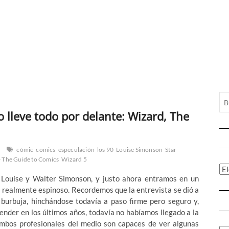
 lleve todo por delante: Wizard, The
cómic
comics
especulación
los 90
Louise Simonson
Star
- The Guide to Comics
Wizard 5
Ca
 Louise y Walter Simonson, y justo ahora entramos en un
 realmente espinoso. Recordemos que la entrevista se dió a
 burbuja, hinchándose todavía a paso firme pero seguro y,
ender en los últimos años, todavía no habíamos llegado a la
ambos profesionales del medio son capaces de ver algunas