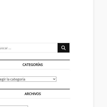
n
ú
Buscar
…
CATEGORÍAS
tegorías
ARCHIVOS