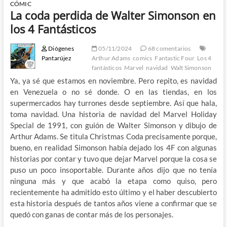
CÓMIC
La coda perdida de Walter Simonson en
los 4 Fantásticos
Diógenes
05/11/2024
68 comentarios
Pantarújez
Arthur Adams
comics
Fantastic Four
Los 4
fantásticos
Marvel
navidad
Walt Simonson
Ya, ya sé que estamos en noviembre. Pero repito, es navidad
en Venezuela o no sé donde. O en las tiendas, en los
supermercados hay turrones desde septiembre. Así que hala,
toma navidad. Una historia de navidad del Marvel Holiday
Special de 1991, con guión de Walter Simonson y dibujo de
Arthur Adams. Se titula Christmas Coda precisamente porque,
bueno, en realidad Simonson había dejado los 4F con algunas
historias por contar y tuvo que dejar Marvel porque la cosa se
puso un poco insoportable. Durante años dijo que no tenía
ninguna más y que acabó la etapa como quiso, pero
recientemente ha admitido esto último y el haber descubierto
esta historia después de tantos años viene a confirmar que se
quedó con ganas de contar más de los personajes.