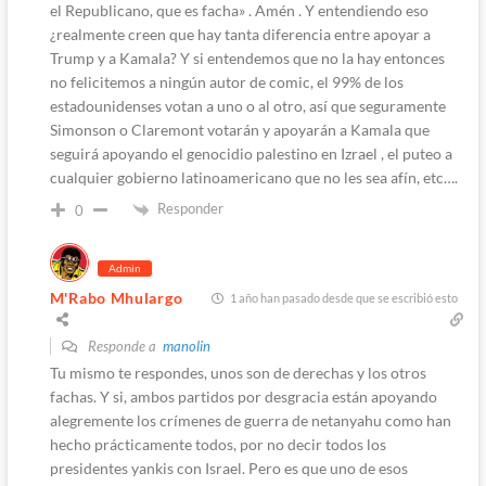
el Republicano, que es facha» . Amén . Y entendiendo eso
¿realmente creen que hay tanta diferencia entre apoyar a
Trump y a Kamala? Y si entendemos que no la hay entonces
no felicitemos a ningún autor de comic, el 99% de los
estadounidenses votan a uno o al otro, así que seguramente
Simonson o Claremont votarán y apoyarán a Kamala que
seguirá apoyando el genocidio palestino en Izrael , el puteo a
cualquier gobierno latinoamericano que no les sea afín, etc….
Responder
0
Admin
M'Rabo Mhulargo
1 año han pasado desde que se escribió esto
Responde a
manolin
Tu mismo te respondes, unos son de derechas y los otros
fachas. Y si, ambos partidos por desgracia están apoyando
alegremente los crímenes de guerra de netanyahu como han
hecho prácticamente todos, por no decir todos los
presidentes yankis con Israel. Pero es que uno de esos