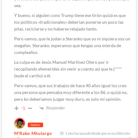
sea.
Y bueno, si alguien cono Trump tiene ese tirón quizá es que
los politicos «tradicionales» deberian ponerse un poco las
pilas, reciclarse y no haberse relajado tanto.
Pero vamos, que le jodan a Steranko que yo ni siquiera soy un
megafan. Steranko, esperamos que tengas una mierda de
cumpleaños.
La culpa es de Jesús Manuel Martínez Otero por ir
recopilando efemerides sin venir a cuento asi que le j****
(esde el cariño) a él.
Pero vamos, que sus trabajos de hace 40 años igual los creo
una persona que pensaba muy diferente a los 86, o quizá no,
pero ko deberiamos juzgar muy duro, es solo mi opinión.
Responder
-1
Admin
M'Rabo Mhulargo
1 año han pasado desde que se escribió esto