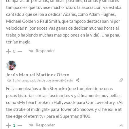
comparación portadas, láminas, postales, cromos y similares
tampoco es que tuviese mucho futuro la asociación, ya estaba
cantado a qué se iba a dedicar Adams, como Adam Hughes,
Michael Golden o Paul Smith, que tampoco destacaban ni por
velocidad ni por excesivas ganas de dedicar muchas horas al
trabajo habiendo muchas más opciones en la vida). Una pena,
tenían magia.
Responder
0
Jesús Manuel Martínez Otero
1 año han pasado desde que se escribió esto
Feliz cumpleaños a Jim Steranko (que también tiene unas
pocas historias cortas fascinantes y gráficamente muy bellas,
como «My heart broke in Hollywood» para Our Love Story, «At
the stroke of midnight» para Tower of Shadows y «The exile at
the edge of eternity» para el Superman #400.
Responder
1