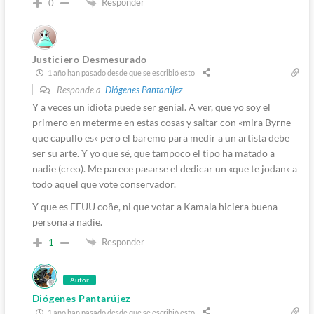
Responder
0
Justiciero Desmesurado
1 año han pasado desde que se escribió esto
Responde a
Diógenes Pantarújez
Y a veces un idiota puede ser genial. A ver, que yo soy el
primero en meterme en estas cosas y saltar con «mira Byrne
que capullo es» pero el baremo para medir a un artista debe
ser su arte. Y yo que sé, que tampoco el tipo ha matado a
nadie (creo). Me parece pasarse el dedicar un «que te jodan» a
todo aquel que vote conservador.
Y que es EEUU coñe, ni que votar a Kamala hiciera buena
persona a nadie.
Responder
1
Autor
Diógenes Pantarújez
1 año han pasado desde que se escribió esto