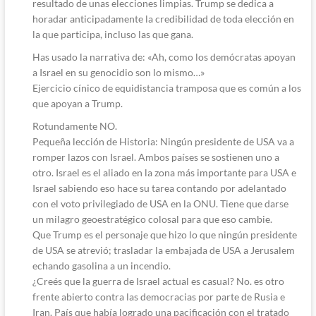
resultado de unas elecciones limpias. Trump se dedica a
horadar anticipadamente la credibilidad de toda elección en
la que participa, incluso las que gana.
Has usado la narrativa de: «Ah, como los demócratas apoyan
a Israel en su genocidio son lo mismo…»
Ejercicio cínico de equidistancia tramposa que es común a los
que apoyan a Trump.
Rotundamente NO.
Pequeña lección de Historia: Ningún presidente de USA va a
romper lazos con Israel. Ambos países se sostienen uno a
otro. Israel es el aliado en la zona más importante para USA e
Israel sabiendo eso hace su tarea contando por adelantado
con el voto privilegiado de USA en la ONU. Tiene que darse
un milagro geoestratégico colosal para que eso cambie.
Que Trump es el personaje que hizo lo que ningún presidente
de USA se atrevió; trasladar la embajada de USA a Jerusalem
echando gasolina a un incendio.
¿Creés que la guerra de Israel actual es casual? No. es otro
frente abierto contra las democracias por parte de Rusia e
Iran. País que había logrado una pacificación con el tratado