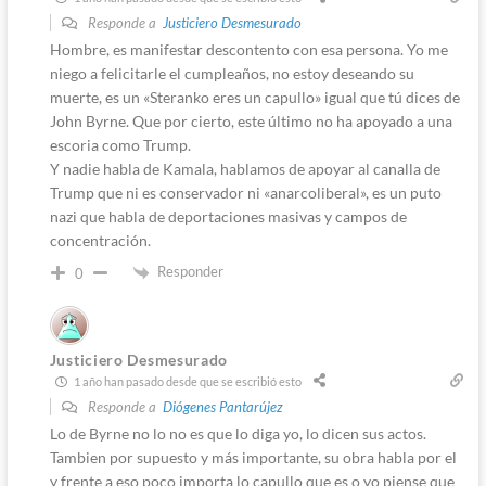
Responde a
Justiciero Desmesurado
Hombre, es manifestar descontento con esa persona. Yo me
niego a felicitarle el cumpleaños, no estoy deseando su
muerte, es un «Steranko eres un capullo» igual que tú dices de
John Byrne. Que por cierto, este último no ha apoyado a una
escoria como Trump.
Y nadie habla de Kamala, hablamos de apoyar al canalla de
Trump que ni es conservador ni «anarcoliberal», es un puto
nazi que habla de deportaciones masivas y campos de
concentración.
Responder
0
Justiciero Desmesurado
1 año han pasado desde que se escribió esto
Responde a
Diógenes Pantarújez
Lo de Byrne no lo no es que lo diga yo, lo dicen sus actos.
Tambien por supuesto y más importante, su obra habla por el
y frente a eso poco importa lo capullo que es o yo piense que