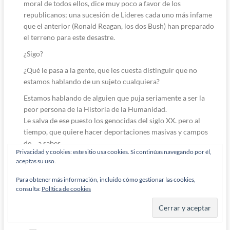
moral de todos ellos, dice muy poco a favor de los
republicanos; una sucesión de Lideres cada uno más infame
que el anterior (Ronald Reagan, los dos Bush) han preparado
el terreno para este desastre.
¿Sigo?
¿Qué le pasa a la gente, que les cuesta distinguir que no
estamos hablando de un sujeto cualquiera?
Estamos hablando de alguien que puja seriamente a ser la
peor persona de la Historia de la Humanidad.
Le salva de ese puesto los genocidas del siglo XX. pero al
tiempo, que quiere hacer deportaciones masivas y campos
de… a saber.
Privacidad y cookies: este sitio usa cookies. Si continúas navegando por él,
¿Que le pasa a la gente que dice:? «Es que Trump no es tan
aceptas su uso.
malo…»
Para obtener más información, incluido cómo gestionar las cookies,
Me gustaría entenderlo, antes de empezar a tener que pensar
consulta:
Política de cookies
mal.
Responder
0