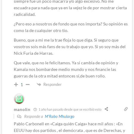
siempre fue un poco macarra y/o algo excesivo. No me
escuadra para nada que ya en la vejez le de por mostrar cierta
radicalidad.
¿Pero eso a nosotros de fondo que nos importa? Su opinión es
como la de cualquier otro tio.
Bueno, que a mi me la trae floja lo que diga. Si seguro que
vosotros sois más fans de su trabajo que yo. Si yo soy más del
Nick Furia de Harras.
Que vale, que no le felicitamos. Ya si cambia de opinión y
Kamala nos bombardee medio mundo y nos financie las
guerras de la otra mitad entonces sí,de buen rollo.
Responder
1
manolin
1 año han pasado desde que se escribió esto
Responde a
M'Rabo Mhulargo
Pablo Carbonell en «Caiga quién Caiga» hace mil años : «En
EEUU hay dos partidos , el demócrata , que es de Derechas, y