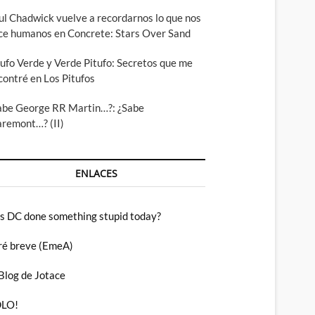
ul Chadwick vuelve a recordarnos lo que nos
ce humanos en Concrete: Stars Over Sand
tufo Verde y Verde Pitufo: Secretos que me
contré en Los Pitufos
abe George RR Martin…?: ¿Sabe
aremont…? (II)
ENLACES
s DC done something stupid today?
ré breve (EmeA)
 Blog de Jotace
LO!