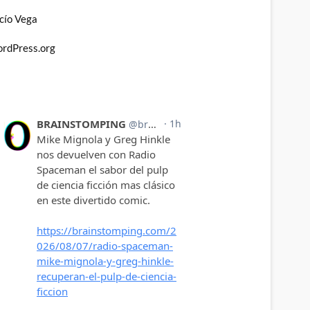
cío Vega
rdPress.org