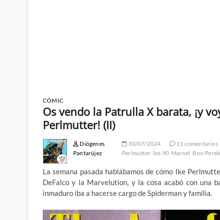
CÓMIC
Os vendo la Patrulla X barata, ¡y vo
Perlmutter! (II)
Diógenes
30/07/2024
11 comentarios
Pantarújez
Perlmutter
los 90
Marvel
Ron Pere
La semana pasada hablábamos de cómo Ike Perlmutter
DeFalco y la Marvelution, y la cosa acabó con una b
inmaduro iba a hacerse cargo de Spiderman y familia.