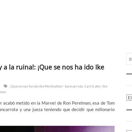
y a la ruina!: ¡Que se nos ha ido Ike
¡Que se nos ha ido Ike Perlmutter!
bancarrota
Carl Icahn
Ike
lman
Ca
 acabó metido en la Marvel de Ron Perelman, esa de Tom
ancarrota y una jueza teniendo que decidir que millonario