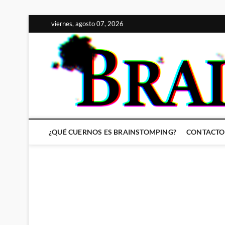
Saltar
viernes, agosto 07, 2026
al
contenido
¿QUÉ CUERNOS ES BRAINSTOMPING?
CONTACTO