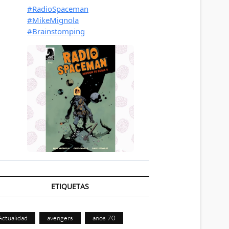
ETIQUETAS
Actualidad
avengers
años 70