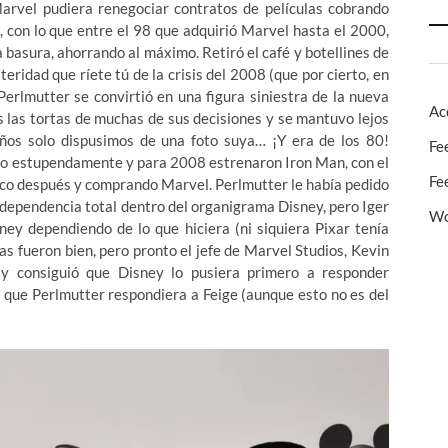
rvel pudiera renegociar contratos de películas cobrando
, con lo que entre el 98 que adquirió Marvel hasta el 2000,
 basura, ahorrando al máximo. Retiró el café y botellines de
eridad que ríete tú de la crisis del 2008 (que por cierto, en
erlmutter se convirtió en una figura siniestra de la nueva
Ac
s las tortas de muchas de sus decisiones y se mantuvo lejos
años solo dispusimos de una foto suya… ¡Y era de los 80!
Fe
ndo estupendamente y para 2008 estrenaron Iron Man, con el
Fe
poco después y comprando Marvel. Perlmutter le había pedido
 independencia total dentro del organigrama Disney, pero Iger
Wo
ney dependiendo de lo que hiciera (ni siquiera Pixar tenía
as fueron bien, pero pronto el jefe de Marvel Studios, Kevin
 y consiguió que Disney lo pusiera primero a responder
 que Perlmutter respondiera a Feige (aunque esto no es del