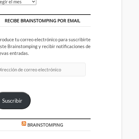
chivos
RECIBE BRAINSTOMPING POR EMAIL
troduce tu correo electrónico para suscribirte
este Brainstomping y recibir notificaciones de
evas entradas.
rección
rreo
ectrónico
Suscribir
BRAINSTOMPING