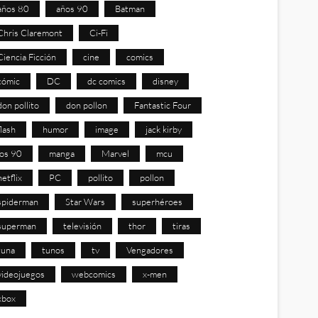
años 80
años 90
Batman
Chris Claremont
Ci-Fi
Ciencia Ficción
cine
comics
cómic
DC
dc comics
disney
don pollito
don pollon
Fantastic Four
flash
humor
image
jack kirby
los 90
manga
Marvel
mcu
netflix
PC
pollito
pollon
spiderman
Star Wars
superhéroes
superman
televisión
thor
tiras
tuna
tunos
tv
Vengadores
videojuegos
webcomics
x-men
xbox