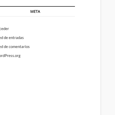
META
ceder
ed de entradas
ed de comentarios
rdPress.org