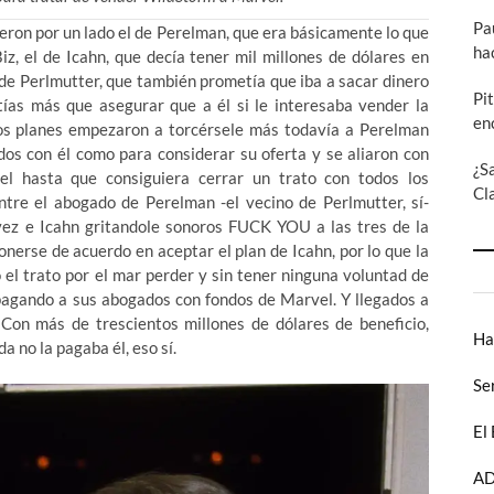
Pa
ueron por un lado el de Perelman, que era básicamente lo que
ha
iz, el de Icahn, que decía tener mil millones de dólares en
 de Perlmutter, que también prometía que iba a sacar dinero
Pi
ías más que asegurar que a él si le interesaba vender la
en
os planes empezaron a torcérsele más todavía a Perelman
os con él como para considerar su oferta y se aliaron con
¿S
el hasta que consiguiera cerrar un trato con todos los
Cl
ntre el abogado de Perelman -el vecino de Perlmutter, sí-
 vez e Icahn gritandole sonoros FUCK YOU a las tres de la
nerse de acuerdo en aceptar el plan de Icahn, por lo que la
 el trato por el mar perder y sin tener ninguna voluntad de
 pagando a sus abogados con fondos de Marvel. Y llegados a
on más de trescientos millones de dólares de beneficio,
Ha
a no la pagaba él, eso sí.
Se
El
AD