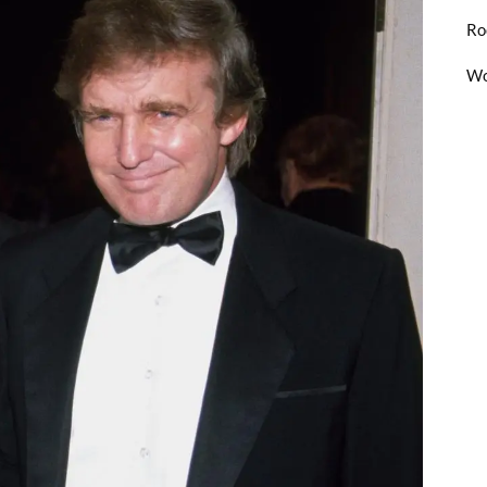
Ro
Wo