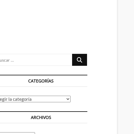
n
ú
Buscar
…
CATEGORÍAS
tegorías
ARCHIVOS