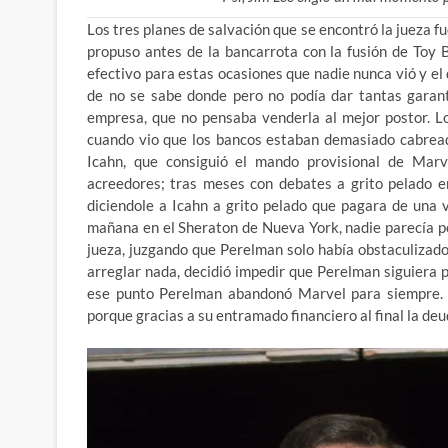
Los tres planes de salvación que se encontró la jueza f
propuso antes de la bancarrota con la fusión de Toy B
efectivo para estas ocasiones que
nadie nunca vió y el
de no se sabe donde pero no podía dar tantas garant
empresa, que no pensaba venderla al mejor postor. L
cuando vio que los bancos estaban demasiado cabread
Icahn, que consiguió el mando provisional de Marv
acreedores; tras meses con debates a grito pelado e
diciendole a Icahn a grito pelado que pagara de una
mañana en el Sheraton de Nueva York, nadie parecía po
jueza, juzgando que Perelman solo había obstaculizado
arreglar nada, decidió impedir que Perelman siguiera
ese punto Perelman abandonó Marvel para siempre. C
porque gracias a su entramado financiero al final la deud