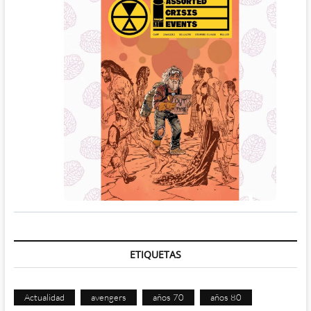
ETIQUETAS
Actualidad
avengers
años 70
años 80