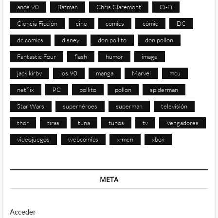
años 90
Batman
Chris Claremont
Ci-Fi
Ciencia Ficción
cine
comics
cómic
DC
dc comics
disney
don pollito
don pollon
Fantastic Four
flash
humor
image
jack kirby
los 90
manga
Marvel
mcu
netflix
PC
pollito
pollon
spiderman
Star Wars
superhéroes
superman
televisión
thor
tiras
tuna
tunos
tv
Vengadores
videojuegos
webcomics
x-men
xbox
META
Acceder