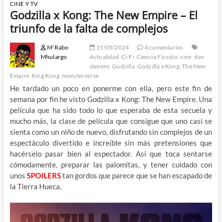
CINE Y TV
Godzilla x Kong: The New Empire – El
triunfo de la falta de complejos
M'Rabo
15/05/2024
4 comentarios
Mhulargo
Actualidad
Ci-Fi
Ciencia Ficción
cine
dan
stevens
Godzilla
Godzilla x Kong: The New
Empire
King Kong
monsterverse
He tardado un poco en ponerme con ella, pero este fin de
semana por fin he visto Godzilla x Kong: The New Empire. Una
película que ha sido todo lo que esperaba de esta secuela y
mucho más, la clase de película que consigue que uno casi se
sienta como un niño de nuevo, disfrutando sin complejos de un
espectáculo divertido e increíble sin más pretensiones que
hacérselo pasar bien al espectador. Así que toca sentarse
cómodamente, preparar las palomitas, y tener cuidado con
unos
SPOILERS
tan gordos que parece que se han escapado de
la Tierra Hueca.