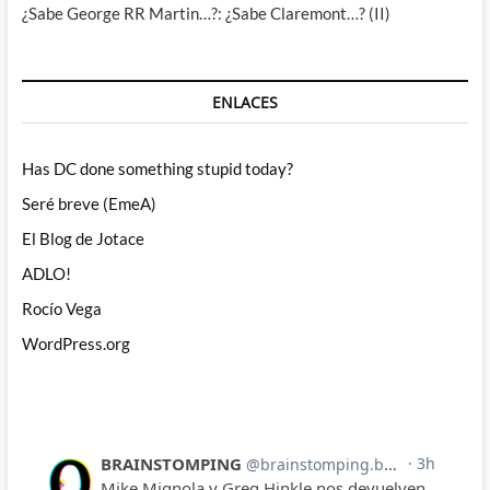
¿Sabe George RR Martin…?: ¿Sabe Claremont…? (II)
ENLACES
Has DC done something stupid today?
Seré breve (EmeA)
El Blog de Jotace
ADLO!
Rocío Vega
WordPress.org