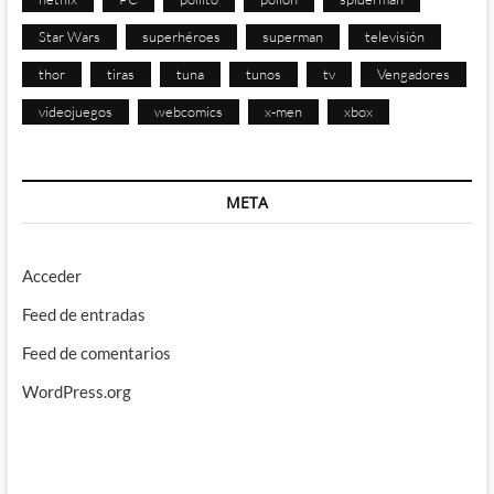
Star Wars
superhéroes
superman
televisión
thor
tiras
tuna
tunos
tv
Vengadores
videojuegos
webcomics
x-men
xbox
META
Acceder
Feed de entradas
Feed de comentarios
WordPress.org