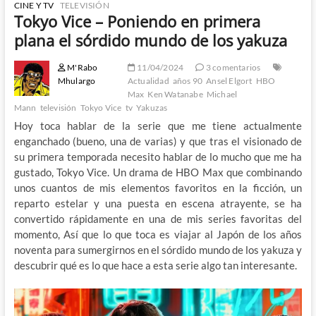
CINE Y TV
TELEVISIÓN
Tokyo Vice – Poniendo en primera
plana el sórdido mundo de los yakuza
M'Rabo
11/04/2024
3 comentarios
Mhulargo
Actualidad
años 90
Ansel Elgort
HBO
Max
Ken Watanabe
Michael
Mann
televisión
Tokyo Vice
tv
Yakuzas
Hoy toca hablar de la serie que me tiene actualmente
enganchado (bueno, una de varias) y que tras el visionado de
su primera temporada necesito hablar de lo mucho que me ha
gustado, Tokyo Vice. Un drama de HBO Max que combinando
unos cuantos de mis elementos favoritos en la ficción, un
reparto estelar y una puesta en escena atrayente, se ha
convertido rápidamente en una de mis series favoritas del
momento, Así que lo que toca es viajar al Japón de los años
noventa para sumergirnos en el sórdido mundo de los yakuza y
descubrir qué es lo que hace a esta serie algo tan interesante.