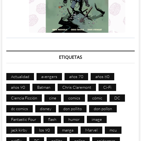
ETIQUETAS
Actualidad
avengers
años 70
años 80
años 90
Batman
Chris Claremont
Ci-Fi
Ciencia Ficción
cine
comics
cómic
DC
dc comics
disney
don pollito
don pollon
Fantastic Four
flash
humor
image
jack kirby
los 90
manga
Marvel
mcu
netflix
PC
pollito
pollon
spiderman