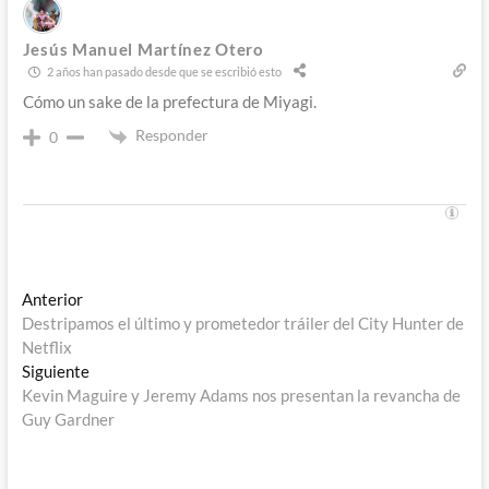
Jesús Manuel Martínez Otero
2 años han pasado desde que se escribió esto
Cómo un sake de la prefectura de Miyagi.
Responder
0
Navegación
Entrada
Anterior
anterior:
Destripamos el último y prometedor tráiler del City Hunter de
de
Netflix
entradas
Entrada
Siguiente
siguiente:
Kevin Maguire y Jeremy Adams nos presentan la revancha de
Guy Gardner