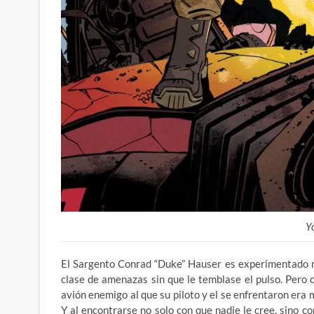
Y
El Sargento Conrad “Duke” Hauser es experimentado mi
clase de amenazas sin que le temblase el pulso. Pero c
avión enemigo al que su piloto y el se enfrentaron era 
Y al encontrarse no solo con que nadie le cree, sino 