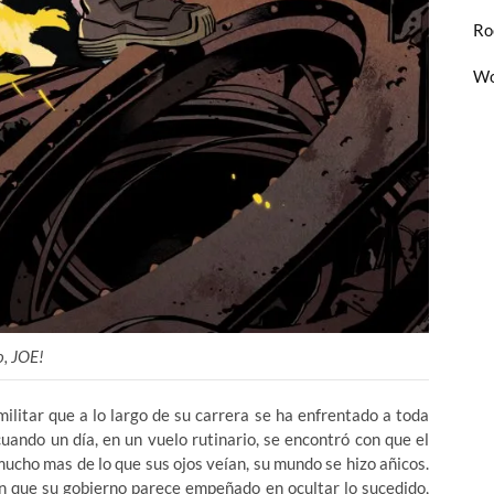
Ro
Wo
o, JOE!
litar que a lo largo de su carrera se ha enfrentado a toda
uando un día, en un vuelo rutinario, se encontró con que el
mucho mas de lo que sus ojos veían, su mundo se hizo añicos.
con que su gobierno parece empeñado en ocultar lo sucedido,