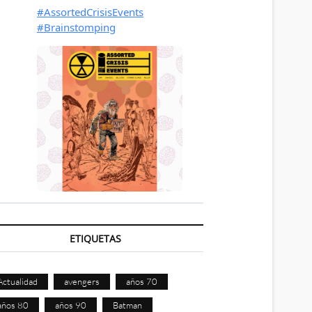
ETIQUETAS
Actualidad
avengers
años 70
años 80
años 90
Batman