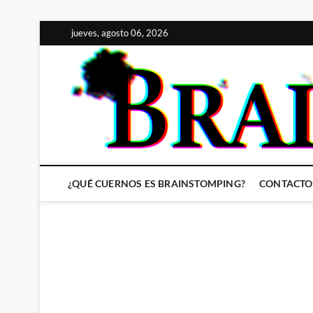
Saltar
jueves, agosto 06, 2026
al
contenido
¿QUÉ CUERNOS ES BRAINSTOMPING?
CONTACTO