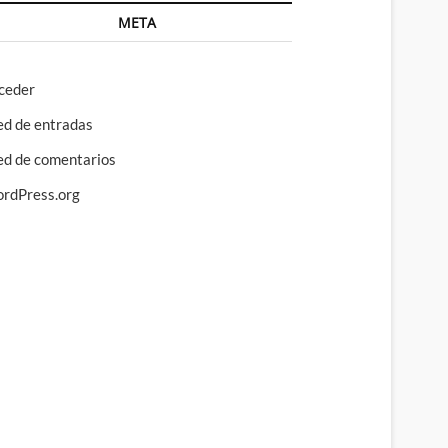
META
ceder
ed de entradas
ed de comentarios
rdPress.org