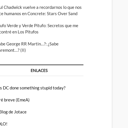
ul Chadwick vuelve a recordarnos lo que nos
ce humanos en Concrete: Stars Over Sand
tufo Verde y Verde Pitufo: Secretos que me
contré en Los Pitufos
abe George RR Martin…?: ¿Sabe
aremont…? (II)
ENLACES
s DC done something stupid today?
ré breve (EmeA)
 Blog de Jotace
LO!