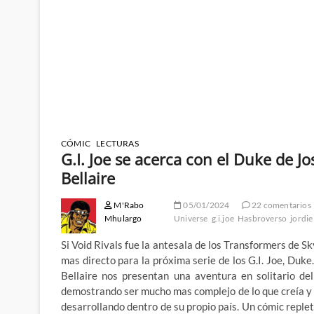
CÓMIC
LECTURAS
G.I. Joe se acerca con el Duke de J
Bellaire
M'Rabo
05/01/2024
22 comentarios
Mhulargo
Universe
g.i.joe
Hasbroverso
jordie
Si Void Rivals fue la antesala de los Transformers de
mas directo para la próxima serie de los G.I. Joe, Duke
Bellaire nos presentan una aventura en solitario d
demostrando ser mucho mas complejo de lo que creía y 
desarrollando dentro de su propio país. Un cómic reple