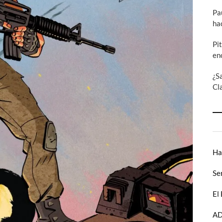
Pa
ha
Pi
en
¿S
Cl
Ha
Se
El
AD