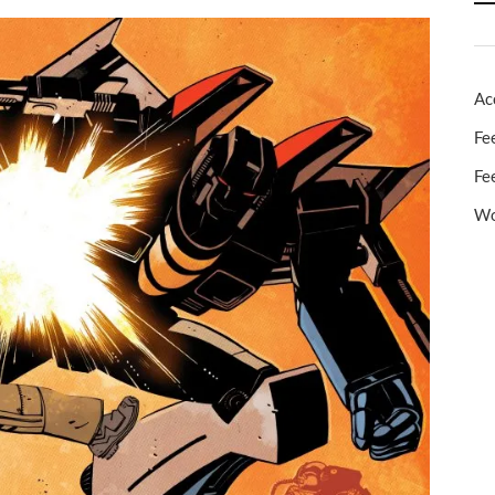
Ac
Fe
Fe
Wo