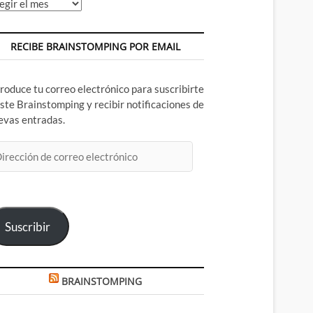
chivos
RECIBE BRAINSTOMPING POR EMAIL
troduce tu correo electrónico para suscribirte
este Brainstomping y recibir notificaciones de
evas entradas.
rección
rreo
ectrónico
Suscribir
BRAINSTOMPING