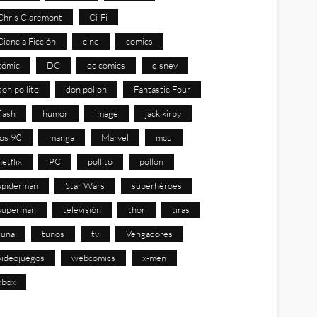
Chris Claremont
Ci-Fi
Ciencia Ficción
cine
comics
cómic
DC
dc comics
disney
don pollito
don pollon
Fantastic Four
flash
humor
image
jack kirby
los 90
manga
Marvel
mcu
netflix
PC
pollito
pollon
spiderman
Star Wars
superhéroes
superman
televisión
thor
tiras
tuna
tunos
tv
Vengadores
videojuegos
webcomics
x-men
xbox