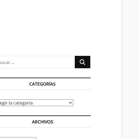
n
ú
Buscar
…
CATEGORÍAS
tegorías
ARCHIVOS