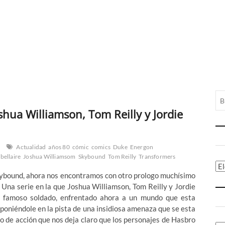
oshua Williamson, Tom Reilly y Jordie
Actualidad
años 80
cómic
comics
Duke
Energon
 bellaire
Joshua Williamsom
Skybound
Tom Reilly
Transformers
Ca
 Skybound, ahora nos encontramos con otro prologo muchísimo
. Una serie en la que Joshua Williamson, Tom Reilly y Jordie
el famoso soldado, enfrentado ahora a un mundo que esta
poniéndole en la pista de una insidiosa amenaza que se esta
to de acción que nos deja claro que los personajes de Hasbro