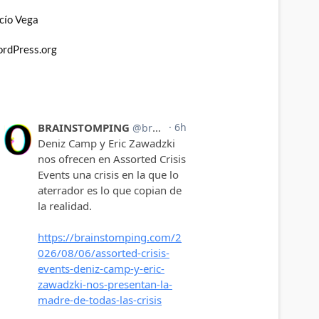
cío Vega
rdPress.org