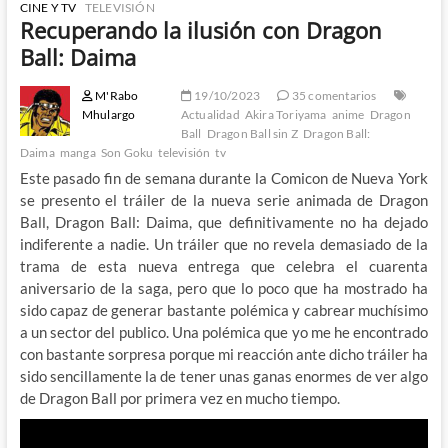
CINE Y TV
TELEVISIÓN
Recuperando la ilusión con Dragon
Ball: Daima
M'Rabo
19/10/2023
35 comentarios
Mhulargo
Actualidad
Akira Toriyama
anime
Dragon
Ball
Dragon Ball sin Z
Dragon Ball:
Daima
manga
Son Goku
televisión
tv
Este pasado fin de semana durante la Comicon de Nueva York
se presento el tráiler de la nueva serie animada de Dragon
Ball, Dragon Ball: Daima, que definitivamente no ha dejado
indiferente a nadie. Un tráiler que no revela demasiado de la
trama de esta nueva entrega que celebra el cuarenta
aniversario de la saga, pero que lo poco que ha mostrado ha
sido capaz de generar bastante polémica y cabrear muchísimo
a un sector del publico. Una polémica que yo me he encontrado
con bastante sorpresa porque mi reacción ante dicho tráiler ha
sido sencillamente la de tener unas ganas enormes de ver algo
de Dragon Ball por primera vez en mucho tiempo.