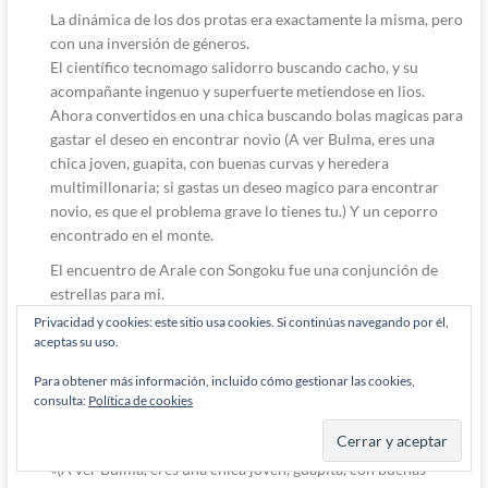
La dinámica de los dos protas era exactamente la misma, pero
con una inversión de géneros.
El científico tecnomago salidorro buscando cacho, y su
acompañante ingenuo y superfuerte metiendose en lios.
Ahora convertidos en una chica buscando bolas magicas para
gastar el deseo en encontrar novio (A ver Bulma, eres una
chica joven, guapita, con buenas curvas y heredera
multimillonaria; si gastas un deseo magico para encontrar
novio, es que el problema grave lo tienes tu.) Y un ceporro
encontrado en el monte.
El encuentro de Arale con Songoku fue una conjunción de
estrellas para mi.
Privacidad y cookies: este sitio usa cookies. Si continúas navegando por él,
Responder
0
aceptas su uso.
Para obtener más información, incluido cómo gestionar las cookies,
consulta:
Política de cookies
Miki
2 años han pasado desde que se escribió esto
Responde a
Zatannasay
«
(A ver Bulma, eres una chica joven, guapita, con buenas