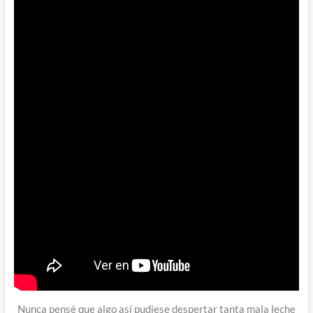
Nunca pensé que algo así pudiese despertar tanta mala leche