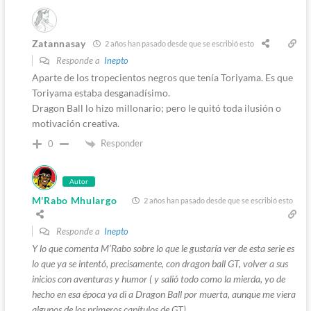
Zatannasay
2 años han pasado desde que se escribió esto
Responde a
Inepto
Aparte de los tropecientos negros que tenía Toriyama. Es que
Toriyama estaba desganadísimo.
Dragon Ball lo hizo millonario; pero le quitó toda ilusión o
motivación creativa.
Responder
0
Autor
M'Rabo Mhulargo
2 años han pasado desde que se escribió esto
Responde a
Inepto
Y lo que comenta M’Rabo sobre lo que le gustaría ver de esta serie es
lo que ya se intentó, precisamente, con dragon ball GT, volver a sus
inicios con aventuras y humor ( y salió todo como la mierda, yo de
hecho en esa época ya di a Dragon Ball por muerta, aunque me viera
algunos de los primeros capítulos de GT).