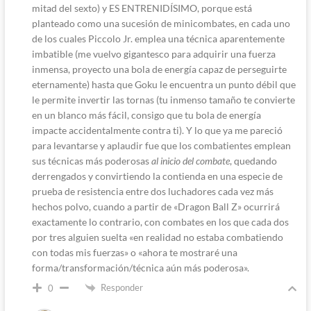
mitad del sexto) y ES ENTRENIDÍSIMO, porque está
planteado como una sucesión de minicombates, en cada uno
de los cuales Piccolo Jr. emplea una técnica aparentemente
imbatible (me vuelvo gigantesco para adquirir una fuerza
inmensa, proyecto una bola de energía capaz de perseguirte
eternamente) hasta que Goku le encuentra un punto débil que
le permite invertir las tornas (tu inmenso tamaño te convierte
en un blanco más fácil, consigo que tu bola de energía
impacte accidentalmente contra ti). Y lo que ya me pareció
para levantarse y aplaudir fue que los combatientes emplean
sus técnicas más poderosas
al inicio del combate
, quedando
derrengados y convirtiendo la contienda en una especie de
prueba de resistencia entre dos luchadores cada vez más
hechos polvo, cuando a partir de «Dragon Ball Z» ocurrirá
exactamente lo contrario, con combates en los que cada dos
por tres alguien suelta «en realidad no estaba combatiendo
con todas mis fuerzas» o «ahora te mostraré una
forma/transformación/técnica aún más poderosa».
Responder
0