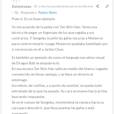
Zatannasay
2 años han pasado desde que se escribió esto
Responde a
Payton Wynn
Pues sí. Es un buen ejemplo.
Yo me acuerdo de la pelea con Ten Shin Han. Tenía una
técnica de pegar un fogonazo de luz que cegaba a sus
contrarios. Y Songoku le pilló las gafas oscuras a Mutenroi
para contrarrestarlo. Luego Mutenroi quedaba fastidiado por
si reconocían en él a Jackie Chun.
Es también un ejemplo de como el lenguaje narrativo visual
de Dragon Ball se empobreció.
En esa escena Ten Shin Han salta en medio del blanco cegador
convencido de llevar ventaja; y se lleva un directo al
estómago.
Incredulo, de rodillas, y a punto de vomitar, se queda todo
extrañado de lo que ha pasado. Su cara se mueve hacia arriba
buscando respuestas.
Se ve el cuerpo de Songoku, moviendose la camara hacia su
cara para descubrir, que lleva puestas las gafas y está
sonriendo.