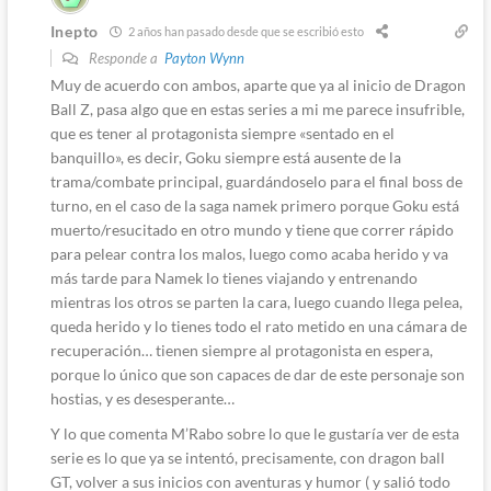
Inepto
2 años han pasado desde que se escribió esto
Responde a
Payton Wynn
Muy de acuerdo con ambos, aparte que ya al inicio de Dragon
Ball Z, pasa algo que en estas series a mi me parece insufrible,
que es tener al protagonista siempre «sentado en el
banquillo», es decir, Goku siempre está ausente de la
trama/combate principal, guardándoselo para el final boss de
turno, en el caso de la saga namek primero porque Goku está
muerto/resucitado en otro mundo y tiene que correr rápido
para pelear contra los malos, luego como acaba herido y va
más tarde para Namek lo tienes viajando y entrenando
mientras los otros se parten la cara, luego cuando llega pelea,
queda herido y lo tienes todo el rato metido en una cámara de
recuperación… tienen siempre al protagonista en espera,
porque lo único que son capaces de dar de este personaje son
hostias, y es desesperante…
Y lo que comenta M’Rabo sobre lo que le gustaría ver de esta
serie es lo que ya se intentó, precisamente, con dragon ball
GT, volver a sus inicios con aventuras y humor ( y salió todo