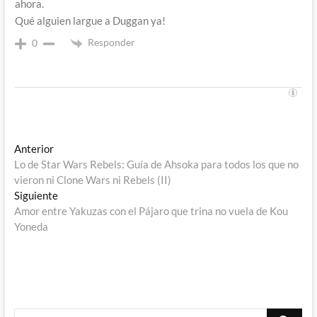
ahora.
Qué alguien largue a Duggan ya!
Responder
0
Navegación
Entrada
Anterior
anterior:
Lo de Star Wars Rebels: Guía de Ahsoka para todos los que no
de
vieron ni Clone Wars ni Rebels (II)
entradas
Entrada
Siguiente
siguiente:
Amor entre Yakuzas con el Pájaro que trina no vuela de Kou
Yoneda
Buscar