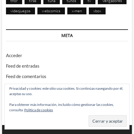
thor
tiras
tuna
tunos
tv
Vengadores
videojuegos
webcomics
x-men
xbox
META
Acceder
Feed de entradas
Feed de comentarios
WordPress.org
Privacidad y cookies: este sitio usa cookies. Si continúas navegando por él,
aceptas su uso.
Para obtener más información, incluido cómo gestionar las cookies,
consulta:
Política de cookies