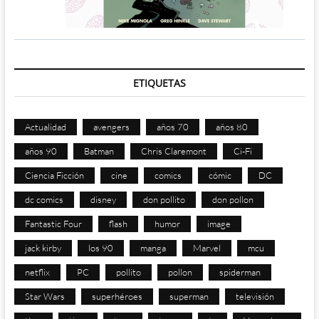
ETIQUETAS
Actualidad
avengers
años 70
años 80
años 90
Batman
Chris Claremont
Ci-Fi
Ciencia Ficción
cine
comics
cómic
DC
dc comics
disney
don pollito
don pollon
Fantastic Four
flash
humor
image
jack kirby
los 90
manga
Marvel
mcu
netflix
PC
pollito
pollon
spiderman
Star Wars
superhéroes
superman
televisión