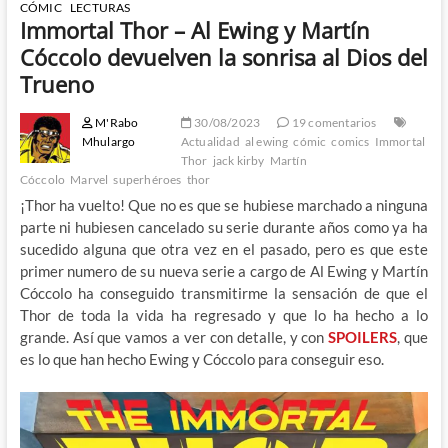
CÓMIC
LECTURAS
Immortal Thor – Al Ewing y Martín
Cóccolo devuelven la sonrisa al Dios del
Trueno
M'Rabo
30/08/2023
19 comentarios
Mhulargo
Actualidad
al ewing
cómic
comics
Immortal
Thor
jack kirby
Martín
Cóccolo
Marvel
superhéroes
thor
¡Thor ha vuelto! Que no es que se hubiese marchado a ninguna
parte ni hubiesen cancelado su serie durante años como ya ha
sucedido alguna que otra vez en el pasado, pero es que este
primer numero de su nueva serie a cargo de Al Ewing y Martín
Cóccolo ha conseguido transmitirme la sensación de que el
Thor de toda la vida ha regresado y que lo ha hecho a lo
grande. Así que vamos a ver con detalle, y con
SPOILERS
, que
es lo que han hecho Ewing y Cóccolo para conseguir eso.