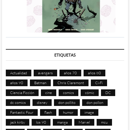
ETIQUETAS
Actualidad
avengers
años 70
años 80
años 90
Batman
Chris Claremont
Ci-Fi
Ciencia Ficción
cine
comics
cómic
DC
dc comics
disney
don pollito
don pollon
Fantastic Four
flash
humor
image
jack kirby
los 90
manga
Marvel
mcu