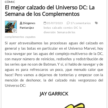
CÓMIC
El mejor calzado del Universo DC: La
Semana de los Complementos
Diógenes
05/07/2023
17 comentarios
Pantarújez
botas
calzado
comics
DC
la
diversión
Semana de los
complementos
zapatos
Si ayer atravesábamos las procelosas aguas del calzado en
general y las botas en particular en el Universo Marvel, hoy
toca navegar por las aguas del complejo multiverso de la DC,
con mayor número de reinicios, rediseños y redistribución de
las series que no son de Batman. Y sí, si hablo de navegar y de
aguas es para refrescaros un poco, ¡que menudo calor que
hace! Pero vamos a dejarnos de tonterías y empezar con la
mención de deshonor, la del calzado más vergonzoso del
Universo DC:
JAY GARRICK