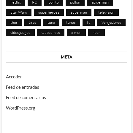
netflix
PC
pollito
pollon
spiderman
Star Wars
superhéroes
superman
televisión
thor
tiras
tuna
tunos
tv
Vengadores
videojuegos
webcomics
x-men
xbox
META
Acceder
Feed de entradas
Feed de comentarios
WordPress.org