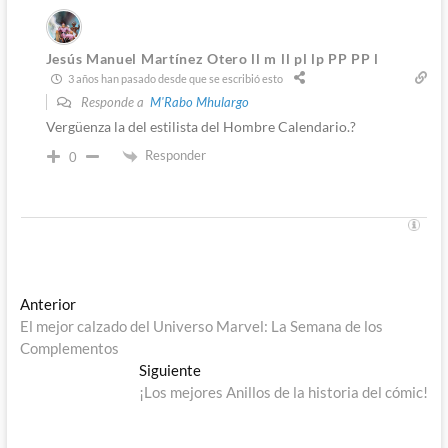
Jesús Manuel Martínez Otero ll m ll pl lp PP PP l
3 años han pasado desde que se escribió esto
Responde a
M'Rabo Mhulargo
Vergüenza la del estilista del Hombre Calendario.?
Responder
0
Navegación
Entrada
Anterior
anterior:
El mejor calzado del Universo Marvel: La Semana de los
de
Complementos
entradas
Entrada
Siguiente
siguiente:
¡Los mejores Anillos de la historia del cómic!