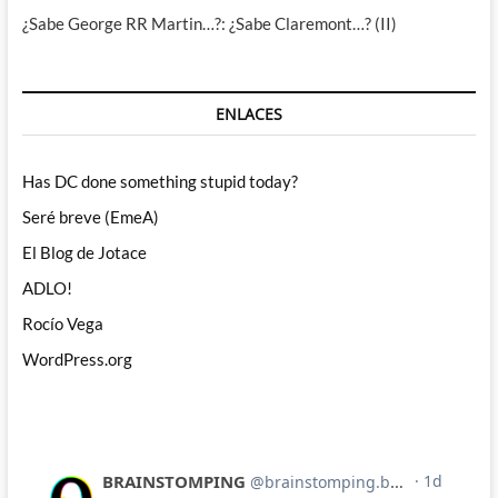
¿Sabe George RR Martin…?: ¿Sabe Claremont…? (II)
ENLACES
Has DC done something stupid today?
Seré breve (EmeA)
El Blog de Jotace
ADLO!
Rocío Vega
WordPress.org