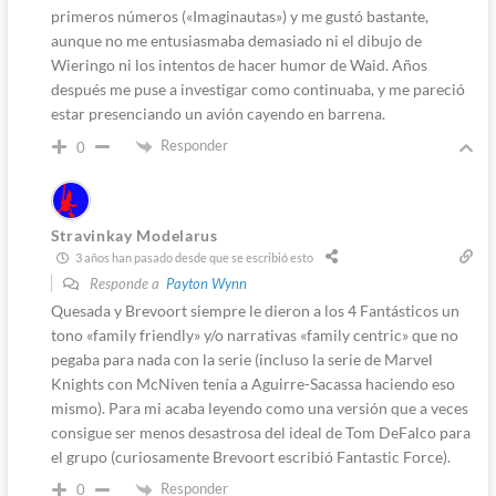
primeros números («Imaginautas») y me gustó bastante,
aunque no me entusiasmaba demasiado ni el dibujo de
Wieringo ni los intentos de hacer humor de Waid. Años
después me puse a investigar como continuaba, y me pareció
estar presenciando un avión cayendo en barrena.
Responder
0
Stravinkay Modelarus
3 años han pasado desde que se escribió esto
Responde a
Payton Wynn
Quesada y Brevoort siempre le dieron a los 4 Fantásticos un
tono «family friendly» y/o narrativas «family centric» que no
pegaba para nada con la serie (incluso la serie de Marvel
Knights con McNiven tenía a Aguirre-Sacassa haciendo eso
mismo). Para mi acaba leyendo como una versión que a veces
consigue ser menos desastrosa del ideal de Tom DeFalco para
el grupo (curiosamente Brevoort escribió Fantastic Force).
Responder
0