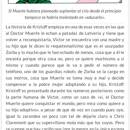
Si Muerte hubiera planeado suplantar al crío desde el principio
tampoco se habría molestado en «educarlo».
La historia de Kristoff empieza en una de esas veces en las que
al Doctor Muerte le echan a patadas de Latveria y tiene que
volver a reconquistarla, Victor se encuentra con una madre y
su hijo que le dicen lo requetemalísimo que es el usurpador
Zorba y lo mucho que le han echado de menos, cosa que a él le
encanta porque otra cosa no, pero se quiere muchísimo a si
mismo y cuando parece que le va a pedir el número de
teléfono, uno de los guardias robots de Zorba se la carga en
sus morros, cosa que Muerte se toma muy a mal y decide
compensar a la pobre mujer adoptando a su hijo, Kristoff.
Kristoff es presentado durante los números posteriores como
la parte humana de Victor, como un caso de «sí, el Doctor
Muerte quiere conquistar el mundo, pero mira como quiere a
su hijo adoptivo», a pesar de que de vez en cuando pues oye,
igual lo zarandea un poco con tal de dejarle claro a Chris
Claremont que su supervillano mola más que los suyos. Pero
se supone que hay cariño oye (por lo menos en la única escena