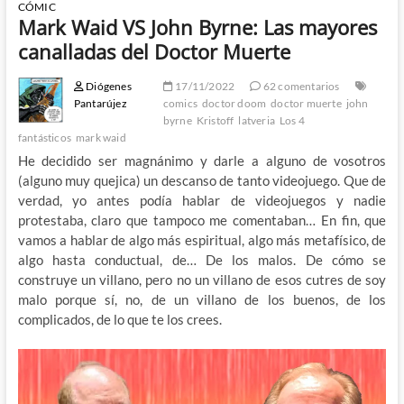
CÓMIC
Mark Waid VS John Byrne: Las mayores
canalladas del Doctor Muerte
Diógenes
17/11/2022
62 comentarios
Pantarújez
comics
doctor doom
doctor muerte
john
byrne
Kristoff
latveria
Los 4
fantásticos
mark waid
He decidido ser magnánimo y darle a alguno de vosotros
(alguno muy quejica) un descanso de tanto videojuego. Que de
verdad, yo antes podía hablar de videojuegos y nadie
protestaba, claro que tampoco me comentaban… En fin, que
vamos a hablar de algo más espiritual, algo más metafísico, de
algo hasta conductual, de… De los malos. De cómo se
construye un villano, pero no un villano de esos cutres de soy
malo porque sí, no, de un villano de los buenos, de los
complicados, de lo que te los crees.