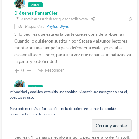
Autor
Diógenes Pantarújez
3 años han pasado desde que se escribió esto
Responde a
Payton Wynn
Si lo peor es que ésta es la parte que se considera «buena».
Cuando lo quisieron sustituir por Sacasa y algunos lectores
montaron una campaña para defender a Waid, yo estaba
escandalizado! Joder, para una vez que echan a un patazas, va
la gente y lo defiende!!
Responder
0
Autor
Privacidad y cookies: este sitio usa cookies. Si continúas navegando por él,
Diógenes Pantarújez
aceptas su uso.
3 años han pasado desde que se escribió esto
Para obtener más información, incluido cómo gestionar las cookies,
Responde a
Stravinkay Modelarus
consulta:
Política de cookies
Lo comparo con Byrne porque más de una vez me han usado
como argumento para defender a Waid que el Doctor Muerte
ha hecho barbaridades como lo de Unthinkable «o mucho
peores». Y lo más parecido a mucho peores era lo de Kristoff,