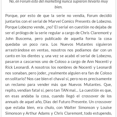
No, en Forum esto del marketing nunca supieron llevarlo muy
bien.
Porque, por esto de que la serie no vendía, Forum decidió
juntarlos con el serial de Marvel Comics Presents de Lobezno.
Porque Lobezno vende, ¿no? El serial en cuestión no dejaba de
ser el prólogo de la serie regular a cargo de Chris Claremont y
John Buscema, pero publicado de aquella forma la cosa
quedaba un poco rara. Los Nuevos Mutantes siguieron
arrastrándose en ventas, nosotros nos podíamos dar con un
canto en los dientes y, una vez se acabó el serial de Lobezno,
pasaron a cascarnos uno de Coloso a cargo de Ann Nocenti y
Rick Leonardi. A nosotros los nombres de Nocenti y Leonardi
nos sonaban, pero joder, ¿realmente alguien era fan de Coloso
en solitario? Nos cae bien el chaval sí, pero no es precisamente
un reclamo para vender más que Nuevos Mutantes. Que,
repito, vendían fatal sí, pero tan TAN mal… La cuestión es que,
en esas andaba la cosa, cuando llegó el crossover de los
annuals de aquel año, Días del Futuro Presente. Un crossover
que estaba bien, era chulo, con Walter Simonson y Louise
Simonson y Arthur Adams y Chris Claremont, todo estupendo,