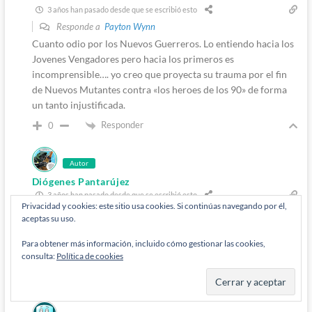
3 años han pasado desde que se escribió esto
Responde a
Payton Wynn
Cuanto odio por los Nuevos Guerreros. Lo entiendo hacia los
Jovenes Vengadores pero hacia los primeros es
incomprensible…. yo creo que proyecta su trauma por el fin
de Nuevos Mutantes contra «los heroes de los 90» de forma
un tanto injustificada.
Responder
0
Autor
Diógenes Pantarújez
3 años han pasado desde que se escribió esto
Privacidad y cookies: este sitio usa cookies. Si continúas navegando por él,
Responde a
Justiciero Desmesurado
aceptas su uso.
Releete eso y luego me cuentas, era un tebeo flojucho tirando
a malo. Que sí, que para algunos fue «refugio», pero no era
Para obtener más información, incluido cómo gestionar las cookies,
consulta:
Política de cookies
gran cosa.
Responder
0