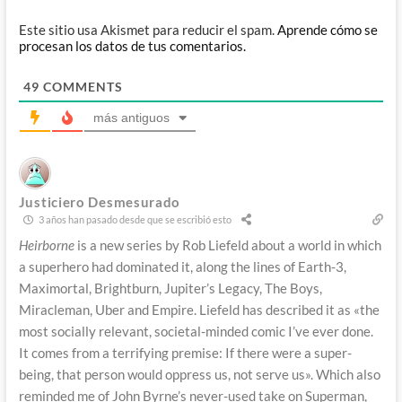
Este sitio usa Akismet para reducir el spam.
Aprende cómo se
procesan los datos de tus comentarios.
49
COMMENTS
más antiguos
Justiciero Desmesurado
3 años han pasado desde que se escribió esto
Heirborne
is a new series by Rob Liefeld about a world in which
a superhero had dominated it, along the lines of Earth-3,
Maximortal, Brightburn, Jupiter’s Legacy, The Boys,
Miracleman, Uber and Empire. Liefeld has described it as «the
most socially relevant, societal-minded comic I’ve ever done.
It comes from a terrifying premise: If there were a super-
being, that person would oppress us, not serve us». Which also
reminded me of John Byrne’s never-used take on Superman,