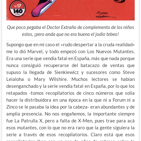
Que poco pegaba el Doctor Extraño de complemento de los niños
estos, ¡pero anda que no era bueno el jodio tebeo!
Supongo que en mi caso el «rudo despertar a la cruda realidad»
me lo dió Marvel, y todo empezó con Los Nuevos Mutantes.
Era una serie que vendía fatal en España, más que nada porque
nunca consiguió recuperarse del batacazo de ventas que
supuso la
llegada de Sienkiewicz y sucesores como Steve
Leialoha o Mary Wilshire. Muchos lectores se habían
desenganchado y la serie vendía fatal en España, por lo que los
retapados -tomos recopilatorios de cinco números que solía
hacer la distribuidora en una época en la que ni a Forum ni a
Zinco se le pasaba la idea por la cabeza- eran abundantes y de
amplia presencia. No nos engañemos, la importante siempre
fue La Patrulla X, pero a falta de X-Men, pues trae para acá
esos mutantes, con lo que no era raro que la gente siguiera la
serie a través de esos recopilatorios. Claro está que esos