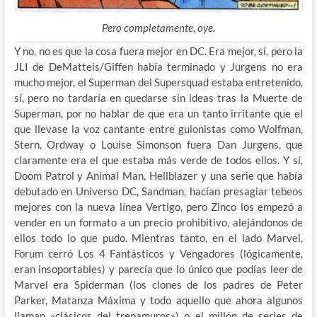
Pero completamente, oye.
Y no, no es que la cosa fuera mejor en DC. Era mejor, sí, pero la
JLI de DeMatteis/Giffen había terminado y Jurgens no era
mucho mejor, el Superman del Supersquad estaba entretenido,
sí, pero no tardaría en quedarse sin ideas tras la Muerte de
Superman, por no hablar de que era un tanto irritante que el
que llevase la voz cantante entre guionistas como Wolfman,
Stern, Ordway o Louise Simonson fuera Dan Jurgens, que
claramente era el que estaba más verde de todos ellos. Y sí,
Doom Patrol y Animal Man, Hellblazer y una serie que había
debutado en Universo DC, Sandman, hacían presagiar tebeos
mejores con la nueva línea Vertigo, pero Zinco los empezó a
vender en un formato a un precio prohibitivo, alejándonos de
ellos todo lo que pudo. Mientras tanto, en el lado Marvel,
Forum cerró Los 4 Fantásticos y Vengadores (lógicamente,
eran insoportables) y parecía que lo único que podías leer de
Marvel era Spiderman (los clones de los padres de Peter
Parker, Matanza Máxima y todo aquello que ahora algunos
llaman «clásicos del trepamuros») o el millón de series de