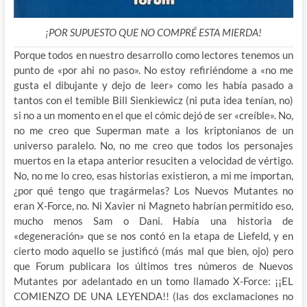
¡POR SUPUESTO QUE NO COMPRÉ ESTA MIERDA!
Porque todos en nuestro desarrollo como lectores tenemos un
punto de «por ahi no paso». No estoy refiriéndome a «no me
gusta el dibujante y dejo de leer» como les había pasado a
tantos con el temible Bill Sienkiewicz (ni puta idea tenían, no)
si no a un momento en el que el cómic dejó de ser «creíble». No,
no me creo que Superman mate a los kriptonianos de un
universo paralelo. No, no me creo que todos los personajes
muertos en la etapa anterior resuciten a velocidad de vértigo.
No, no me lo creo, esas historias existieron, a mi me importan,
¿por qué tengo que tragármelas? Los Nuevos Mutantes no
eran X-Force, no. Ni Xavier ni Magneto habrían permitido eso,
mucho menos Sam o Dani. Había una historia de
«degeneración» que se nos contó en la etapa de Liefeld, y en
cierto modo aquello se justificó (más mal que bien, ojo) pero
que Forum publicara los últimos tres números de Nuevos
Mutantes por adelantado en un tomo llamado X-Force: ¡¡EL
COMIENZO DE UNA LEYENDA!! (las dos exclamaciones no