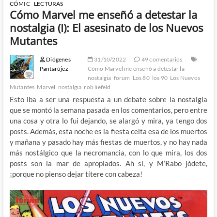
CÓMIC
LECTURAS
Cómo Marvel me enseñó a detestar la
nostalgia (I): El asesinato de los Nuevos
Mutantes
Diógenes
31/10/2022
49 comentarios
Pantarújez
Cómo Marvel me enseñó a detestar la
nostalgia
forum
Los 80
los 90
Los Nuevos
Mutantes
Marvel
nostalgia
rob liefeld
Esto iba a ser una respuesta a un debate sobre la nostalgia
que se montó la semana pasada en los comentarios, pero entre
una cosa y otra lo fui dejando, se alargó y mira, ya tengo dos
posts. Además, esta noche es la fiesta celta esa de los muertos
y mañana y pasado hay más fiestas de muertos, y no hay nada
más nostálgico que la necromancia, con lo que mira, los dos
posts son la mar de apropiados. Ah sí, y M’Rabo jódete,
¡porque no pienso dejar títere con cabeza!